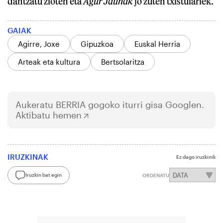
dantzatu zioten eta
Agur Jaunak
jo zuten txistulariek.
GAIAK
Agirre, Joxe
Gipuzkoa
Euskal Herria
Arteak eta kultura
Bertsolaritza
Aukeratu
BERRIA
gogoko iturri gisa Googlen.
Aktibatu hemen
IRUZKINAK
Ez dago iruzkinik
Iruzkin bat egin
ORDENATU