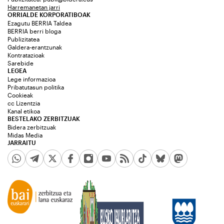
Harremanetan jarri
ORRIALDE KORPORATIBOAK
Ezagutu BERRIA Taldea
BERRIA berri bloga
Publizitatea
Galdera-erantzunak
Kontratazioak
Sarebide
LEGEA
Lege informazioa
Pribatutasun politika
Cookieak
cc Lizentzia
Kanal etikoa
BESTELAKO ZERBITZUAK
Bidera zerbitzuak
Midas Media
JARRAITU