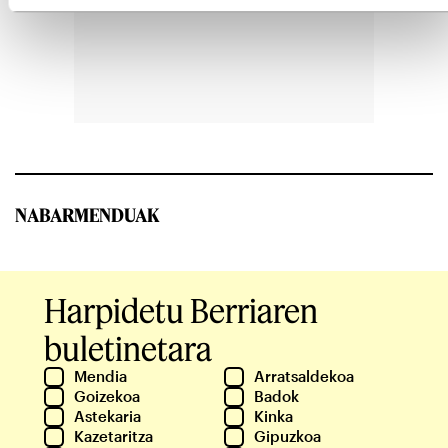
NABARMENDUAK
Harpidetu Berriaren
buletinetara
Mendia
Arratsaldekoa
Goizekoa
Badok
Astekaria
Kinka
Kazetaritza
Gipuzkoa