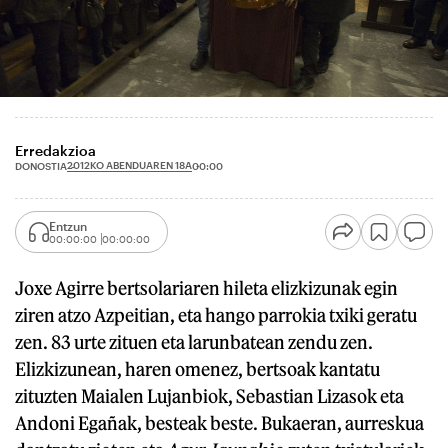
Erredakzioa
2012KO ABENDUAREN 18A
DONOSTIA
00:00
Entzun
00:00:00
00:00:00
Joxe Agirre bertsolariaren hileta elizkizunak egin
ziren atzo Azpeitian, eta hango parrokia txiki geratu
zen. 83 urte zituen eta larunbatean zendu zen.
Elizkizunean, haren omenez, bertsoak kantatu
zituzten Maialen Lujanbiok, Sebastian Lizasok eta
Andoni Egañak, besteak beste. Bukaeran, aurreskua