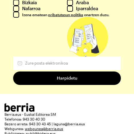
Bizkaia
Araba
Nafarroa
Iparraldea
Izena ematean
pribatutasun politika
onartzen duzu.
Berria.eus - Euskal Editorea SM
Telefonoa: 943 30 40 30
Bezero arreta: 943 30 43 45 | laguna@berria.eus
Webgunea:
webgunea@berria.eus
Publizitatea:
publi@bidera.eus