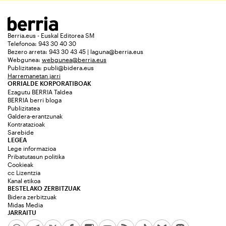
Berria.eus - Euskal Editorea SM
Telefonoa: 943 30 40 30
Bezero arreta: 943 30 43 45 | laguna@berria.eus
Webgunea:
webgunea@berria.eus
Publizitatea:
publi@bidera.eus
Harremanetan jarri
ORRIALDE KORPORATIBOAK
Ezagutu BERRIA Taldea
BERRIA berri bloga
Publizitatea
Galdera-erantzunak
Kontratazioak
Sarebide
LEGEA
Lege informazioa
Pribatutasun politika
Cookieak
cc Lizentzia
Kanal etikoa
BESTELAKO ZERBITZUAK
Bidera zerbitzuak
Midas Media
JARRAITU