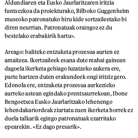
Aldundiaren eta Eusko Jaurlaritzaren iritzia
funtsezkoa da proiekturako, Bilboko Guggenheim
museoko patronatuko hiru kide sortzaileetako bi
diren neurrian. Patronatuak oraingoz ez du
bestelako erabakirik hartu».
Areago: baliteke entzuketa prozesua aurten ez
amaitzea. Ikertzaileek esana dute mahai gainean
dagoela ikerketa gehiago luzatzeko aukera ere,
parte hartzen duten erakundeek ongi iritziz gero.
Edonola ere, entzuketa prozesua aurkezteko
aurreko astean egindako prentsaurrekoan, Ibone
Bengoetxea Eusko Jaurlaritzako lehenengo
lehendakariordeak ziurtatu zuen ikerketa horrek ez
duela talkarik egingo patronatuak ezarritako
epearekin. «Ez dago presarik».