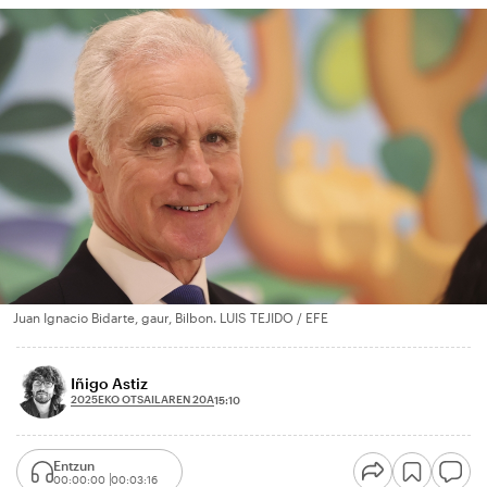
Juan Ignacio Bidarte, gaur, Bilbon. LUIS TEJIDO / EFE
Iñigo Astiz
2025EKO OTSAILAREN 20A
15:10
Entzun
00:00:00
00:03:16