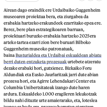
Airean dago oraindik ere Urdaibaiko Guggenheim
museoaren proiektua bera, eta ziurgabea da
erabakia hartzeko erakundeek ezarritako epea ere.
Berez, bere plan estrategikoaren barruan,
proiektuari buruzko erabakia hartzeko 2025era
arteko tartea ezarri zion bere buruari Bilboko
Guggenheim museoko patronatuak,
baina
Busturialdea eta Urdaibai eskualdean abiatu
berri duten entzuketa prozesuak
urtebete atzeratu
dezake erabaki hori, gutxienez. Bizkaiko Foru
Aldundiak eta Eusko Jaurlaritzak jarri dute abian
prozesu hori, eta Agirre Lehendakari Center eta
Columbia Unibertsitateak izango dute haren
ardura. Eskualdeko 1.000 eragileren lekukotzak
bildu nahi dituzte urte amaierarako, eta, loteslea
izango ez bada ere, prozesu horretan ateratzen