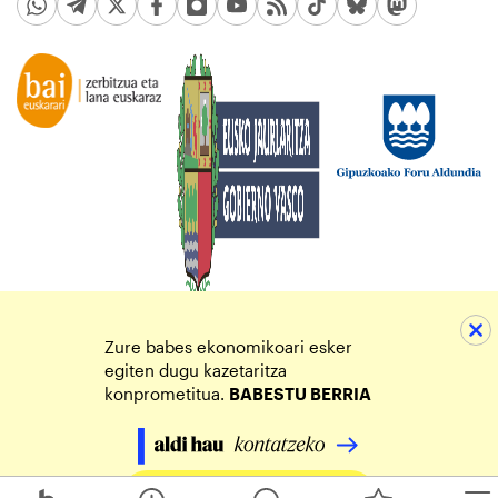
Zure babes ekonomikoari esker
egiten dugu kazetaritza
konprometitua.
BABESTU BERRIA
Egin zure ekarpena