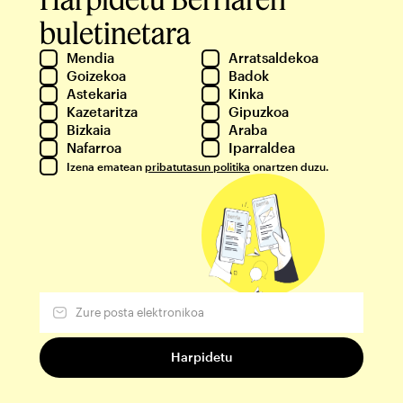
buletinetara
Mendia
Arratsaldekoa
Goizekoa
Badok
Astekaria
Kinka
Kazetaritza
Gipuzkoa
Bizkaia
Araba
Nafarroa
Iparraldea
Izena ematean
pribatutasun politika
onartzen duzu.