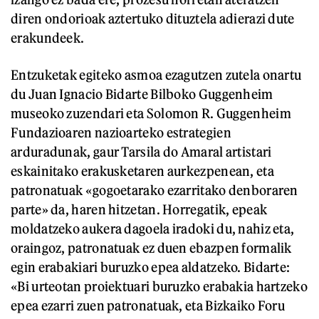
diren ondorioak aztertuko dituztela adierazi dute
erakundeek.
Entzuketak egiteko asmoa ezagutzen zutela onartu
du Juan Ignacio Bidarte Bilboko Guggenheim
museoko zuzendari eta Solomon R. Guggenheim
Fundazioaren nazioarteko estrategien
arduradunak, gaur Tarsila do Amaral artistari
eskainitako erakusketaren aurkezpenean, eta
patronatuak «gogoetarako ezarritako denboraren
parte» da, haren hitzetan. Horregatik, epeak
moldatzeko aukera dagoela iradoki du, nahiz eta,
oraingoz, patronatuak ez duen ebazpen formalik
egin erabakiari buruzko epea aldatzeko. Bidarte:
«Bi urteotan proiektuari buruzko erabakia hartzeko
epea ezarri zuen patronatuak, eta Bizkaiko Foru