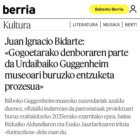
Babestu Berria
Kultura
LITERATURA
MUSIKA
BERTS
Juan Ignacio Bidarte:
«Gogoetarako denboraren parte
da Urdaibaiko Guggenheim
museoari buruzko entzuketa
prozesua»
Bilboko Guggenheim museoko zuzendariak azaldu
duenez, ofizialki indarrean da patronatuak proiektuari
buruz erabakitzeko 2025erako ezarritako epea, baina
Bizkaiko Aldundiaren eta Eusko Jaurlaritzaren iritzia
«funtsezkoa» dela esan du.