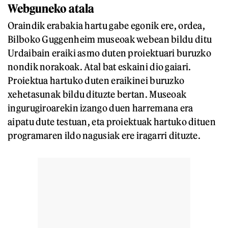
Webguneko atala
Oraindik erabakia hartu gabe egonik ere, ordea,
Bilboko Guggenheim museoak webean bildu ditu
Urdaibain eraiki asmo duten proiektuari buruzko
nondik norakoak. Atal bat eskaini dio gaiari.
Proiektua hartuko duten eraikinei buruzko
xehetasunak bildu dituzte bertan. Museoak
ingurugiroarekin izango duen harremana era
aipatu dute testuan, eta proiektuak hartuko dituen
programaren ildo nagusiak ere iragarri dituzte.