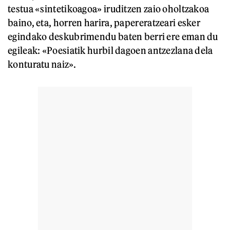
testua «sintetikoagoa» iruditzen zaio oholtzakoa
baino, eta, horren harira, papereratzeari esker
egindako deskubrimendu baten berri ere eman du
egileak: «Poesiatik hurbil dagoen antzezlana dela
konturatu naiz».