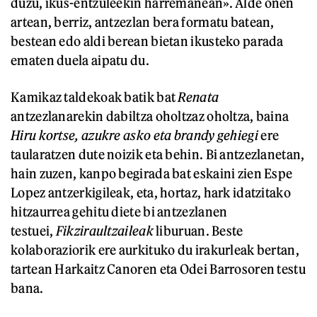
duzu, ikus-entzuleekin harremanean». Alde onen
artean, berriz, antzezlan bera formatu batean,
bestean edo aldi berean bietan ikusteko parada
ematen duela aipatu du.
Kamikaz taldekoak batik bat
Renata
antzezlanarekin dabiltza oholtzaz oholtza, baina
Hiru kortse, azukre asko eta brandy gehiegi
ere
taularatzen dute noizik eta behin. Bi antzezlanetan,
hain zuzen, kanpo begirada bat eskaini zien Espe
Lopez antzerkigileak, eta, hortaz, hark idatzitako
hitzaurrea gehitu diete bi antzezlanen
testuei,
Fikziraultzaileak
liburuan. Beste
kolaboraziorik ere aurkituko du irakurleak bertan,
tartean Harkaitz Canoren eta Odei Barrosoren testu
bana.