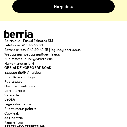
Berria.eus - Euskal Editorea SM
Telefonoa: 943 30 40 30
Bezero arreta: 943 30 43 45 | laguna@berria.eus
Webgunea:
webgunea@berria.eus
Publizitatea:
publi@bidera.eus
Harremanetan jarri
ORRIALDE KORPORATIBOAK
Ezagutu BERRIA Taldea
BERRIA berri bloga
Publizitatea
Galdera-erantzunak
Kontratazioak
Sarebide
LEGEA
Lege informazioa
Pribatutasun politika
Cookieak
cc Lizentzia
Kanal etikoa
BESTELAKO ZERBITZUAK