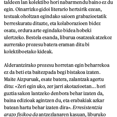
taldeen lan kolektibo hori nabarmendu baino ez du
egin. Oinarrizko gidoi literario hertsirik ezean,
testuak oholtzan egindako saioen grabazioetatik
berreskuratu dituzte, eta kolaborazioen bidez
osatu, ordura arte egindako bidea hobeki
ulertzeko. Bestela esanda, liburua osatzeak atzekoz
aurrerako prozesu batera eraman ditu bi
kolektiboetako kideak.
Alderantzirako prozesu horretan egin beharrekoa
ez da beti eta baitezpada begi bistakoa izaten.
Maite Aizpuruak, esate batera, zalantzak agertu
ditu: «Zeri egin uko, zer jarri akotazioetan... hori
guztia sakon lantzeko denbora behar izaten da,
baina edizioak agintzen du, eta erabakiak azkar
batean hartu behar izaten dira».
Erresistentzia
arazo fisikoa da
antzezlanaren kasuan, liburuko