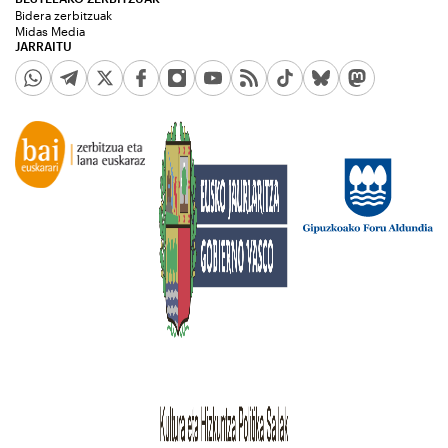
Bidera zerbitzuak
Midas Media
JARRAITU