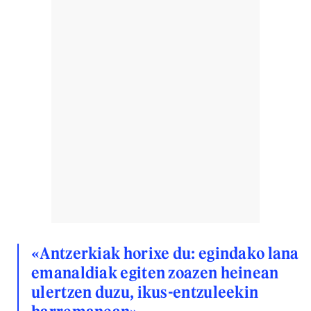
«Antzerkiak horixe du: egindako lana
emanaldiak egiten zoazen heinean
ulertzen duzu, ikus-entzuleekin