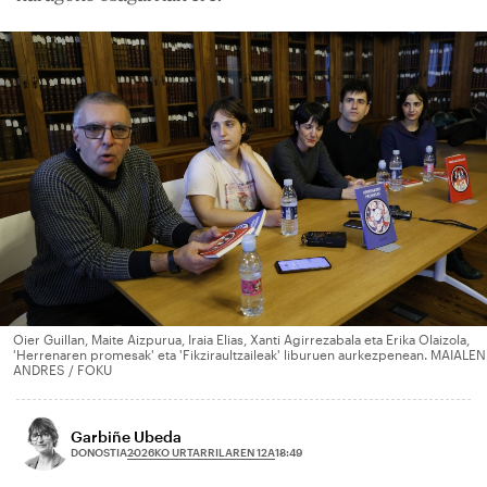
Oier Guillan, Maite Aizpurua, Iraia Elias, Xanti Agirrezabala eta Erika Olaizola,
'Herrenaren promesak' eta 'Fikziraultzaileak' liburuen aurkezpenean. MAIALEN
ANDRES / FOKU
Garbiñe Ubeda
2026KO URTARRILAREN 12A
DONOSTIA
18:49