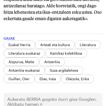
antzezlanaz haratago. Alde horretatik, ongi dago
hitza lehenestea eta ikus-entzuleen esku uztea. Oso
eskertuta gaude eman diguten aukeragatik».
GAIAK
Euskal Herria
Arteak eta kultura
Literatura
Literatura euskaraz
Kamikaz kolektiboa
Aizpurua, Maite
Antzerkia
Antzerkia euskaraz
Susa argitaletxea
Guillan, Oier
Elias, Iraia
Olaizola, Erika
Aukeratu
BERRIA
gogoko iturri gisa Googlen.
Aktibatu hemen