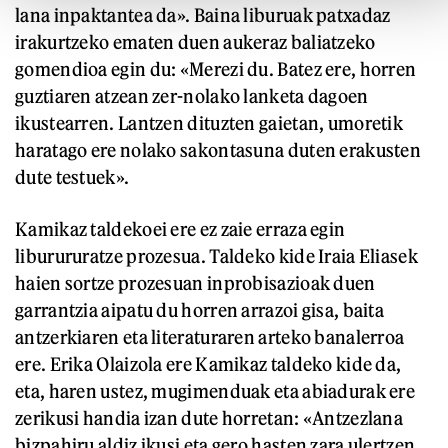
lana inpaktantea da». Baina liburuak patxadaz
irakurtzeko ematen duen aukeraz baliatzeko
gomendioa egin du: «Merezi du. Batez ere, horren
guztiaren atzean zer-nolako lanketa dagoen
ikustearren. Lantzen dituzten gaietan, umoretik
haratago ere nolako sakontasuna duten erakusten
dute testuek».
Kamikaz taldekoei ere ez zaie erraza egin
liburururatze prozesua. Taldeko kide Iraia Eliasek
haien sortze prozesuan inprobisazioak duen
garrantzia aipatu du horren arrazoi gisa, baita
antzerkiaren eta literaturaren arteko banalerroa
ere. Erika Olaizola ere Kamikaz taldeko kide da,
eta, haren ustez, mugimenduak eta abiadurak ere
zerikusi handia izan dute horretan: «Antzezlana
bizpahiru aldiz ikusi eta gero hasten zara ulertzen,