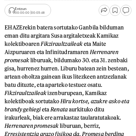
Entzun
00:00:00
00:05:48
EHAZErekin batera sortutako Ganbila bilduman
eman ditu argitara Susa argitaletxeak Kamikaz
kolektiboaren
Fikziraultzaileak
eta Maite
Aizpuruaren eta Infinitudramaren
Herrenaren
promesak
liburuak, bildumako 30. eta 31. zenbaki
gisa, hurrenez hurren. Liburu batean zein bestean,
artean oholtza gainean ikus litezkeen antzezlanak
batu dituzte, eta aparteko testuez osatu.
Fikziraultzaileak
izenburupean, Kamikaz
kolektiboak sortutako
Hiru kortse, azukre asko eta
brandy gehiegi
eta
Renata
aurkituko ditu
irakurleak, biak ere arrakastaz taularatutakoak.
Herrenaren promesak
liburuan, berriz,
Erresistentzia arazo fisikoa da
,
Promesa berdina