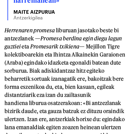
harremanean»
MAITE AIZPURUA
Antzerkigilea
Herrenaren promesa
liburuan jasotako beste bi
antzezlanek —
P
romesa berdina egin diegu lagun
guztiei
eta
Promesarik txikiena
— Mejillon Tigre
kolektiboarekin eta Ihintza Alkainekin Garaionen
(Araba) egindako idazketa egonaldi batean dute
sorburua. Biak adiskidantzaz hitz egiteko
beharretik sortuak izanagatik ere, bakoitzak bere
forma eszenikoa du, eta, bien kasuan, egileak
distantziarik eza izan du zailtasunik
handiena liburua osatzerakoan: «Bi antzezlanak
bizirik daude, eta gauza batzuk ez dituzu oraindik
ulertzen. Izan ere, antzerkiak horixe du: egindako
lana emanaldiak egiten zoazen heinean ulertzen