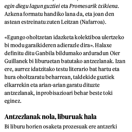
egin diegu lagun guztiei
eta
Promesarik txikiena
.
Azkena formatu handiko lana da, eta joan den
astean estreinatu zuten Leitzan (Nafarroa).
«Egungo oholtzetan idazketa kolektiboa ulertzeko
bi modu garaikideren adierazle dira». Halaxe
definitu ditu Ganbila bildumako arduradun Oier
Guillanek bi liburuetan batutako antzezlanak. Izan
ere, aurrez idatzitako testu literario bat hartu eta
hura oholtzaratu beharrean, taldekide guztiek
elkarrekin eta arian-arian garatu dituzte
antzezlanak, inprobisazioari behar beste toki
eginez.
Antzezlanak nola, liburuak hala
Bi liburu horien osaketa prozesuak ere antzerki