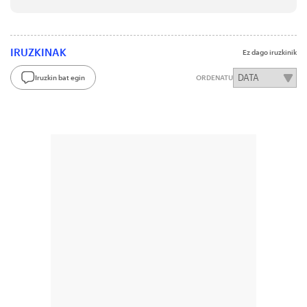
IRUZKINAK
Ez dago iruzkinik
Iruzkin bat egin
ORDENATU