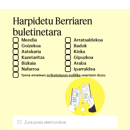
Harpidetu Berriaren
buletinetara
Mendia
Arratsaldekoa
Goizekoa
Badok
Astekaria
Kinka
Kazetaritza
Gipuzkoa
Bizkaia
Araba
Nafarroa
Iparraldea
Izena ematean
pribatutasun politika
onartzen duzu.