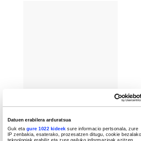
Datuen erabilera arduratsua
Guk eta
gure 1022 kideek
sure informacio pertsonala, zure
IP zenbakia, esaterako, prozesatzen ditugu, cookie bezalak
teknologiak erabiliz eta zure gailuko informazioak azitzen