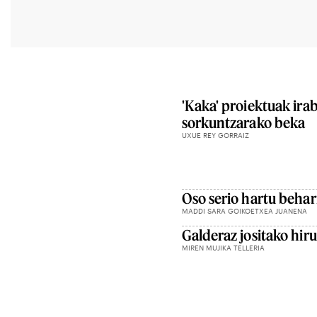
'Kaka' proiektuak ira
sorkuntzarako beka
UXUE REY GORRAIZ
Oso serio hartu behar
MADDI SARA GOIKOETXEA JUANENA
Galderaz jositako hiru
MIREN MUJIKA TELLERIA