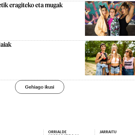
zetik eragiteko eta mugak
daiak
Gehiago ikusi
ORRIALDE
JARRAITU