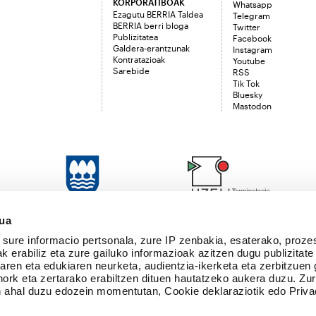
KORPORATIBOAK
Whatsapp
Ezagutu BERRIA Taldea
Telegram
BERRIA berri bloga
Twitter
Publizitatea
Facebook
Galdera-erantzunak
Instagram
Kontratazioak
Youtube
Sarebide
RSS
Tik Tok
Bluesky
Mastodon
sua
sure informacio pertsonala, zure IP zenbakia, esaterako, proze
k erabiliz eta zure gailuko informazioak azitzen dugu publizitate
tearen eta edukiaren neurketa, audientzia-ikerketa eta zerbitzuen
nork eta zertarako erabiltzen dituen hautatzeko aukera duzu. Z
 ahal duzu edozein momentutan, Cookie deklaraziotik edo Priva