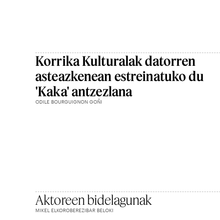
Korrika Kulturalak datorren
asteazkenean estreinatuko du
'Kaka' antzezlana
ODILE BOURGUIGNON GOÑI
Aktoreen bidelagunak
MIKEL ELKOROBEREZIBAR BELOKI