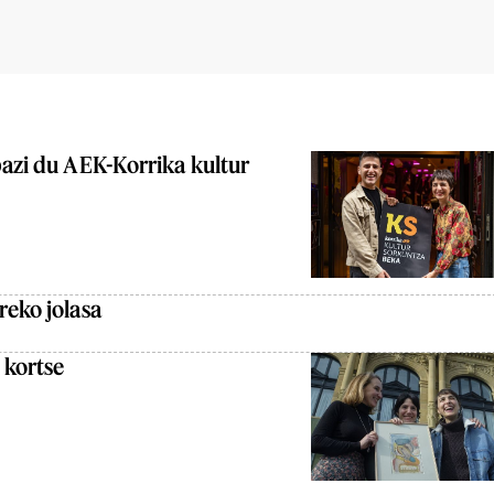
bazi du AEK-Korrika kultur
reko jolasa
 kortse