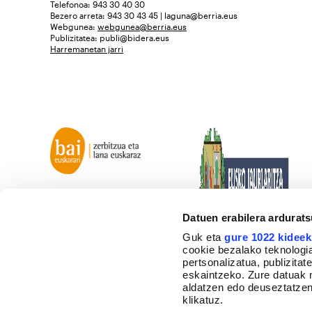
Telefonoa: 943 30 40 30
Bezero arreta: 943 30 43 45 | laguna@berria.eus
Webgunea:
webgunea@berria.eus
Publizitatea:
publi@bidera.eus
Harremanetan jarri
Datuen erabilera ardurat
Guk eta
gure 1022 kideek
cookie bezalako teknologia
pertsonalizatua, publizita
eskaintzeko. Zure datuak 
aldatzen edo deuseztatzen
klikatuz.