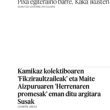
Pixa egiteraino barre, 'Kaka' ikusten
GURUTZE IZAGIRRE INTXAUSPE
Kamikaz kolektiboaren
'Fikziraultzaileak' eta Maite
Aizpuruaren 'Herrenaren
promesak' eman ditu argitara
Susak
GARBIÑE UBEDA