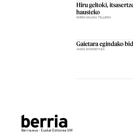
Hiru geltoki, itsasert
hausteko
MIREN MUJIKA TELLERIA
Gaietara egindako bi
JAKES GOIKOETXEA
Berria.eus - Euskal Editorea SM