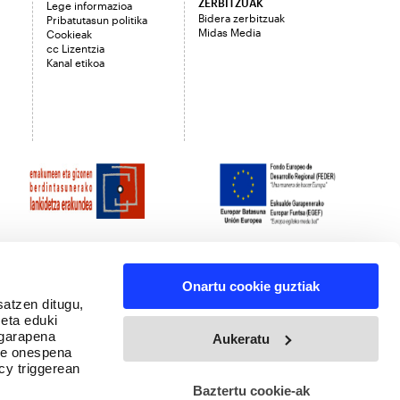
ZERBITZUAK
Lege informazioa
Bidera zerbitzuak
Pribatutasun politika
Midas Media
Cookieak
cc Lizentzia
Kanal etikoa
Onartu cookie guztiak
satzen ditugu,
 eta eduki
 garapena
Aukeratu
ure onespena
cy triggerean
Baztertu cookie-ak