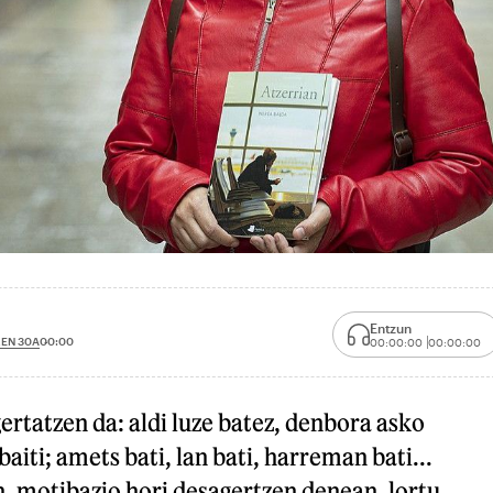
Entzun
EN 30A
00:00
00:00:00
00:00:00
gertatzen da: aldi luze batez, denbora asko
aiti; amets bati, lan bati, harreman bati...
, motibazio hori desagertzen denean, lortu