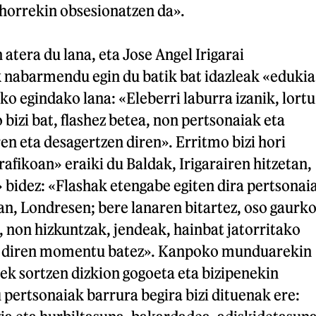
 horrekin obsesionatzen da».
atera du lana, eta Jose Angel Irigarai
k nabarmendu egin du batik bat idazleak «edukia
o egindako lana: «Eleberri laburra izanik, lortu
bizi bat, flashez betea, non pertsonaiak eta
en eta desagertzen diren». Erritmo bizi hori
fikoan» eraiki du Baldak, Irigarairen hitzetan,
 bidez: «Flashak etengabe egiten dira pertsonai
an, Londresen; bere lanaren bitartez, oso gaurk
, non hizkuntzak, jendeak, hainbat jatorritako
n diren momentu batez». Kanpoko munduarekin
k sortzen dizkion gogoeta eta bizipenekin
 pertsonaiak barrura begira bizi dituenak ere: