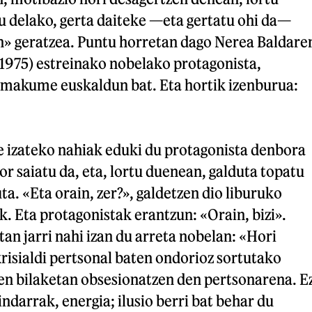
u delako, gerta daiteke —eta gertatu ohi da—
» geratzea. Puntu horretan dago Nerea Baldare
 1975) estreinako nobelako protagonista,
emakume euskaldun bat. Eta hortik izenburua:
te izateko nahiak eduki du protagonista denbora
or saiatu da, eta, lortu duenean, galduta topatu
ta. «Eta orain, zer?», galdetzen dio liburuko
. Eta protagonistak erantzun: «Orain, bizi».
an jarri nahi izan du arreta nobelan: «Hori
risialdi pertsonal baten ondorioz sortutako
ren bilaketan obsesionatzen den pertsonarena. E
indarrak, energia; ilusio berri bat behar du