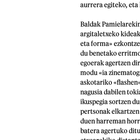
aurrera egiteko, eta
Baldak Pamielarekin 
argitaletxeko kidea
eta forma» ezkontzek
du benetako erritmo 
egoerak agertzen dir
modu «ia zinematogra
askotariko «flashen»
nagusia dabilen toki
ikuspegia sortzen du
pertsonak elkartze
duen harreman horre
batera agertuko ditu