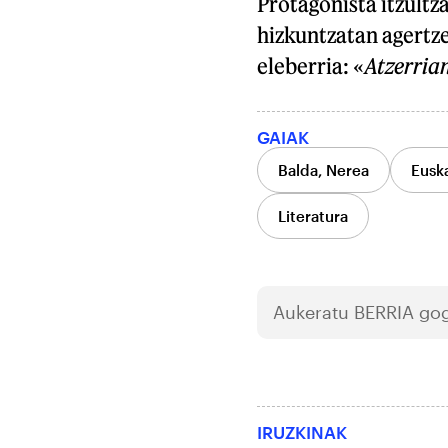
Protagonista itzultz
hizkuntzatan agertze
eleberria: «
Atzerrian
GAIAK
Balda, Nerea
Euska
Literatura
Aukeratu
BERRIA
gog
IRUZKINAK