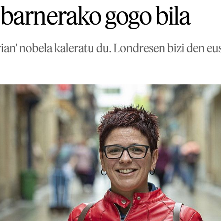
barnerako gogo bila
rian' nobela kaleratu du. Londresen bizi den e