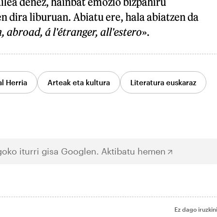
ailea denez, hainbat emozio bizpahiru
n dira liburuan. Abiatu ere, hala abiatzen da
, abroad, á l'étranger, all'estero
».
l Herria
Arteak eta kultura
Literatura euskaraz
oko iturri gisa Googlen.
Aktibatu hemen
Ez dago iruzkin