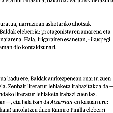
ia eta hurbiltasuna, bakardadea, adiskidetasun
turatua, narrazioan askotariko ahotsak
 Baldak eleberria; protagonistaren amarena eta
naiarena. Hala, Irigarairen esanetan, «ikuspegi
 eman dio kontakizunari.
rua badu ere, Baldak aurkezpenean onartu zuen
ela. Zenbait literatur lehiaketa irabazitakoa da 
ndako literatur lehiaketa irabazi zuen iaz,
an—, eta hala izan da
Atzerrian
-en kasuan ere:
aia) antolatzen duen Ramiro Pinilla eleberri