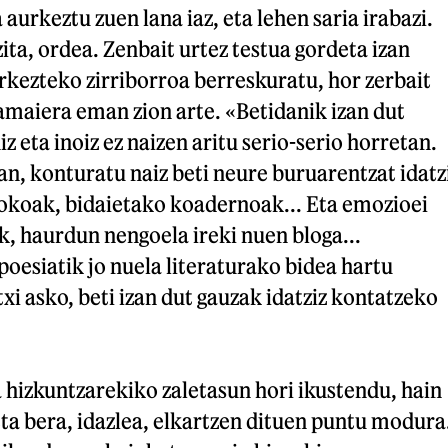
aurkeztu zuen lana iaz, eta lehen saria irabazi.
ita, ordea. Zenbait urtez testua gordeta izan
rkezteko zirriborroa berreskuratu, hor zerbait
 amaiera eman zion arte. «Betidanik izan dut
z eta inoiz ez naizen aritu serio-serio horretan.
an, konturatu naiz beti neure buruarentzat idatz
okoak, bidaietako koadernoak... Eta emozioei
ak, haurdun nengoela ireki nuen bloga...
poesiatik jo nuela literaturako bidea hartu
xi asko, beti izan dut gauzak idatziz kontatzeko
 hizkuntzarekiko zaletasun hori ikustendu, hain
eta bera, idazlea, elkartzen dituen puntu modura