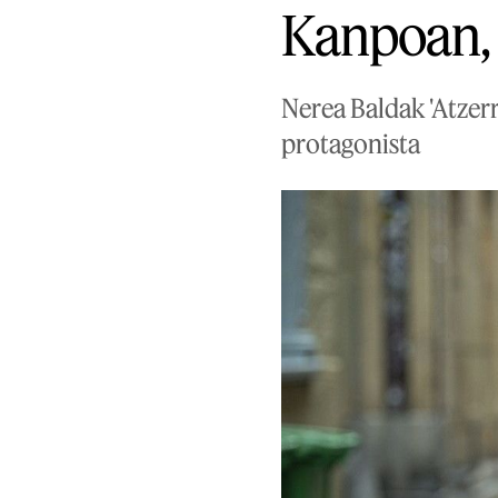
Kanpoan, 
Nerea Baldak 'Atzer
protagonista