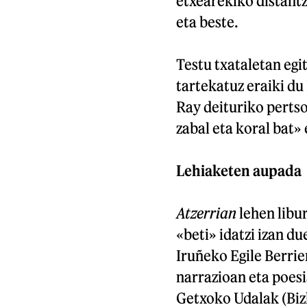
etxearekiko distantz
eta beste.
Testu txataletan egi
tartekatuz eraiki du
Ray deituriko pertso
zabal eta koral bat»
Lehiaketen aupada
Atzerrian
lehen libu
«beti» idatzi izan du
Iruñeko Egile Berrie
narrazioan eta poesi
Getxoko Udalak (Bizk