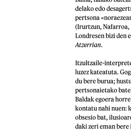
delako edo desagert
pertsona «noraezean
(Irurtzun, Nafarroa,
Londresen bizi den 
Atzerrian
.
Itzultzaile-interpre
luzez kateatuta. Gog
du bere burua; hustu
pertsonaietako batek
Baldak egoera horret
kontatu nahi nuen: k
obsesio bat, ilusioa
daki zeri eman bere 