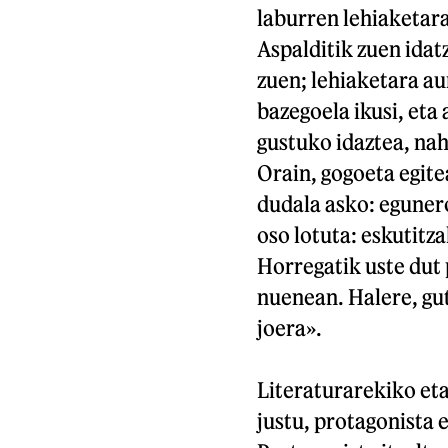
laburren lehiaketara 
Aspalditik zuen idatz
zuen; lehiaketara au
bazegoela ikusi, eta
gustuko idaztea, nahi
Orain, gogoeta egite
dudala asko: eguner
oso lotuta: eskutitz
Horregatik uste dut 
nuenean. Halere, gut
joera».
Literaturarekiko eta
justu, protagonista 