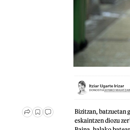
Itziar Ugarte Irizar
2019KO MAIATZAR
DONOSTIA
Bizitzan, batzuetan 
eskaintzen diozu zerb
Baina, halako batean