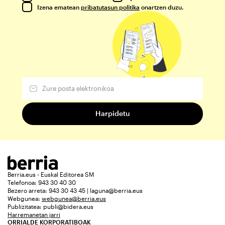
Izena ematean
pribatutasun politika
onartzen duzu.
Berria.eus - Euskal Editorea SM
Telefonoa: 943 30 40 30
Bezero arreta: 943 30 43 45 | laguna@berria.eus
Webgunea:
webgunea@berria.eus
Publizitatea:
publi@bidera.eus
Harremanetan jarri
ORRIALDE KORPORATIBOAK