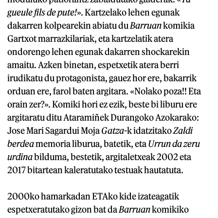
gueule fils de pute!
». Kartzelako lehen egunak
dakarren kolpearekin abiatu du
Barruan
komikia
Gartxot marrazkilariak, eta kartzelatik atera
ondorengo lehen egunak dakarren shockarekin
amaitu. Azken binetan, espetxetik atera berri
irudikatu du protagonista, gauez hor ere, bakarrik
orduan ere, farol baten argitara. «Nolako poza!! Eta
orain zer?». Komiki hori ez ezik, beste bi liburu ere
argitaratu ditu Ataramiñek Durangoko Azokarako:
Jose Mari Sagardui Moja
Gatza-
k idatzitako
Zaldi
berdea
memoria liburua, batetik, eta
Urrun da zeru
urdina
bilduma, bestetik, argitaletxeak 2002 eta
2017 bitartean kaleratutako testuak hautatuta.
2000ko hamarkadan ETAko kide izateagatik
espetxeratutako gizon bat da
Barruan
komikiko