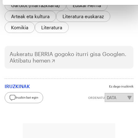
Gartxot (marrazkilaria)
Euskal Herria
Arteak eta kultura
Literatura euskaraz
Komikia
Literatura
Aukeratu
BERRIA
gogoko iturri gisa Googlen.
Aktibatu hemen
IRUZKINAK
Ez dago iruzkinik
Iruzkin bat egin
ORDENATU