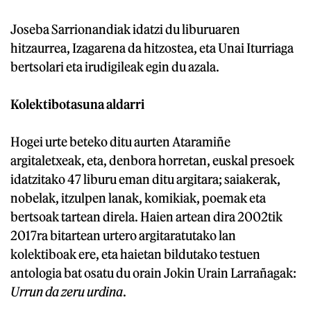
Joseba Sarrionandiak idatzi du liburuaren
hitzaurrea, Izagarena da hitzostea, eta Unai Iturriaga
bertsolari eta irudigileak egin du azala.
Kolektibotasuna aldarri
Hogei urte beteko ditu aurten Ataramiñe
argitaletxeak, eta, denbora horretan, euskal presoek
idatzitako 47 liburu eman ditu argitara; saiakerak,
nobelak, itzulpen lanak, komikiak, poemak eta
bertsoak tartean direla. Haien artean dira 2002tik
2017ra bitartean urtero argitaratutako lan
kolektiboak ere, eta haietan bildutako testuen
antologia bat osatu du orain Jokin Urain Larrañagak:
Urrun da zeru urdina
.