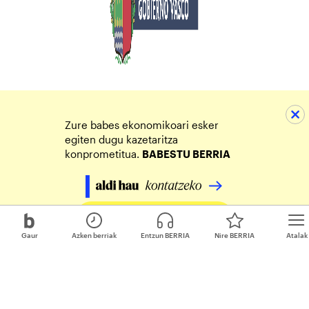
Zure babes ekonomikoari esker
egiten dugu kazetaritza
konprometitua.
BABESTU BERRIA
Egin zure ekarpena
Gaur
Azken berriak
Entzun BERRIA
Nire BERRIA
Atalak