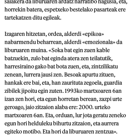
saiakera da liburuaren ardatz narratibo nagusia, eta,
horrekin batera, espetxeko bestelako pasarteak ere
tartekatzen ditu egileak.
Izagaren hitzetan, ordea, alderdi «epikoa»
nabarmendu beharrean, alderdi «emozionala» da
liburuaren muina. «Soka bat egin zuen kable
batzuekin, zulo bat eginda atera zen teilatutik,
harresiraino gako bat bota zuen, eta, zintzilikatu
zenean, lurrera jausi zen. Besoak apurtu zituen,
hankak ere bai, eta, han zaurituta zegoela, guardia
zibilek jipoitu egin zuten. 1993ko martxoaren 6an
izan zen hori, eta egun horretan berean, zazpi urte
geroago, jaio zitzaion alaba ere: 2000. urteko
martxoaren 6an. Eta, orduan, lur jota geratu zeneko
egun hori helduleku bihurtu zitzaion, eta aurrera
egiteko motibo. Eta hori da liburuaren zentzua».