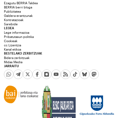
Ezagutu BERRIA Taldea
BERRIA berri bloga
Publizitatea
Galdera-erantzunak
Kontratazioak
Sarebide
LEGEA
Lege informazioa
Pribatutasun politika
Cookieak
cc Lizentzia
Kanal etikoa
BESTELAKO ZERBITZUAK
Bidera zerbitzuak
Midas Media
JARRAITU