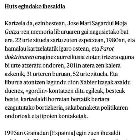
Huts egindako ihesaldia
Kartzela da, ezinbestean, Jose Mari Sagardui Moja
Gatza-
ren memoria liburuaren gai nagusietako bat
ere. 22 urte zituela sartu zuten espetxean, 1980an, eta
hamalau kartzelatatik igaro ostean, eta
Parot
doktrinaren
eraginez aurreikusia zioten irteera eguna
bi urte atzeratu ondoren, 2011n atera zen kalera
azkenik, 31 urteren buruan, 52 urte zituela. Eta
liburua atontzen lagundu dion Xabier Izagak azaldu
duenez, «gordin» kontatzen ditu egileak, besteak
beste, kartzelaldi horretan bertatik bertara
ezagututako bortizkeria, sakabanaketa politikaren
ondorioak eta jipoien kontaketak.
1993an Granadan [Espainia] egin zuen ihesaldi