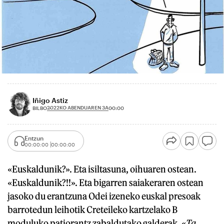
Iñigo Astiz
2022KO ABENDUAREN 3A
BILBO
00:00
Entzun
00:00:00
00:00:00
«Euskaldunik?». Eta isiltasuna, oihuaren ostean.
«Euskaldunik?!!». Eta bigarren saiakeraren ostean
jasoko du erantzuna Odei izeneko euskal presoak
barrotedun leihotik Creteileko kartzelako B
moduluko patiorantz zabaldutako galderak. «
Ta