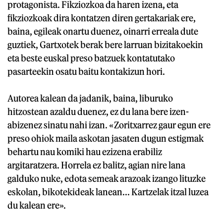
protagonista. Fikziozkoa da haren izena, eta
fikziozkoak dira kontatzen diren gertakariak ere,
baina, egileak onartu duenez, oinarri erreala dute
guztiek, Gartxotek berak bere larruan bizitakoekin
eta beste euskal preso batzuek kontatutako
pasarteekin osatu baitu kontakizun hori.
Autorea kalean da jadanik, baina, liburuko
hitzostean azaldu duenez, ez du lana bere izen-
abizenez sinatu nahi izan. «Zoritxarrez gaur egun ere
preso ohiok maila askotan jasaten dugun estigmak
behartu nau komiki hau ezizena erabiliz
argitaratzera. Horrela ez balitz, agian nire lana
galduko nuke, edota semeak arazoak izango lituzke
eskolan, bikotekideak lanean... Kartzelak itzal luzea
du kalean ere».