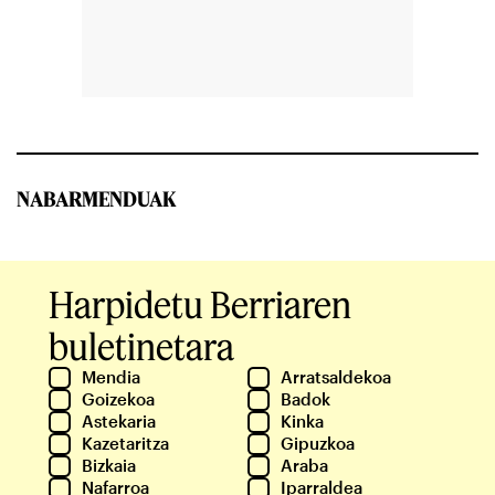
NABARMENDUAK
Harpidetu Berriaren
buletinetara
Mendia
Arratsaldekoa
Goizekoa
Badok
Astekaria
Kinka
Kazetaritza
Gipuzkoa
Bizkaia
Araba
Nafarroa
Iparraldea