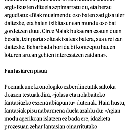
argi» ikusten dituela azpimarratu du, eta berau
argudiatu: «Biak mugimendu oso baten zati gisa uler
daitezke, eta haien txikitasunean mundu oso bat
gordetzen dute. Circe Maiak bukaeran esaten duen
bezala, txinparta solteak izateaz batera, sua ere izan
daitezke. Beharbada hori da bi kontzeptu hauen
loturen artean gehien interesatzen zaidana».
Fantasiaren pisua
Poemak une kronologiko ezberdinetatik saltoka
doazen testuak dira, «jolasa eta nolabaiteko
fantasiazko eszena abiapuntu» dutenak. Hain hustu,
fantasiak pisu nabarmena duela azaldu du: «Agian
modu agerikoan islatzen ez bada ere, idazketa
prozesuan zehar fantasian oinarritutako