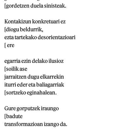
[gordetzen duela sinisteak.
Kontakizun konkretuari ez
[diogu beldurrik,
ezta tartekako desorientazioari
[ ere
egarria ezin delako ilusioz
[soilik ase
jarraitzen dugu elkarrekin
iturri eder eta baliagarriak
[sortzeko eginahalean.
Gure gorputzek iraungo
[badute
transformazioan izango da.