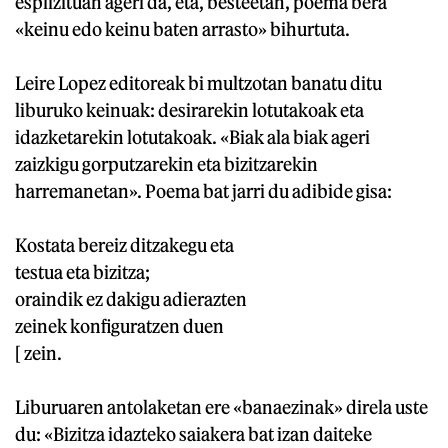
esplizituan ageri da, eta, besteetan, poema bera
«keinu edo keinu baten arrasto» bihurtuta.
Leire Lopez editoreak bi multzotan banatu ditu
liburuko keinuak: desirarekin lotutakoak eta
idazketarekin lotutakoak. «Biak ala biak ageri
zaizkigu gorputzarekin eta bizitzarekin
harremanetan». Poema bat jarri du adibide gisa:
Kostata bereiz ditzakegu eta
testua eta bizitza;
oraindik ez dakigu adierazten
zeinek konfiguratzen duen
[ zein.
Liburuaren antolaketan ere «banaezinak» direla uste
du: «Bizitza idazteko saiakera bat izan daiteke