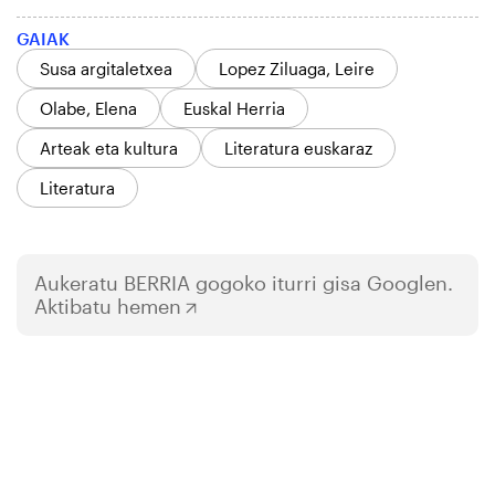
GAIAK
Susa argitaletxea
Lopez Ziluaga, Leire
Olabe, Elena
Euskal Herria
Arteak eta kultura
Literatura euskaraz
Literatura
Aukeratu
BERRIA
gogoko iturri gisa Googlen.
Aktibatu hemen