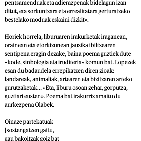
pentsamenduak eta adierazpenak bidelagun izan
ditut, eta sorkuntzara eta errealitatera gerturatzeko
bestelako moduak eskaini dizkit».
Horiek horrela, liburuaren irakurketak iraganean,
orainean eta etorkizunean jauzika ibiltzearen
sentipena eragin dezake, baina poema guztiek dute
«kode, sinbologia eta iruditeria» komun bat. Lopezek
esan du badaudela errepikatzen diren zioak:
landareak, animaliak, artearen eta bizitzaren arteko
gurutzaketak... «Eta, liburu osoan zehar, gorputza,
guztiari eusten». Poema bat irakurriz amaitu du
aurkezpena Olabek.
Oinaze partekatuak
[sostengatzen gaitu,
gau bakoitzak goiz bat