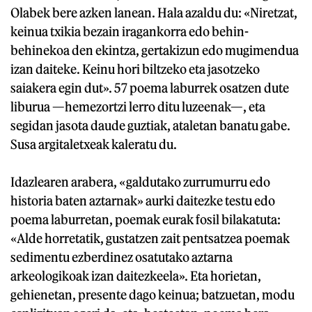
Olabek bere azken lanean. Hala azaldu du: «Niretzat,
keinua txikia bezain iragankorra edo behin-
behinekoa den ekintza, gertakizun edo mugimendua
izan daiteke. Keinu hori biltzeko eta jasotzeko
saiakera egin dut». 57 poema laburrek osatzen dute
liburua —hemezortzi lerro ditu luzeenak—, eta
segidan jasota daude guztiak, ataletan banatu gabe.
Susa argitaletxeak kaleratu du.
Idazlearen arabera, «galdutako zurrumurru edo
historia baten aztarnak» aurki daitezke testu edo
poema laburretan, poemak eurak fosil bilakatuta:
«Alde horretatik, gustatzen zait pentsatzea poemak
sedimentu ezberdinez osatutako aztarna
arkeologikoak izan daitezkeela». Eta horietan,
gehienetan, presente dago keinua; batzuetan, modu