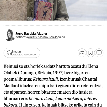
Jone Bastida Alzuru
2022KO AZAROAREN 24A
DONOSTIA
00:00
Entzun
00:00:00
00:00:00
Keinuei so eta horiek ardatz hartuta osatu du Elena
Olabek (Durango, Bizkaia, 1997) bere bigarren
poema liburua:
Keinura itzuli
. Izenburuak Chantal
Maillard idazlearen aipu bati egiten dio erreferentzia,
eta aipamen horren bitartez ematen dio hasiera
liburuari ere:
Keinura itzuli, keinu motzera, interes
bakora
. Hain zuzen, keinuak biltzeko ariketa egin du