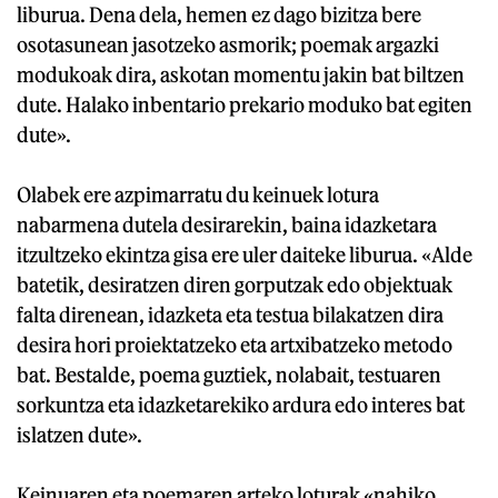
liburua. Dena dela, hemen ez dago bizitza bere
osotasunean jasotzeko asmorik; poemak argazki
modukoak dira, askotan momentu jakin bat biltzen
dute. Halako inbentario prekario moduko bat egiten
dute».
Olabek ere azpimarratu du keinuek lotura
nabarmena dutela desirarekin, baina idazketara
itzultzeko ekintza gisa ere uler daiteke liburua. «Alde
batetik, desiratzen diren gorputzak edo objektuak
falta direnean, idazketa eta testua bilakatzen dira
desira hori proiektatzeko eta artxibatzeko metodo
bat. Bestalde, poema guztiek, nolabait, testuaren
sorkuntza eta idazketarekiko ardura edo interes bat
islatzen dute».
Keinuaren eta poemaren arteko loturak «nahiko