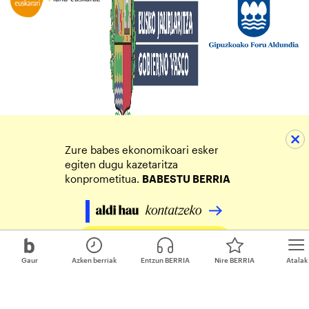
Zure babes ekonomikoari esker
egiten dugu kazetaritza
konprometitua.
BABESTU BERRIA
Egin zure ekarpena
Gaur
Azken berriak
Entzun BERRIA
Nire BERRIA
Atalak