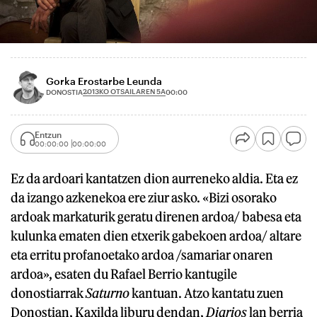
Gorka Erostarbe Leunda
2013KO OTSAILAREN 5A
DONOSTIA
00:00
Entzun
00:00:00
00:00:00
Ez da ardoari kantatzen dion aurreneko aldia. Eta ez
da izango azkenekoa ere ziur asko. «Bizi osorako
ardoak markaturik geratu direnen ardoa/ babesa eta
kulunka ematen dien etxerik gabekoen ardoa/ altare
eta erritu profanoetako ardoa /samariar onaren
ardoa», esaten du Rafael Berrio kantugile
donostiarrak
Saturno
kantuan. Atzo kantatu zuen
Donostian, Kaxilda liburu dendan,
Diarios
lan berria