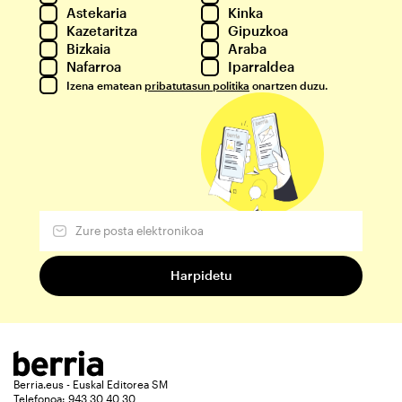
Astekaria
Kinka
Kazetaritza
Gipuzkoa
Bizkaia
Araba
Nafarroa
Iparraldea
Izena ematean
pribatutasun politika
onartzen duzu.
Berria.eus - Euskal Editorea SM
Telefonoa: 943 30 40 30