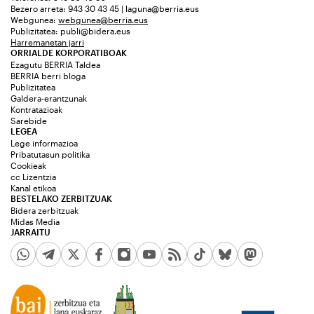
Bezero arreta: 943 30 43 45 | laguna@berria.eus
Webgunea:
webgunea@berria.eus
Publizitatea:
publi@bidera.eus
Harremanetan jarri
ORRIALDE KORPORATIBOAK
Ezagutu BERRIA Taldea
BERRIA berri bloga
Publizitatea
Galdera-erantzunak
Kontratazioak
Sarebide
LEGEA
Lege informazioa
Pribatutasun politika
Cookieak
cc Lizentzia
Kanal etikoa
BESTELAKO ZERBITZUAK
Bidera zerbitzuak
Midas Media
JARRAITU