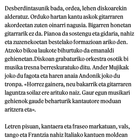
Desberdintasunik bada, ordea, lehen diskoarekin
alderatuz. Orduko hartan kantu askok gitarraren
akordeetan zuten oinarri nagusia. Bigarren honetan
gitarrarik ez da. Pianoa da sostengu eta gidaria, nahiz
eta zuzenekoetan bestelako formazioan ariko den.
Atzoko bikoa laukote bihurtuko da emanaldi
gehienetan.Diskoan grabaturiko orkestra osotik bi
musika tresna berreskuratuko ditu. Ander Mujikak
joko du fagota eta haren anaia Andonik joko du
tronpa. «Horrez gainera, neu bakarrik eta gitarraren
laguntza soilaz ere arituko naiz. Gaur egun musikari
gehienok gaude beharturik kantautore moduan
aritzera eta».
Letren pisuan, kantaera eta fraseo markatuan, vals,
tango eta Frantzia nahiz Italiako kantuen moldean