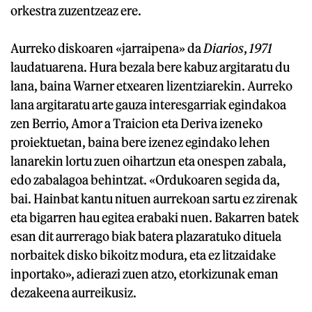
orkestra zuzentzeaz ere.
Aurreko diskoaren «jarraipena» da
Diarios
,
1971
laudatuarena. Hura bezala bere kabuz argitaratu du
lana, baina Warner etxearen lizentziarekin. Aurreko
lana argitaratu arte gauza interesgarriak egindakoa
zen Berrio, Amor a Traicion eta Deriva izeneko
proiektuetan, baina bere izenez egindako lehen
lanarekin lortu zuen oihartzun eta onespen zabala,
edo zabalagoa behintzat. «Ordukoaren segida da,
bai. Hainbat kantu nituen aurrekoan sartu ez zirenak
eta bigarren hau egitea erabaki nuen. Bakarren batek
esan dit aurrerago biak batera plazaratuko dituela
norbaitek disko bikoitz modura, eta ez litzaidake
inportako», adierazi zuen atzo, etorkizunak eman
dezakeena aurreikusiz.