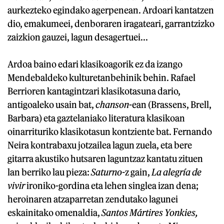
aurkezteko egindako agerpenean. Ardoari kantatzen
dio, emakumeei, denboraren iragateari, garrantzizko
zaizkion gauzei, lagun desagertuei...
Ardoa baino edari klasikoagorik ez da izango
Mendebaldeko kulturetanbehinik behin. Rafael
Berrioren kantagintzari klasikotasuna dario,
antigoaleko usain bat,
chanson
-ean (Brassens, Brell,
Barbara) eta gaztelaniako literatura klasikoan
oinarrituriko klasikotasun kontziente bat. Fernando
Neira kontrabaxu jotzailea lagun zuela, eta bere
gitarra akustiko hutsaren laguntzaz kantatu zituen
lan berriko lau pieza:
Saturno-
z gain,
La alegría de
vivir
ironiko-gordina eta lehen singlea izan dena;
heroinaren atzaparretan zendutako lagunei
eskainitako omenaldia,
Santos Mártires Yonkies,