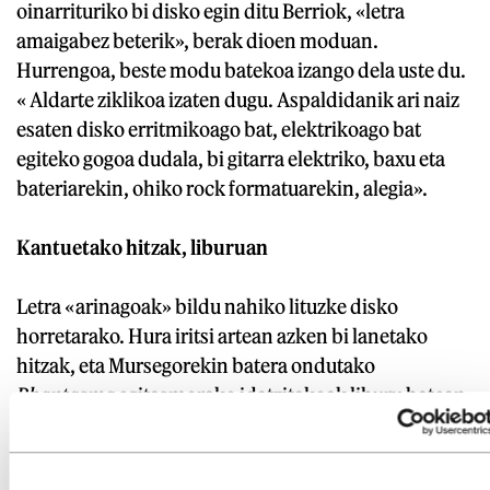
oinarrituriko bi disko egin ditu Berriok, «letra
amaigabez beterik», berak dioen moduan.
Hurrengoa, beste modu batekoa izango dela uste du.
« Aldarte ziklikoa izaten dugu. Aspaldidanik ari naiz
esaten disko erritmikoago bat, elektrikoago bat
egiteko gogoa dudala, bi gitarra elektriko, baxu eta
bateriarekin, ohiko rock formatuarekin, alegia».
Kantuetako hitzak, liburuan
Letra «arinagoak» bildu nahiko lituzke disko
horretarako. Hura iritsi artean azken bi lanetako
hitzak, eta Mursegorekin batera ondutako
Phantasma
egitasmorako idatzitakoak liburu batean
bildu ditu.
Golpes de fortuna y tiros de gracia
du
izenburutzat lan berriak eta Zaragozako Eclipsados
argitaletxearekin plazaratu du. Orotara 32 testu dira.