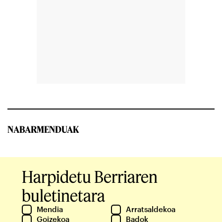
NABARMENDUAK
Harpidetu Berriaren
buletinetara
Mendia
Arratsaldekoa
Goizekoa
Badok