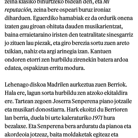
zeina klasiko bihurtzeko bidean den, eta
Mi
reputación,
zeina bere ospeari buruz ironiaz
diharduen
.
Eguerdiko hamabiak ez da ordurik onena
izaten gau giroan ohituta dauden musikarientzat,
baina erraietaraino iristen den teatralitate sinesgarriz
jo zituen lau piezak, eta giro berezia sortu zuen areto
txikian, nahiz eta argi arinegia izan. Kantuen
ondoren etorri zen hurbildu zirenekin batera ardoa
edatea, ospakizun erritu modura.
Lehenago diskoa Madrilen aurkeztua zuen Berriok.
Hala ere, lagun sorta hurbildu zen atzoko ekitaldira
ere. Tartean zegoen Joserra Senperena piano jotzaile
eta musikari donostiarra. Hark ekoitzi du Berrioren
lan berria, duela bi urte kaleraturiko
1971
hura
bezalaxe. Eta Senperena bera arduratu da pianoa eta
akordeoia jotzeaz, baita moldaketak egiteaz eta