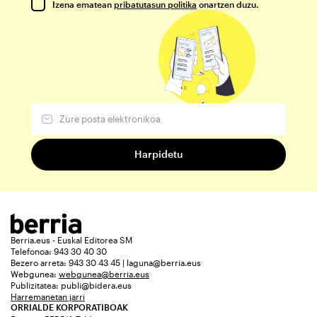
Izena ematean
pribatutasun politika
onartzen duzu.
Berria.eus - Euskal Editorea SM
Telefonoa: 943 30 40 30
Bezero arreta: 943 30 43 45 | laguna@berria.eus
Webgunea:
webgunea@berria.eus
Publizitatea:
publi@bidera.eus
Harremanetan jarri
ORRIALDE KORPORATIBOAK