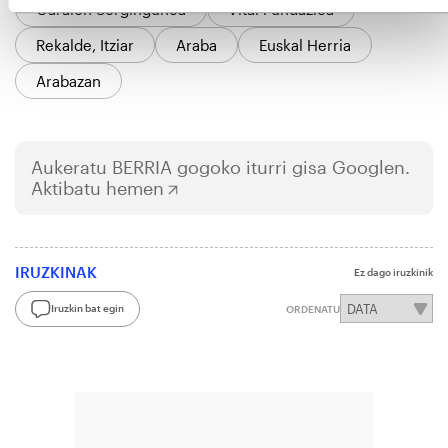
Garaion Sorgingunea
Vital Fundazioa
Rekalde, Itziar
Araba
Euskal Herria
Arabazan
Aukeratu
BERRIA
gogoko iturri gisa Googlen.
Aktibatu hemen
IRUZKINAK
Ez dago iruzkinik
Iruzkin bat egin
ORDENATU