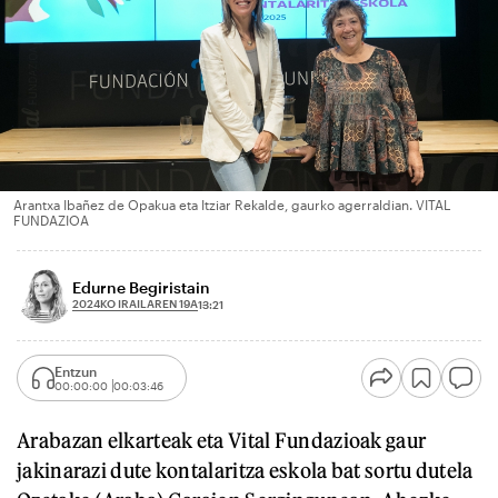
Arantxa Ibañez de Opakua eta Itziar Rekalde, gaurko agerraldian. VITAL
FUNDAZIOA
Edurne Begiristain
2024KO IRAILAREN 19A
13:21
Entzun
00:00:00
00:03:46
Arabazan elkarteak eta Vital Fundazioak gaur
jakinarazi dute kontalaritza eskola bat sortu dutela