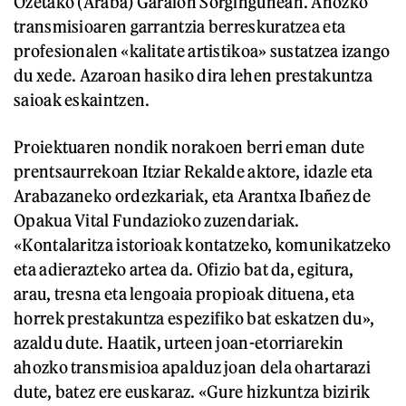
Ozetako (Araba) Garaion Sorgingunean. Ahozko
transmisioaren garrantzia berreskuratzea eta
profesionalen «kalitate artistikoa» sustatzea izango
du xede. Azaroan hasiko dira lehen prestakuntza
saioak eskaintzen.
Proiektuaren nondik norakoen berri eman dute
prentsaurrekoan Itziar Rekalde aktore, idazle eta
Arabazaneko ordezkariak, eta Arantxa Ibañez de
Opakua Vital Fundazioko zuzendariak.
«Kontalaritza istorioak kontatzeko, komunikatzeko
eta adierazteko artea da. Ofizio bat da, egitura,
arau, tresna eta lengoaia propioak dituena, eta
horrek prestakuntza espezifiko bat eskatzen du»,
azaldu dute. Haatik, urteen joan-etorriarekin
ahozko transmisioa apalduz joan dela ohartarazi
dute, batez ere euskaraz. «Gure hizkuntza bizirik