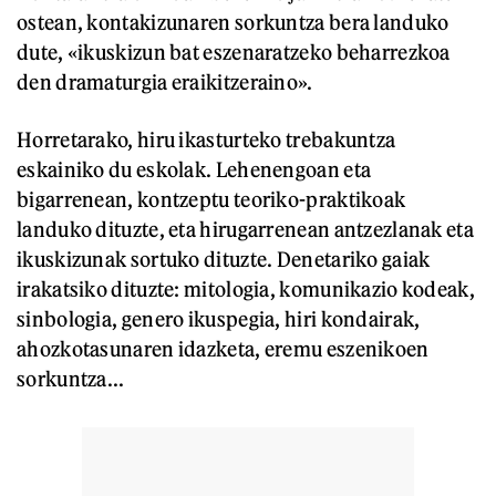
ostean, kontakizunaren sorkuntza bera landuko
dute, «ikuskizun bat eszenaratzeko beharrezkoa
den dramaturgia eraikitzeraino».
Horretarako, hiru ikasturteko trebakuntza
eskainiko du eskolak. Lehenengoan eta
bigarrenean, kontzeptu teoriko-praktikoak
landuko dituzte, eta hirugarrenean antzezlanak eta
ikuskizunak sortuko dituzte. Denetariko gaiak
irakatsiko dituzte: mitologia, komunikazio kodeak,
sinbologia, genero ikuspegia, hiri kondairak,
ahozkotasunaren idazketa, eremu eszenikoen
sorkuntza...