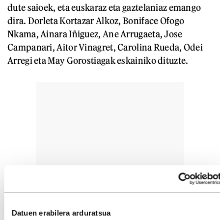
dute saioek, eta euskaraz eta gaztelaniaz emango
dira. Dorleta Kortazar Alkoz, Boniface Ofogo
Nkama, Ainara Iñiguez, Ane Arrugaeta, Jose
Campanari, Aitor Vinagret, Carolina Rueda, Odei
Arregi eta May Gorostiagak eskainiko dituzte.
Datuen erabilera arduratsua