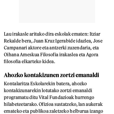
Lau irakasle arituko dira eskolak ematen: Itziar
Rekalde bera, Juan Kruz Igerabide idazlea, Jose
Campanari aktore eta antzerki zuzendaria, eta
Oihana Ameskua Filosofia irakaslea eta Agora
filosofia elkarteko kidea.
Ahozko kontakizunen zortzi emanaldi
Kontalaritza Eskolarekin batera, ahozko
kontakizunarekin lotutako zortzi emanaldi
programatu ditu Vital Fundazioak hurrengo
hilabeteetarako. Ofizioa sustatzeko, lan aukerak
emateko eta publikoa zaletzeko helburua izango