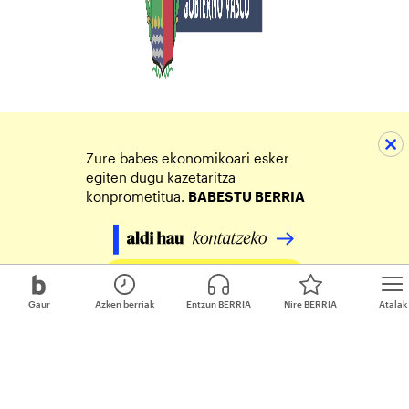
Zure babes ekonomikoari esker
egiten dugu kazetaritza
konprometitua.
BABESTU BERRIA
Egin zure ekarpena
Gaur
Azken berriak
Entzun BERRIA
Nire BERRIA
Atalak