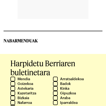
NABARMENDUAK
Harpidetu Berriaren
buletinetara
Mendia
Arratsaldekoa
Goizekoa
Badok
Astekaria
Kinka
Kazetaritza
Gipuzkoa
Bizkaia
Araba
Nafarroa
Iparraldea