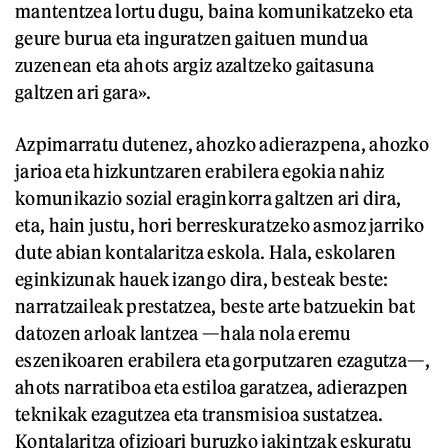
mantentzea lortu dugu, baina komunikatzeko eta
geure burua eta inguratzen gaituen mundua
zuzenean eta ahots argiz azaltzeko gaitasuna
galtzen ari gara».
Azpimarratu dutenez, ahozko adierazpena, ahozko
jarioa eta hizkuntzaren erabilera egokia nahiz
komunikazio sozial eraginkorra galtzen ari dira,
eta, hain justu, hori berreskuratzeko asmoz jarriko
dute abian kontalaritza eskola. Hala, eskolaren
eginkizunak hauek izango dira, besteak beste:
narratzaileak prestatzea, beste arte batzuekin bat
datozen arloak lantzea —hala nola eremu
eszenikoaren erabilera eta gorputzaren ezagutza—,
ahots narratiboa eta estiloa garatzea, adierazpen
teknikak ezagutzea eta transmisioa sustatzea.
Kontalaritza ofizioari buruzko jakintzak eskuratu