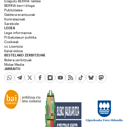
Ezagutu BERRIA Taldea
BERRIA berri bloga
Publizitatea
Galdera-erantzunak
Kontratazioak
Sarebide
LEGEA
Lege informazioa
Pribatutasun politika
Cookieak
cc Lizentzia
Kanal etikoa
BESTELAKO ZERBITZUAK
Bidera zerbitzuak
Midas Media
JARRAITU