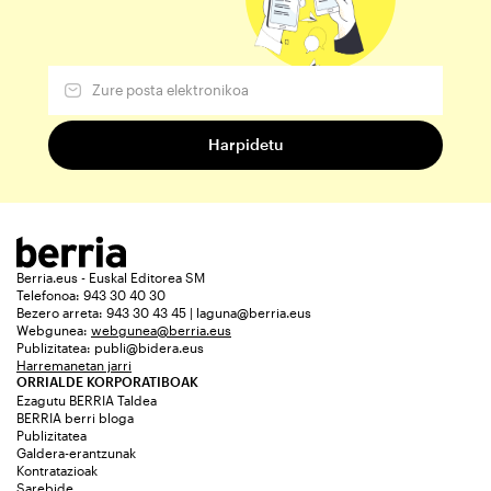
Berria.eus - Euskal Editorea SM
Telefonoa: 943 30 40 30
Bezero arreta: 943 30 43 45 | laguna@berria.eus
Webgunea:
webgunea@berria.eus
Publizitatea:
publi@bidera.eus
Harremanetan jarri
ORRIALDE KORPORATIBOAK
Ezagutu BERRIA Taldea
BERRIA berri bloga
Publizitatea
Galdera-erantzunak
Kontratazioak
Sarebide