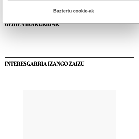
hau onartuz gero, teknologia hori erabiltzeko baimen
esplizitua ematen diguzu.
Gehiago irakurri
Baztertu cookie-ak
GEHIEN IRAKURRIAK
INTERESGARRIA IZANGO ZAIZU