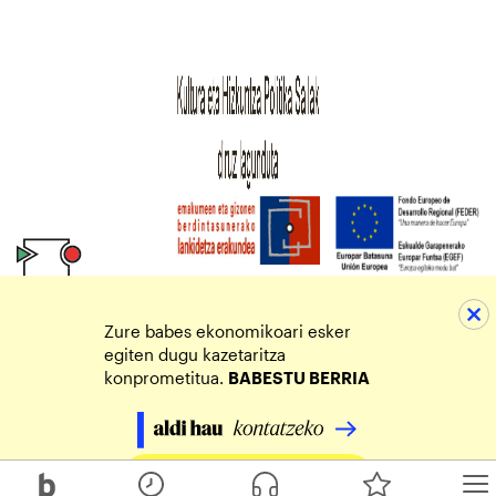
Zure babes ekonomikoari esker
egiten dugu kazetaritza
konprometitua.
BABESTU BERRIA
Egin zure ekarpena