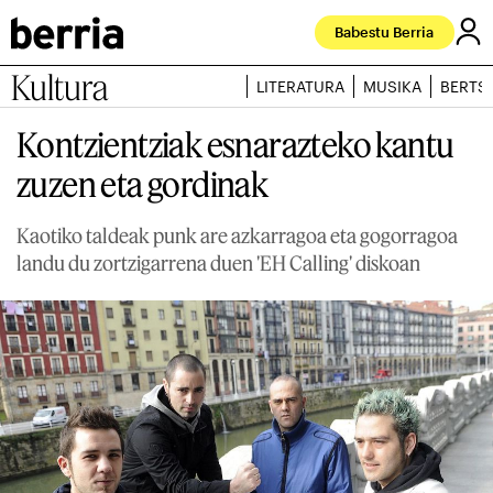
Babestu Berria
Kultura
LITERATURA
MUSIKA
BERTS
Kontzientziak esnarazteko kantu
zuzen eta gordinak
Kaotiko taldeak punk are azkarragoa eta gogorragoa
landu du zortzigarrena duen 'EH Calling' diskoan