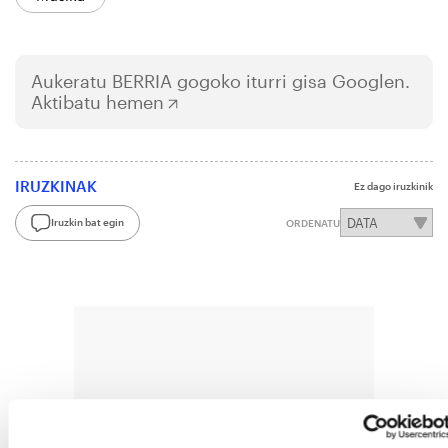
Aukeratu
BERRIA
gogoko iturri gisa Googlen.
Aktibatu hemen
IRUZKINAK
Ez dago iruzkinik
Iruzkin bat egin
ORDENATU