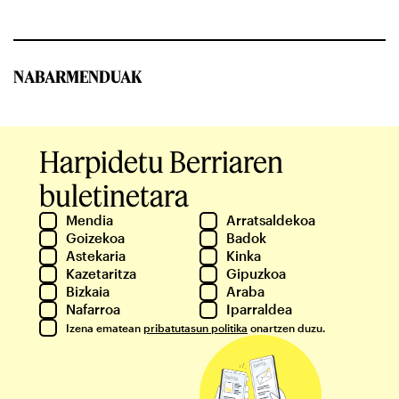
NABARMENDUAK
Harpidetu Berriaren
buletinetara
Mendia
Arratsaldekoa
Goizekoa
Badok
Astekaria
Kinka
Kazetaritza
Gipuzkoa
Bizkaia
Araba
Nafarroa
Iparraldea
Izena ematean
pribatutasun politika
onartzen duzu.