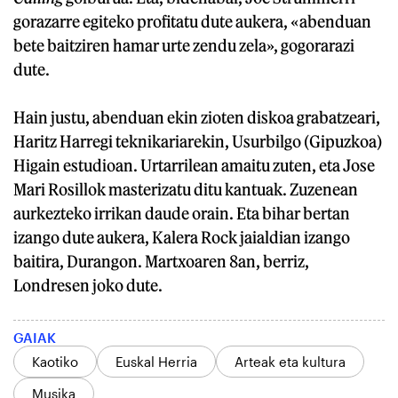
gorazarre egiteko profitatu dute aukera, «abenduan
bete baitziren hamar urte zendu zela», gogorarazi
dute.
Hain justu, abenduan ekin zioten diskoa grabatzeari,
Haritz Harregi teknikariarekin, Usurbilgo (Gipuzkoa)
Higain estudioan. Urtarrilean amaitu zuten, eta Jose
Mari Rosillok masterizatu ditu kantuak. Zuzenean
aurkezteko irrikan daude orain. Eta bihar bertan
izango dute aukera, Kalera Rock jaialdian izango
baitira, Durangon. Martxoaren 8an, berriz,
Londresen joko dute.
GAIAK
Kaotiko
Euskal Herria
Arteak eta kultura
Musika