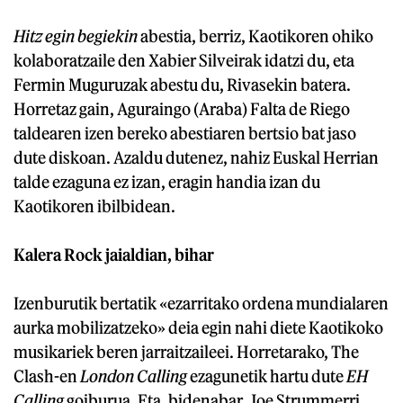
Hitz egin begiekin
abestia, berriz, Kaotikoren ohiko
kolaboratzaile den Xabier Silveirak idatzi du, eta
Fermin Muguruzak abestu du, Rivasekin batera.
Horretaz gain, Aguraingo (Araba) Falta de Riego
taldearen izen bereko abestiaren bertsio bat jaso
dute diskoan. Azaldu dutenez, nahiz Euskal Herrian
talde ezaguna ez izan, eragin handia izan du
Kaotikoren ibilbidean.
Kalera Rock jaialdian, bihar
Izenburutik bertatik «ezarritako ordena mundialaren
aurka mobilizatzeko» deia egin nahi diete Kaotikoko
musikariek beren jarraitzaileei. Horretarako, The
Clash-en
London Calling
ezagunetik hartu dute
EH
Calling
goiburua. Eta, bidenabar, Joe Strummerri