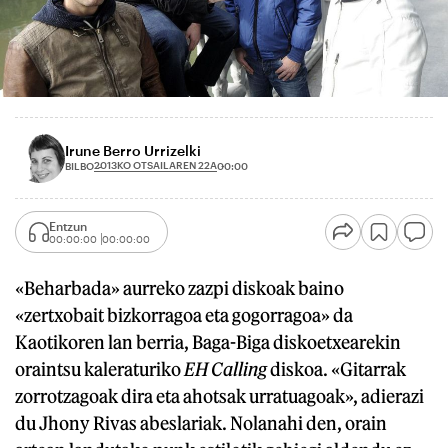
Irune Berro Urrizelki
2013KO OTSAILAREN 22A
BILBO
00:00
Entzun
00:00:00
00:00:00
«Beharbada» aurreko zazpi diskoak baino
«zertxobait bizkorragoa eta gogorragoa» da
Kaotikoren lan berria, Baga-Biga diskoetxearekin
oraintsu kaleraturiko
EH Calling
diskoa. «Gitarrak
zorrotzagoak dira eta ahotsak urratuagoak», adierazi
du Jhony Rivas abeslariak. Nolanahi den, orain