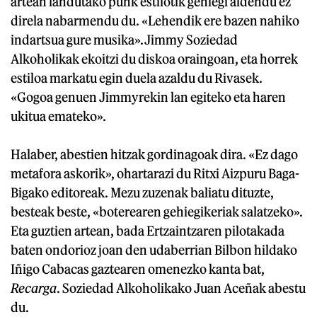
artean landutako punk estilotik gehiegi aldendu ez
direla nabarmendu du. «Lehendik ere bazen nahiko
indartsua gure musika».Jimmy Soziedad
Alkoholikak ekoitzi du diskoa oraingoan, eta horrek
estiloa markatu egin duela azaldu du Rivasek.
«Gogoa genuen Jimmyrekin lan egiteko eta haren
ukitua emateko».
Halaber, abestien hitzak gordinagoak dira. «Ez dago
metafora askorik», ohartarazi du Ritxi Aizpuru Baga-
Bigako editoreak. Mezu zuzenak baliatu dituzte,
besteak beste, «boterearen gehiegikeriak salatzeko».
Eta guztien artean, bada Ertzaintzaren pilotakada
baten ondorioz joan den udaberrian Bilbon hildako
Iñigo Cabacas gaztearen omenezko kanta bat,
Recarga
. Soziedad Alkoholikako Juan Aceñak abestu
du.