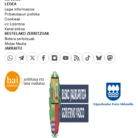
LEGEA
Lege informazioa
Pribatutasun politika
Cookieak
cc Lizentzia
Kanal etikoa
BESTELAKO ZERBITZUAK
Bidera zerbitzuak
Midas Media
JARRAITU