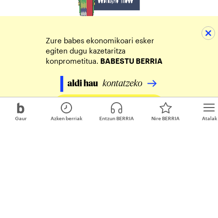
Zure babes ekonomikoari esker
egiten dugu kazetaritza
konprometitua.
BABESTU BERRIA
Egin zure ekarpena
Gaur
Azken berriak
Entzun BERRIA
Nire BERRIA
Atalak