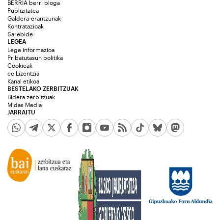
BERRIA berri bloga
Publizitatea
Galdera-erantzunak
Kontratazioak
Sarebide
LEGEA
Lege informazioa
Pribatutasun politika
Cookieak
cc Lizentzia
Kanal etikoa
BESTELAKO ZERBITZUAK
Bidera zerbitzuak
Midas Media
JARRAITU