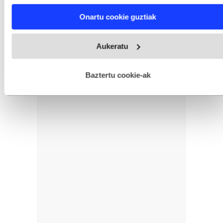
characteristics (fingerprinting)
Find out more about how your personal data is processed
Onartu cookie guztiak
and set your preferences in the
details section
.
Webgune honek cookie propioak eta hirugarrenen cookie-
Aukeratu
fitxategiak erabiltzen ditu. Zure esperientzia eta zerbitzuak
hobetzeko asmoz, cookie teknologiaz baliatzen gara. Ohar
hau onartuz gero, teknologia hori erabiltzeko baimen
esplizitua ematen diguzu.
Gehiago irakurri
Baztertu cookie-ak