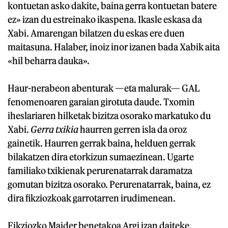
kontuetan asko dakite, baina gerra kontuetan batere
ez» izan du estreinako ikaspena. Ikasle eskasa da
Xabi. Amarengan bilatzen du eskas ere duen
maitasuna. Halaber, inoiz inor izanen bada Xabik aita
«hil beharra dauka».
Haur-nerabeon abenturak —eta malurak— GAL
fenomenoaren garaian girotuta daude. Txomin
iheslariaren hilketak bizitza osorako markatuko du
Xabi.
Gerra txikia
haurren gerren isla da oroz
gainetik. Haurren gerrak baina, helduen gerrak
bilakatzen dira etorkizun sumaezinean. Ugarte
familiako txikienak perurenatarrak daramatza
gomutan bizitza osorako. Perurenatarrak, baina, ez
dira fikziozkoak garrotarren irudimenean.
Fikziozko Maider benetakoa Argi izan daiteke.