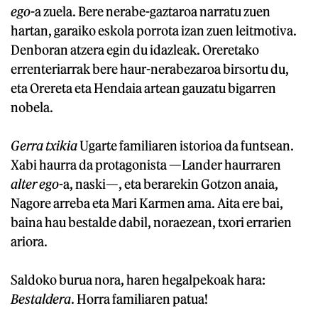
ego-
a zuela. Bere nerabe-gaztaroa narratu zuen
hartan, garaiko eskola porrota izan zuen leitmotiva.
Denboran atzera egin du idazleak. Oreretako
errenteriarrak bere haur-nerabezaroa birsortu du,
eta Orereta eta Hendaia artean gauzatu bigarren
nobela.
Gerra txikia
Ugarte familiaren istorioa da funtsean.
Xabi haurra da protagonista —Lander haurraren
alter ego
-a, naski—, eta berarekin Gotzon anaia,
Nagore arreba eta Mari Karmen ama. Aita ere bai,
baina hau bestalde dabil, noraezean, txori errarien
ariora.
Saldoko burua nora, haren hegalpekoak hara:
Bestaldera
. Horra familiaren patua!