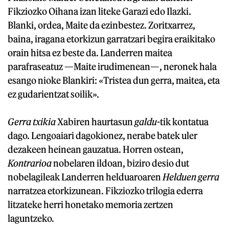
Fikziozko Oihana izan liteke Garazi edo Ilazki.
Blanki, ordea, Maite da ezinbestez. Zoritxarrez,
baina, iragana etorkizun garratzari begira eraikitako
orain hitsa ez beste da. Landerren maitea
parafraseatuz —Maite irudimenean—, neronek hala
esango nioke Blankiri: «Tristea dun gerra, maitea, eta
ez gudarientzat soilik».
Gerra txikia
Xabiren haurtasun
galdu-
tik kontatua
dago. Lengoaiari dagokionez, nerabe batek uler
dezakeen heinean gauzatua. Horren ostean,
Kontrarioa
nobelaren ildoan, biziro desio dut
nobelagileak Landerren helduaroaren
Helduen gerra
narratzea etorkizunean. Fikziozko trilogia ederra
litzateke herri honetako memoria zertzen
laguntzeko.