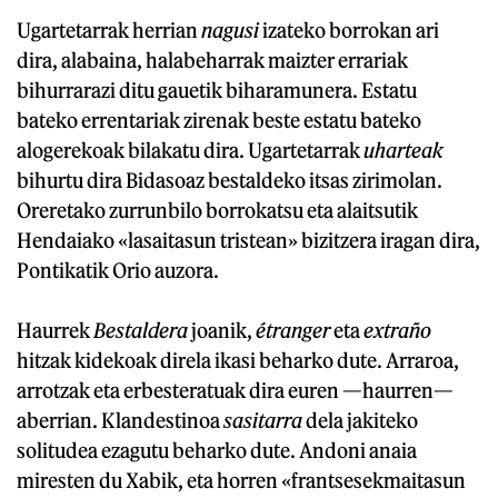
Ugartetarrak herrian
nagusi
izateko borrokan ari
dira, alabaina, halabeharrak maizter errariak
bihurrarazi ditu gauetik biharamunera. Estatu
bateko errentariak zirenak beste estatu bateko
alogerekoak bilakatu dira. Ugartetarrak
uharteak
bihurtu dira Bidasoaz bestaldeko itsas zirimolan.
Oreretako zurrunbilo borrokatsu eta alaitsutik
Hendaiako «lasaitasun tristean» bizitzera iragan dira,
Pontikatik Orio auzora.
Haurrek
Bestaldera
joanik,
étranger
eta
extraño
hitzak kidekoak direla ikasi beharko dute. Arraroa,
arrotzak eta erbesteratuak dira euren —haurren—
aberrian. Klandestinoa
sasitarra
dela jakiteko
solitudea ezagutu beharko dute. Andoni anaia
miresten du Xabik, eta horren «frantsesekmaitasun