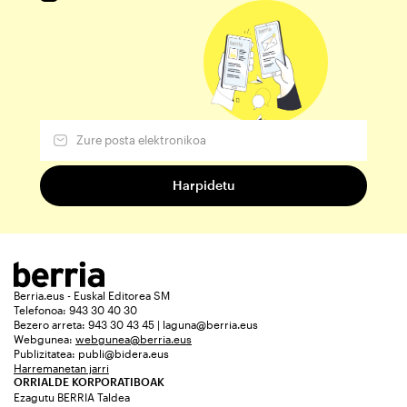
Berria.eus - Euskal Editorea SM
Telefonoa: 943 30 40 30
Bezero arreta: 943 30 43 45 | laguna@berria.eus
Webgunea:
webgunea@berria.eus
Publizitatea:
publi@bidera.eus
Harremanetan jarri
ORRIALDE KORPORATIBOAK
Ezagutu BERRIA Taldea