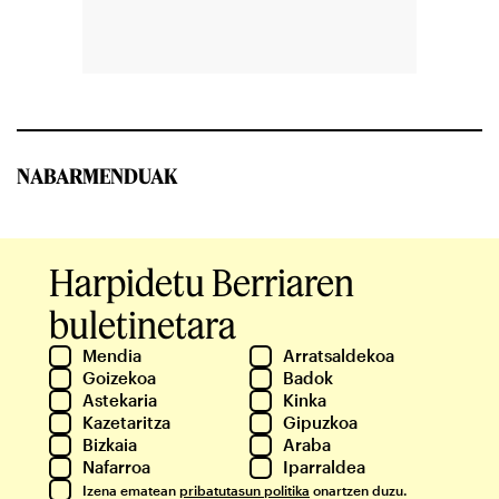
NABARMENDUAK
Harpidetu Berriaren
buletinetara
Mendia
Arratsaldekoa
Goizekoa
Badok
Astekaria
Kinka
Kazetaritza
Gipuzkoa
Bizkaia
Araba
Nafarroa
Iparraldea
Izena ematean
pribatutasun politika
onartzen duzu.