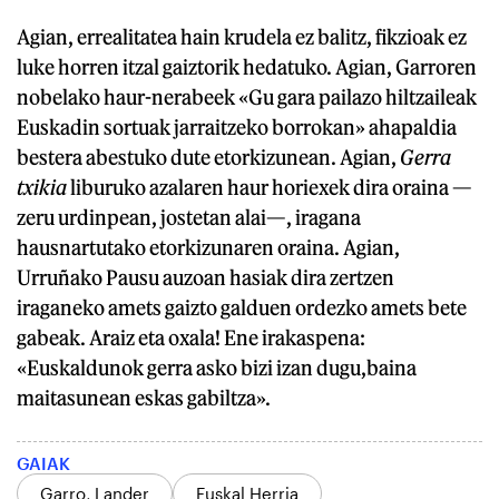
Agian, errealitatea hain krudela ez balitz, fikzioak ez
luke horren itzal gaiztorik hedatuko. Agian, Garroren
nobelako haur-nerabeek «Gu gara pailazo hiltzaileak
Euskadin sortuak jarraitzeko borrokan» ahapaldia
bestera abestuko dute etorkizunean. Agian,
Gerra
txikia
liburuko azalaren haur horiexek dira oraina —
zeru urdinpean, jostetan alai—, iragana
hausnartutako etorkizunaren oraina. Agian,
Urruñako Pausu auzoan hasiak dira zertzen
iraganeko amets gaizto galduen ordezko amets bete
gabeak. Araiz eta oxala! Ene irakaspena:
«Euskaldunok gerra asko bizi izan dugu,baina
maitasunean eskas gabiltza».
GAIAK
Garro, Lander
Euskal Herria