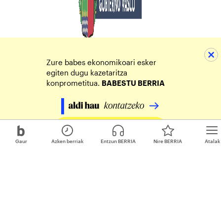
Zure babes ekonomikoari esker
egiten dugu kazetaritza
konprometitua.
BABESTU BERRIA
Egin zure ekarpena
Gaur
Azken berriak
Entzun BERRIA
Nire BERRIA
Atalak