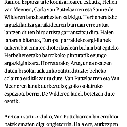
Ramon Esparza arte komisarioaren eskutik, Hellen
van Meenen, Carla van Puttelaarren eta Sanne de
Wilderen lanak aurkezten zaizkigu. Herbeheretako
argazkilaritza garaikidearen barruan erretratua
lantzen duten hiru artista garrantzitsu dira. Haien
lanaren bitartez, Europa iparraldeko argi-ilunek
aukera bat ematen diote ikusleari bidaia bat egiteko
Herbehereetako barrokoko pinturatik egungo
argazkigintzara. Horretarako, Artegunea osatzen
duten bi solairuak tinko zatitu dituzte: beheko
solairua erditik zatitu dute, Van Puttelaarren eta Van
Meeneren lanak aurkezteko; goiko solairuko
espazioa, berriz, De Wilderen lanek betetzen dute
osorik.
Aretoan sartu orduko, Van Puttelaarren lan erraldoi
batek ematen digu ongietorria. Hala ere, aurkezpen