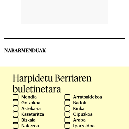
NABARMENDUAK
Harpidetu Berriaren
buletinetara
Mendia
Arratsaldekoa
Goizekoa
Badok
Astekaria
Kinka
Kazetaritza
Gipuzkoa
Bizkaia
Araba
Nafarroa
Iparraldea