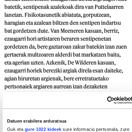
batetik, sentipenak azalekoak dira van Puttelaarren
lanetan. Fisikotasunetik abiatuta, gorputzean,
haragian eta azalean biltzen den sentipen indartsu
bat gordetzen dute. Van Meeneren kasuan, berriz,
ezaugarri hori artistaren beraren sentipenetan
gordetzen da, bere gaztaroan zakur batekin izan zuen
gertaerak multzoaren alderdi bat markatzen baitu,
eta agerian uzten. Azkenik, De Wilderen kasuan,
ezaugarri horiek bereziki argiak direla esan daiteke,
agian hiruretan argienak, bere erretratuetako
pertsonaiek argiaren aurrean izan dezaketen
muturreko sentikortasunak obra minaren sentipen
fisikoarekin biltzen baitu. Guztiak dira proposamen
benetan interesgarriak.
Datuen erabilera arduratsua
GAIAK
Guk eta
gure 1022 kideek
sure informacio pertsonala, zure