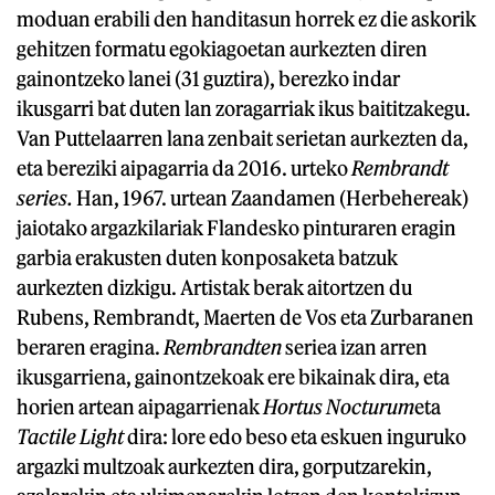
moduan erabili den handitasun horrek ez die askorik
gehitzen formatu egokiagoetan aurkezten diren
gainontzeko lanei (31 guztira), berezko indar
ikusgarri bat duten lan zoragarriak ikus baititzakegu.
Van Puttelaarren lana zenbait serietan aurkezten da,
eta bereziki aipagarria da 2016. urteko
Rembrandt
series.
Han, 1967. urtean Zaandamen (Herbehereak)
jaiotako argazkilariak Flandesko pinturaren eragin
garbia erakusten duten konposaketa batzuk
aurkezten dizkigu. Artistak berak aitortzen du
Rubens, Rembrandt, Maerten de Vos eta Zurbaranen
beraren eragina.
Rembrandten
seriea izan arren
ikusgarriena, gainontzekoak ere bikainak dira, eta
horien artean aipagarrienak
Hortus Nocturum
eta
Tactile Light
dira: lore edo beso eta eskuen inguruko
argazki multzoak aurkezten dira, gorputzarekin,