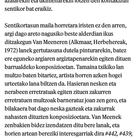
azalarekin eta ukimenarekin lotzen den kontakizun
sentikor bat eraikiz.
Sentikortasun maila horretara iristen ez den arren,
argi dago areto nagusiko beste alderdian ikus
ditzakegun Van Meeneren (Alkmaar, Herbehereak,
1972) lanek gertutasuna dutela pinturarekin, batez
ere eguneko argiaren argiztapenarekin egiten dituen
barrualdeko konposizioetan. Tamaina txikiko lan
multzo baten bitartez, artista horren azken hogei
urteetako lana biltzen da. Hasieran nesken eta
nerabeen erretratuak egiten zituen zakurren
erretratuen multzoak barneratuz joan zen gero, eta
bilakaera bat dago neska gazteak eta zakurrak
nahasten dituzten konposizioetara. Van Meenek
zenbakien bidez izendatzen ditu bere lanak, eta
horien artean bereziki interesgarriak dira
#442, #439,