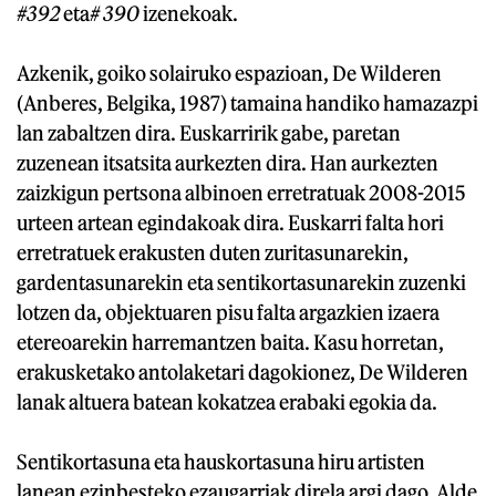
#392
eta
# 390
izenekoak.
Azkenik, goiko solairuko espazioan, De Wilderen
(Anberes, Belgika, 1987) tamaina handiko hamazazpi
lan zabaltzen dira. Euskarririk gabe, paretan
zuzenean itsatsita aurkezten dira. Han aurkezten
zaizkigun pertsona albinoen erretratuak 2008-2015
urteen artean egindakoak dira. Euskarri falta hori
erretratuek erakusten duten zuritasunarekin,
gardentasunarekin eta sentikortasunarekin zuzenki
lotzen da, objektuaren pisu falta argazkien izaera
etereoarekin harremantzen baita. Kasu horretan,
erakusketako antolaketari dagokionez, De Wilderen
lanak altuera batean kokatzea erabaki egokia da.
Sentikortasuna eta hauskortasuna hiru artisten
lanean ezinbesteko ezaugarriak direla argi dago. Alde