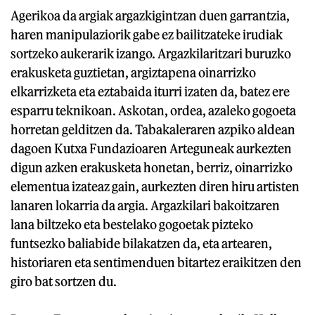
Agerikoa da argiak argazkigintzan duen garrantzia,
haren manipulaziorik gabe ez bailitzateke irudiak
sortzeko aukerarik izango. Argazkilaritzari buruzko
erakusketa guztietan, argiztapena oinarrizko
elkarrizketa eta eztabaida iturri izaten da, batez ere
esparru teknikoan. Askotan, ordea, azaleko gogoeta
horretan gelditzen da. Tabakaleraren azpiko aldean
dagoen Kutxa Fundazioaren Arteguneak aurkezten
digun azken erakusketa honetan, berriz, oinarrizko
elementua izateaz gain, aurkezten diren hiru artisten
lanaren lokarria da argia. Argazkilari bakoitzaren
lana biltzeko eta bestelako gogoetak pizteko
funtsezko baliabide bilakatzen da, eta artearen,
historiaren eta sentimenduen bitartez eraikitzen den
giro bat sortzen du.