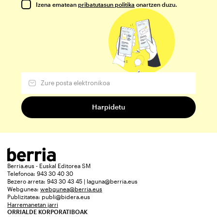
Izena ematean
pribatutasun politika
onartzen duzu.
Berria.eus - Euskal Editorea SM
Telefonoa: 943 30 40 30
Bezero arreta: 943 30 43 45 | laguna@berria.eus
Webgunea:
webgunea@berria.eus
Publizitatea:
publi@bidera.eus
Harremanetan jarri
ORRIALDE KORPORATIBOAK