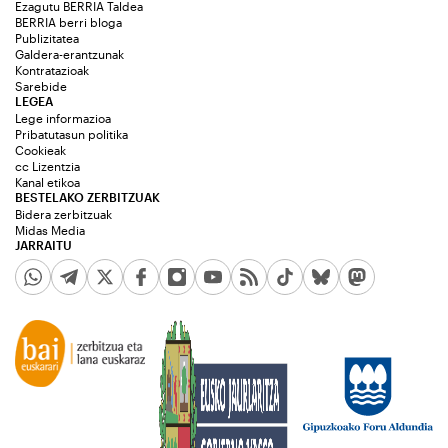
Ezagutu BERRIA Taldea
BERRIA berri bloga
Publizitatea
Galdera-erantzunak
Kontratazioak
Sarebide
LEGEA
Lege informazioa
Pribatutasun politika
Cookieak
cc Lizentzia
Kanal etikoa
BESTELAKO ZERBITZUAK
Bidera zerbitzuak
Midas Media
JARRAITU