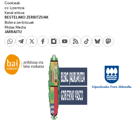
Cookieak
cc Lizentzia
Kanal etikoa
BESTELAKO ZERBITZUAK
Bidera zerbitzuak
Midas Media
JARRAITU