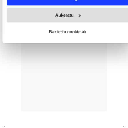
and set your preferences in the
details section
.
Webgune honek cookie propioak eta hirugarrenen cookie-
Aukeratu
fitxategiak erabiltzen ditu. Zure esperientzia eta zerbitzuak
hobetzeko asmoz, cookie teknologiaz baliatzen gara. Ohar
hau onartuz gero, teknologia hori erabiltzeko baimen
esplizitua ematen diguzu.
Gehiago irakurri
Baztertu cookie-ak