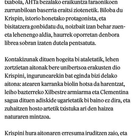
txabola, AHTa bezalako eraikuntza faraonikoen
zurrunbiloan baserria eraitsi ziotenetik. Biloba du
Krispin, istorio honetako protagonista, eta
bisitatzera gonbidatu du, noizbait izan behar zuen-
eta lehenengo aldia, haurrek oporretan denbora
librea sobran izaten dutela pentsatuta.
Kontakizunak dituen hogeita bi ataletatik, lehen
zortzietan aitonak bere unibertsoa erakusten dio
Krispini, ingurunearekin bat eginda bizi delako
aitona: atearen karranka biolin hotsa da harentzat,
leiho bazterreko Xilbestre armiarma eta Clementina
sagua dituen adiskide ugarietatik bi baino ez dira, eta
zuhaitzen hosto artetik txistuka ari den haizea
naturaren mintzoa.
Krispini hura aitonaren erresuma iruditzen zaio, eta