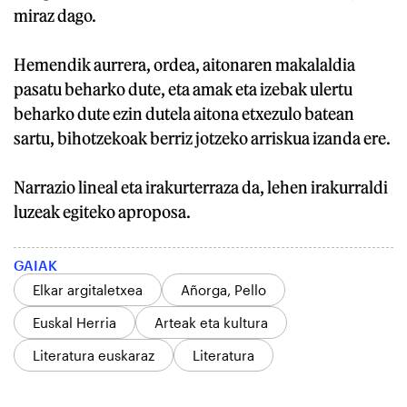
miraz dago.
Hemendik aurrera, ordea, aitonaren makalaldia
pasatu beharko dute, eta amak eta izebak ulertu
beharko dute ezin dutela aitona etxezulo batean
sartu, bihotzekoak berriz jotzeko arriskua izanda ere.
Narrazio lineal eta irakurterraza da, lehen irakurraldi
luzeak egiteko aproposa.
GAIAK
Elkar argitaletxea
Añorga, Pello
Euskal Herria
Arteak eta kultura
Literatura euskaraz
Literatura