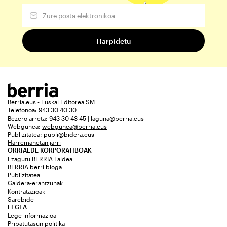
Berria.eus - Euskal Editorea SM
Telefonoa: 943 30 40 30
Bezero arreta: 943 30 43 45 | laguna@berria.eus
Webgunea:
webgunea@berria.eus
Publizitatea:
publi@bidera.eus
Harremanetan jarri
ORRIALDE KORPORATIBOAK
Ezagutu BERRIA Taldea
BERRIA berri bloga
Publizitatea
Galdera-erantzunak
Kontratazioak
Sarebide
LEGEA
Lege informazioa
Pribatutasun politika