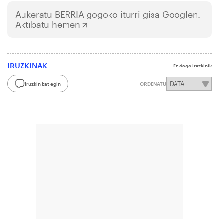
Aukeratu
BERRIA
gogoko iturri gisa Googlen.
Aktibatu hemen
IRUZKINAK
Ez dago iruzkinik
Iruzkin bat egin
ORDENATU