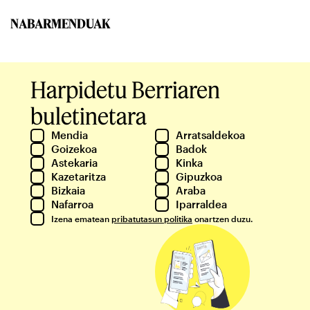
NABARMENDUAK
Harpidetu Berriaren
buletinetara
Mendia
Arratsaldekoa
Goizekoa
Badok
Astekaria
Kinka
Kazetaritza
Gipuzkoa
Bizkaia
Araba
Nafarroa
Iparraldea
Izena ematean
pribatutasun politika
onartzen duzu.