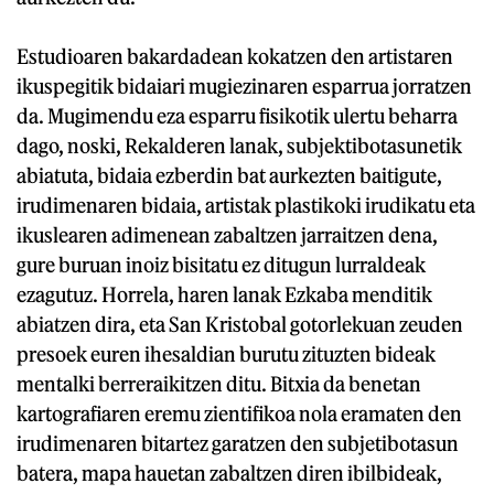
Estudioaren bakardadean kokatzen den artistaren
ikuspegitik bidaiari mugiezinaren esparrua jorratzen
da. Mugimendu eza esparru fisikotik ulertu beharra
dago, noski, Rekalderen lanak, subjektibotasunetik
abiatuta, bidaia ezberdin bat aurkezten baitigute,
irudimenaren bidaia, artistak plastikoki irudikatu eta
ikuslearen adimenean zabaltzen jarraitzen dena,
gure buruan inoiz bisitatu ez ditugun lurraldeak
ezagutuz. Horrela, haren lanak Ezkaba menditik
abiatzen dira, eta San Kristobal gotorlekuan zeuden
presoek euren ihesaldian burutu zituzten bideak
mentalki berreraikitzen ditu. Bitxia da benetan
kartografiaren eremu zientifikoa nola eramaten den
irudimenaren bitartez garatzen den subjetibotasun
batera, mapa hauetan zabaltzen diren ibilbideak,