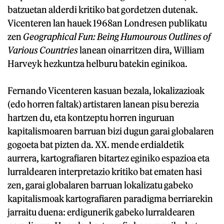
batzuetan alderdi kritiko bat gordetzen dutenak.
Vicenteren lan hauek 1968an Londresen publikatu
zen
Geographical Fun: Being Humourous Outlines of
Various Countries
lanean oinarritzen dira, William
Harveyk hezkuntza helburu batekin eginikoa.
Fernando Vicenteren kasuan bezala, lokalizazioak
(edo horren faltak) artistaren lanean pisu berezia
hartzen du, eta kontzeptu horren inguruan
kapitalismoaren barruan bizi dugun garai globalaren
gogoeta bat pizten da. XX. mende erdialdetik
aurrera, kartografiaren bitartez eginiko espazioa eta
lurraldearen interpretazio kritiko bat ematen hasi
zen, garai globalaren barruan lokalizatu gabeko
kapitalismoak kartografiaren paradigma berriarekin
jarraitu duena: erdigunerik gabeko lurraldearen