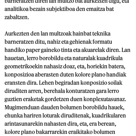
barneratzen diren lan multzo bat aurkezten digu, eta
analitikoa bezain subjektiboa den emaitza bat
zabaltzen.
Aurkezten den lan multzoak hainbat teknika
barneratzen ditu, nahiz eta gehienak formatu
handiko paper gaineko tinta eta akuarelak diren. Lan
hauetan, lerro borobildu eta naturalak kuadrikula
geometrikoekin nahasiz doaz, eta, horiekin batera,
konposizioa aberasten duten kolore plano handiak
eransten dira. Lehen begiradan konposizio soilak
diruditen arren, berehala konturatzen gara lerro
guztien eraketak gordetzen duen konplexutasunaz.
Mugimenduan dauden bolumen borobildu hauek,
ehunka hariren loturak diruditenak, kuadrikularen
arintasunarekin nahasten dira, eta, era berean,
kolore plano bakarrarekin eraikitako bolumen