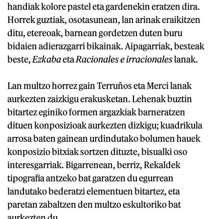
handiak kolore pastel eta gardenekin eratzen dira.
Horrek guztiak, osotasunean, lan arinak eraikitzen
ditu, etereoak, barnean gordetzen duten buru
bidaien adierazgarri bikainak. Aipagarriak, besteak
beste,
Ezkaba
eta
Racionales e irracionales
lanak.
Lan multzo horrez gain Terruños eta Merci lanak
aurkezten zaizkigu erakusketan. Lehenak buztin
bitartez eginiko formen argazkiak barneratzen
dituen konposizioak aurkezten dizkigu; kuadrikula
arrosa baten gainean urdindutako bolumen hauek
konposizio bitxiak sortzen dituzte, bisualki oso
interesgarriak. Bigarrenean, berriz, Rekaldek
tipografia antzeko bat garatzen du egurrean
landutako bederatzi elementuen bitartez, eta
paretan zabaltzen den multzo eskultoriko bat
aurkezten du.