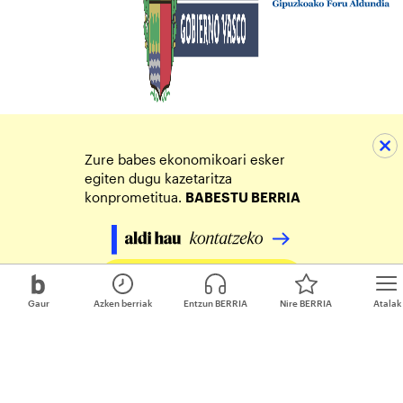
Zure babes ekonomikoari esker
egiten dugu kazetaritza
konprometitua.
BABESTU BERRIA
Egin zure ekarpena
Gaur
Azken berriak
Entzun BERRIA
Nire BERRIA
Atalak