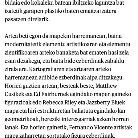
bidaia edo kokaleku batean ibiltzeko laguntza bat
izatetik garapen plastiko baten emaitza izatera
pasatzen direlarik.
Artea beti egon da mapekin harremanean, baina
modernitatetik elementu artistikoaren eta elementu
zientifikoaren arteko banaketa bat ematen hasi zela
esan dezakegu, eta baita bide ezberdinak zabaldu
zirela ere. Kartografiaren eta artearen arteko
harremanean adibide ezberdinak aipa ditzakegu.
Horien guztien artean, besteak beste, Matthew
Cusikek eta Ed Fairburnek egindako mapen gaineko
figurazioak edo Rebecca Riley eta Jazzberry Bluek
mapa eta hiri estrukturetan baliatuta egindako lan
geometrikoak, bereziki interesgarriak azken horren
lanak. Eta horien gainetik, Fernando Vicente artistak
mapa zaharretan sortutako figura ezberdinak,