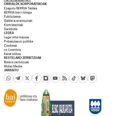
ORRIALDE KORPORATIBOAK
Ezagutu BERRIA Taldea
BERRIA berri bloga
Publizitatea
Galdera-erantzunak
Kontratazioak
Sarebide
LEGEA
Lege informazioa
Pribatutasun politika
Cookieak
cc Lizentzia
Kanal etikoa
BESTELAKO ZERBITZUAK
Bidera zerbitzuak
Midas Media
JARRAITU