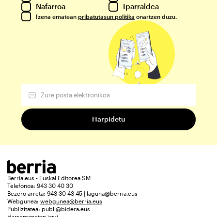
Nafarroa
Iparraldea
Izena ematean
pribatutasun politika
onartzen duzu.
Berria.eus - Euskal Editorea SM
Telefonoa: 943 30 40 30
Bezero arreta: 943 30 43 45 | laguna@berria.eus
Webgunea:
webgunea@berria.eus
Publizitatea:
publi@bidera.eus
Harremanetan jarri