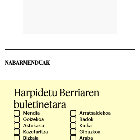
NABARMENDUAK
Harpidetu Berriaren
buletinetara
Mendia
Arratsaldekoa
Goizekoa
Badok
Astekaria
Kinka
Kazetaritza
Gipuzkoa
Bizkaia
Araba