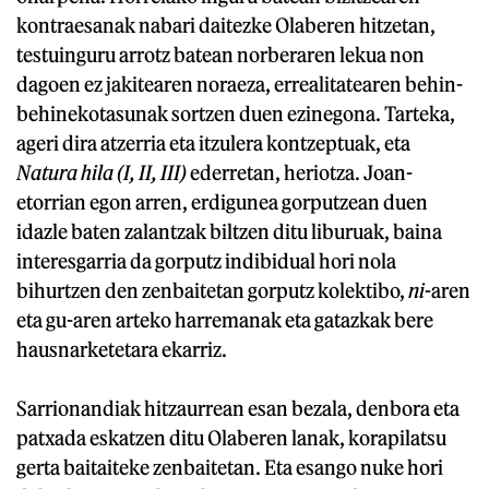
kontraesanak nabari daitezke Olaberen hitzetan,
testuinguru arrotz batean norberaren lekua non
dagoen ez jakitearen noraeza, errealitatearen behin-
behinekotasunak sortzen duen ezinegona. Tarteka,
ageri dira atzerria eta itzulera kontzeptuak, eta
Natura hila (I, II, III)
ederretan, heriotza. Joan-
etorrian egon arren, erdigunea gorputzean duen
idazle baten zalantzak biltzen ditu liburuak, baina
interesgarria da gorputz indibidual hori nola
bihurtzen den zenbaitetan gorputz kolektibo,
ni
-aren
eta gu-aren arteko harremanak eta gatazkak bere
hausnarketetara ekarriz.
Sarrionandiak hitzaurrean esan bezala, denbora eta
patxada eskatzen ditu Olaberen lanak, korapilatsu
gerta baitaiteke zenbaitetan. Eta esango nuke hori