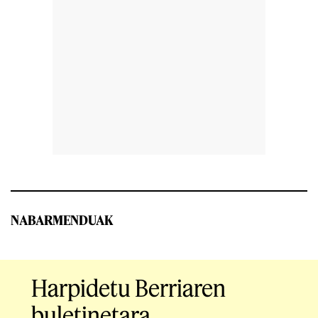
NABARMENDUAK
Harpidetu Berriaren
buletinetara