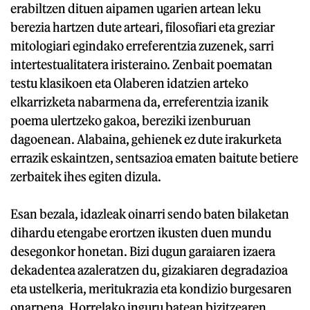
erabiltzen dituen aipamen ugarien artean leku
berezia hartzen dute arteari, filosofiari eta greziar
mitologiari egindako erreferentzia zuzenek, sarri
intertestualitatera iristeraino. Zenbait poematan
testu klasikoen eta Olaberen idatzien arteko
elkarrizketa nabarmena da, erreferentzia izanik
poema ulertzeko gakoa, bereziki izenburuan
dagoenean. Alabaina, gehienek ez dute irakurketa
errazik eskaintzen, sentsazioa ematen baitute betiere
zerbaitek ihes egiten dizula.
Esan bezala, idazleak oinarri sendo baten bilaketan
dihardu etengabe erortzen ikusten duen mundu
desegonkor honetan. Bizi dugun garaiaren izaera
dekadentea azaleratzen du, gizakiaren degradazioa
eta ustelkeria, meritukrazia eta kondizio burgesaren
onarpena. Horrelako inguru batean bizitzearen