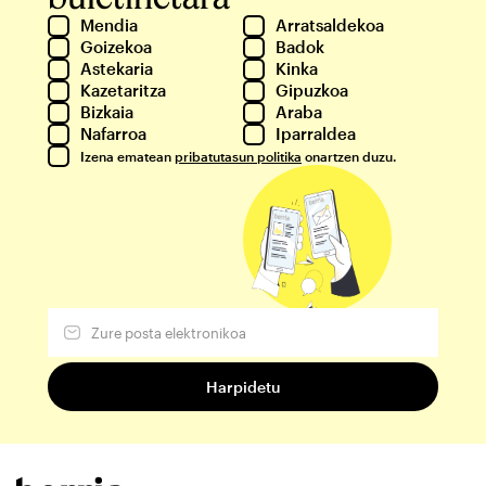
Mendia
Arratsaldekoa
Goizekoa
Badok
Astekaria
Kinka
Kazetaritza
Gipuzkoa
Bizkaia
Araba
Nafarroa
Iparraldea
Izena ematean
pribatutasun politika
onartzen duzu.