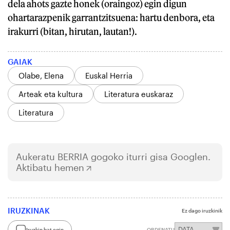
dela ahots gazte honek (oraingoz) egin digun
ohartarazpenik garrantzitsuena: hartu denbora, eta
irakurri (bitan, hirutan, lautan!).
GAIAK
Olabe, Elena
Euskal Herria
Arteak eta kultura
Literatura euskaraz
Literatura
Aukeratu
BERRIA
gogoko iturri gisa Googlen.
Aktibatu hemen
IRUZKINAK
Ez dago iruzkinik
Iruzkin bat egin
ORDENATU