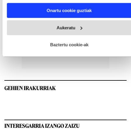
characteristics (fingerprinting)
Find out more about how your personal data is processed
Onartu cookie guztiak
and set your preferences in the
details section
.
Webgune honek cookie propioak eta hirugarrenen cookie-
Aukeratu
fitxategiak erabiltzen ditu. Zure esperientzia eta zerbitzuak
hobetzeko asmoz, cookie teknologiaz baliatzen gara. Ohar
hau onartuz gero, teknologia hori erabiltzeko baimen
esplizitua ematen diguzu.
Gehiago irakurri
Baztertu cookie-ak
GEHIEN IRAKURRIAK
INTERESGARRIA IZANGO ZAIZU