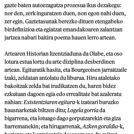
gazte baten autoezagutza prozesua ikus dezakegu:
nor den, zerk inguratzen duen, non egon nahi duen,
zer egin. Gaztetasunak berezko dituen etengabeko
birdefinizioa eta egiatzat emandakoaren zalantzan
jartzea nabari baitira poema hauen lerro artean.
Artearen Historian lizentziaduna da Olabe, eta oso
lotura estua lortu du arte diziplina desberdinen
artean. Egituratik hasita, eta Bourgeoisen jarraitzaile
izaki, zeldatan antolatu du liburua. Hiru ataletako
bakoitzak zelda bat irudikatzen du, haren bidez
ezkutuan dagoen egia edo errealitate bat azaleratu
nahian:
Existentziaren egitura
-k izateari buruzko
hausnarketak biltzen ditu;
Logela gorria
da
bigarrena, eta lotuago dago gorputzarekin eta giza
harremanekin; eta hirugarrenak,
Azken goraldia
-k,