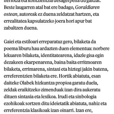
heriotza eta kontzientzia desagerpena du gaitzat.
Beste laugarren atal bat ere badago,
Goraldiaren
ostean
, autoreak ez duena zeldatzat hartzen, eta
errealitatea kapsulatzeko joera hori apur bat
zabaltzen duena.
Gaiei eta estiloari erreparatuz gero, bilaketa da
poema liburu hau ardazten duen elementua: norbere
lekuaren bilaketa, identitatearena, idazle gisa egin
dezakeen ekarpenarena, baina baita erritmoaren
bilaketa, errimarena, sintaxi eta hiztegi jakin batena,
erreferentzien bilaketa ere. Hortik abiatuta, esan
daiteke Olabek hizkuntza propioa garatu duela,
zeldak eraikitzeko zimenduak izan dira aukeratu
dituen sintaxia eta lexikoa. Irudi eta sinbologia
ezohikoak sortzen ditu ideietatik abiatuta, nahiz eta
erreferentzia klasikoak izan oinarri. Izan ere,