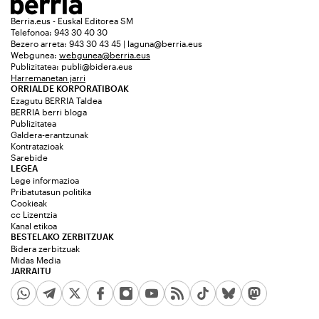
Berria.eus - Euskal Editorea SM
Telefonoa: 943 30 40 30
Bezero arreta: 943 30 43 45 | laguna@berria.eus
Webgunea:
webgunea@berria.eus
Publizitatea:
publi@bidera.eus
Harremanetan jarri
ORRIALDE KORPORATIBOAK
Ezagutu BERRIA Taldea
BERRIA berri bloga
Publizitatea
Galdera-erantzunak
Kontratazioak
Sarebide
LEGEA
Lege informazioa
Pribatutasun politika
Cookieak
cc Lizentzia
Kanal etikoa
BESTELAKO ZERBITZUAK
Bidera zerbitzuak
Midas Media
JARRAITU