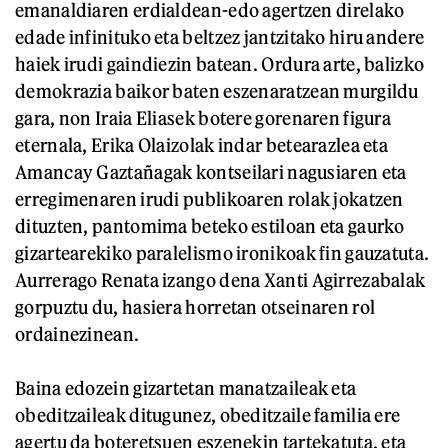
emanaldiaren erdialdean-edo agertzen direlako
edade infinituko eta beltzez jantzitako hiru andere
haiek irudi gaindiezin batean. Ordura arte, balizko
demokrazia baikor baten eszenaratzean murgildu
gara, non Iraia Eliasek botere gorenaren figura
eternala, Erika Olaizolak indar betearazlea eta
Amancay Gaztañagak kontseilari nagusiaren eta
erregimenaren irudi publikoaren rolak jokatzen
dituzten, pantomima beteko estiloan eta gaurko
gizartearekiko paralelismo ironikoak fin gauzatuta.
Aurrerago Renata izango dena Xanti Agirrezabalak
gorpuztu du, hasiera horretan otseinaren rol
ordainezinean.
Baina edozein gizartetan manatzaileak eta
obeditzaileak ditugunez, obeditzaile familia ere
agertu da boteretsuen eszenekin tartekatuta, eta