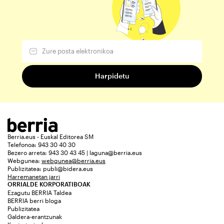
Berria.eus - Euskal Editorea SM
Telefonoa: 943 30 40 30
Bezero arreta: 943 30 43 45 | laguna@berria.eus
Webgunea:
webgunea@berria.eus
Publizitatea:
publi@bidera.eus
Harremanetan jarri
ORRIALDE KORPORATIBOAK
Ezagutu BERRIA Taldea
BERRIA berri bloga
Publizitatea
Galdera-erantzunak