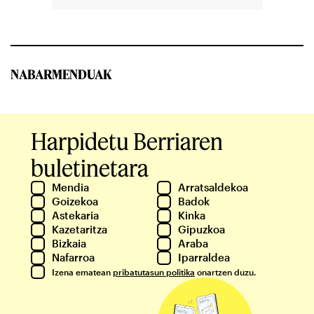
NABARMENDUAK
Harpidetu Berriaren
buletinetara
Mendia
Arratsaldekoa
Goizekoa
Badok
Astekaria
Kinka
Kazetaritza
Gipuzkoa
Bizkaia
Araba
Nafarroa
Iparraldea
Izena ematean
pribatutasun politika
onartzen duzu.