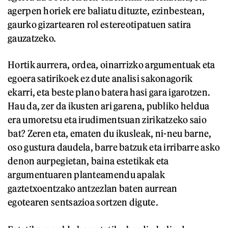
agerpen horiek ere baliatu dituzte, ezinbestean,
gaurko gizartearen rol estereotipatuen satira
gauzatzeko.
Hortik aurrera, ordea, oinarrizko argumentuak eta
egoera satirikoek ez dute analisi sakonagorik
ekarri, eta beste plano batera hasi gara igarotzen.
Hau da, zer da ikusten ari garena, publiko heldua
era umoretsu eta irudimentsuan zirikatzeko saio
bat? Zeren eta, ematen du ikusleak, ni-neu barne,
oso gustura daudela, barre batzuk eta irribarre asko
denon aurpegietan, baina estetikak eta
argumentuaren planteamendu apalak
gaztetxoentzako antzezlan baten aurrean
egotearen sentsazioa sortzen digute.