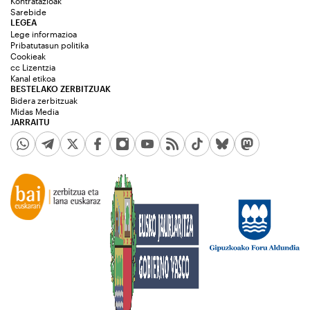
Kontratazioak
Sarebide
LEGEA
Lege informazioa
Pribatutasun politika
Cookieak
cc Lizentzia
Kanal etikoa
BESTELAKO ZERBITZUAK
Bidera zerbitzuak
Midas Media
JARRAITU