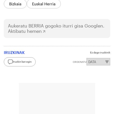
Bizkaia
Euskal Herria
Aukeratu
BERRIA
gogoko iturri gisa Googlen.
Aktibatu hemen
IRUZKINAK
Ez dago iruzkinik
Iruzkin bat egin
ORDENATU