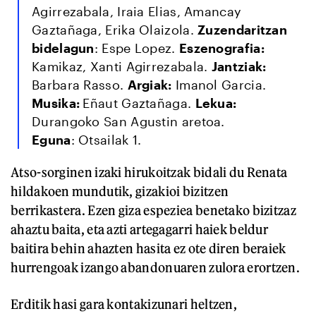
Agirrezabala, Iraia Elias, Amancay
Gaztañaga, Erika Olaizola.
Zuzendaritzan
bidelagun
: Espe Lopez.
Eszenografia:
Kamikaz, Xanti Agirrezabala.
Jantziak:
Barbara Rasso.
Argiak:
Imanol Garcia.
Musika:
Eñaut Gaztañaga.
Lekua:
Durangoko San Agustin aretoa.
Eguna
: Otsailak 1.
Atso-sorginen izaki hirukoitzak bidali du Renata
hildakoen mundutik, gizakioi bizitzen
berrikastera. Ezen giza espeziea benetako bizitzaz
ahaztu baita, eta azti artegagarri haiek beldur
baitira behin ahazten hasita ez ote diren beraiek
hurrengoak izango abandonuaren zulora erortzen.
Erditik hasi gara kontakizunari heltzen,