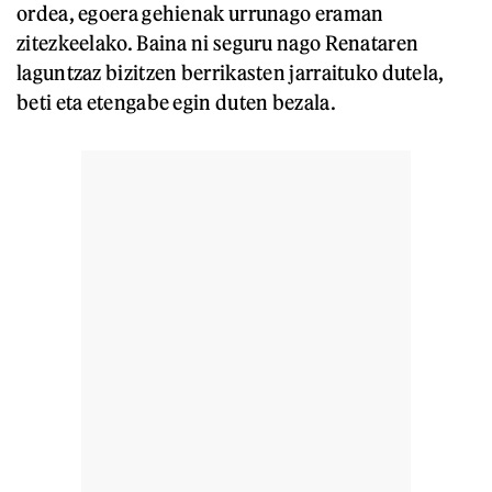
ordea, egoera gehienak urrunago eraman
zitezkeelako. Baina ni seguru nago Renataren
laguntzaz bizitzen berrikasten jarraituko dutela,
beti eta etengabe egin duten bezala.