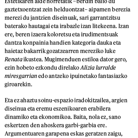
Estetikaren alde horretatik –berdin balio du
gaztetxoentzat zein helduontzat– aipamen berezia
merezi du jantzien diseinuak, sari garrantzitsu
baterako hautagai eta irabazle izan litekeena. Izan
ere, beren izaera koloretsu eta irudimentsuak
dantza konpainia handien kategoria dauka eta
haietaz bakarrik gozatzearren mereziko luke
Renata
ikustea. Mugimenduen estiloa dator gero,
ezin hobeto ezkondu direlako
Alizia lurralde
miresgarrian
edo antzeko ipuinetako fantasiazko
giroarekin.
Eta ez ahaztu soinu-espazio iradokitzailea, argien
diseinua eta eremu eszenikoaren erabilera
dinamiko eta ekonomikoa. Baita, nola ez, sano
eskertzen den ahoskera garbi-garbia ere.
Argumentuaren garapena eskas geratzen zaigu,