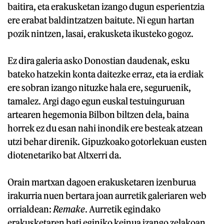
baitira, eta erakusketan izango dugun esperientzia
ere erabat baldintzatzen baitute. Ni egun hartan
pozik nintzen, lasai, erakusketa ikusteko gogoz.
Ez dira galeria asko Donostian daudenak, esku
bateko hatzekin konta daitezke erraz, eta ia erdiak
ere sobran izango nituzke hala ere, seguruenik,
tamalez. Argi dago egun euskal testuinguruan
artearen hegemonia Bilbon biltzen dela, baina
horrek ez du esan nahi inondik ere besteak atzean
utzi behar direnik. Gipuzkoako gotorlekuan eusten
diotenetariko bat Altxerri da.
Orain martxan dagoen erakusketaren izenburua
irakurria nuen bertara joan aurretik galeriaren web
orrialdean:
Remake
. Aurretik egindako
erakusketaren bati eginiko keinua izango zelakoan