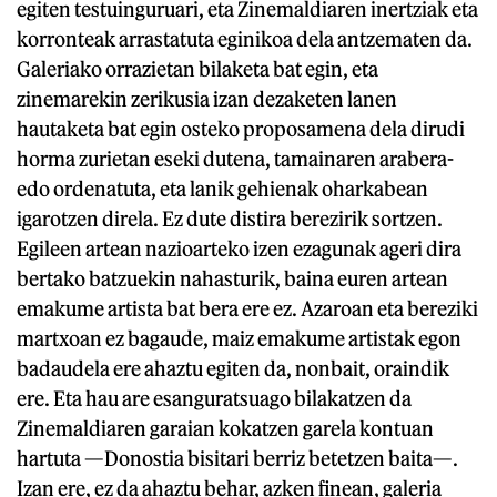
egiten testuinguruari, eta Zinemaldiaren inertziak eta
korronteak arrastatuta eginikoa dela antzematen da.
Galeriako orrazietan bilaketa bat egin, eta
zinemarekin zerikusia izan dezaketen lanen
hautaketa bat egin osteko proposamena dela dirudi
horma zurietan eseki dutena, tamainaren arabera-
edo ordenatuta, eta lanik gehienak oharkabean
igarotzen direla. Ez dute distira berezirik sortzen.
Egileen artean nazioarteko izen ezagunak ageri dira
bertako batzuekin nahasturik, baina euren artean
emakume artista bat bera ere ez. Azaroan eta bereziki
martxoan ez bagaude, maiz emakume artistak egon
badaudela ere ahaztu egiten da, nonbait, oraindik
ere. Eta hau are esanguratsuago bilakatzen da
Zinemaldiaren garaian kokatzen garela kontuan
hartuta —Donostia bisitari berriz betetzen baita—.
Izan ere, ez da ahaztu behar, azken finean, galeria