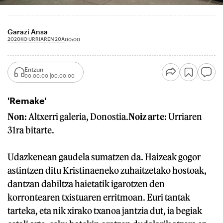
Garazi Ansa
2020KO URRIAREN 20A
00:00
Entzun
00:00:00
00:00:00
'Remake'
Non:
Altxerri galeria, Donostia.
Noiz arte:
Urriaren
31ra bitarte.
Udazkenean gaudela sumatzen da. Haizeak gogor
astintzen ditu Kristinaeneko zuhaitzetako hostoak,
dantzan dabiltza haietatik igarotzen den
korrontearen txistuaren erritmoan. Euri tantak
tarteka, eta nik xirako txanoa jantzia dut, ia begiak