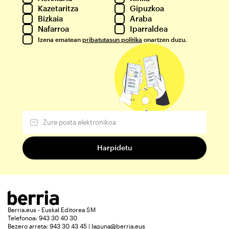
Kazetaritza
Gipuzkoa
Bizkaia
Araba
Nafarroa
Iparraldea
Izena ematean
pribatutasun politika
onartzen duzu.
Berria.eus - Euskal Editorea SM
Telefonoa: 943 30 40 30
Bezero arreta: 943 30 43 45 | laguna@berria.eus