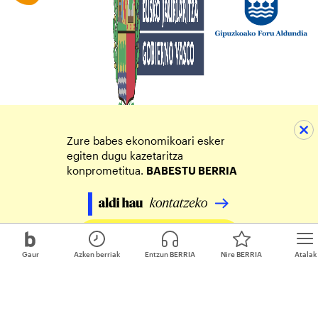
Zure babes ekonomikoari esker
egiten dugu kazetaritza
konprometitua.
BABESTU BERRIA
Egin zure ekarpena
Gaur
Azken berriak
Entzun BERRIA
Nire BERRIA
Atalak