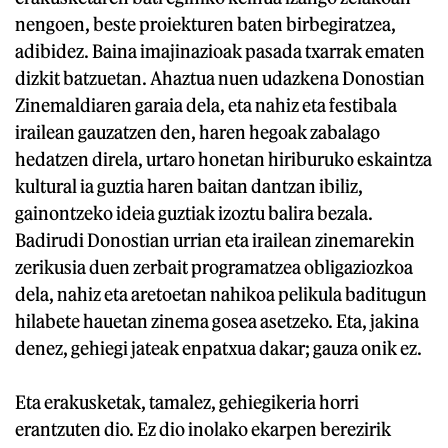
nengoen, beste proiekturen baten birbegiratzea,
adibidez. Baina imajinazioak pasada txarrak ematen
dizkit batzuetan. Ahaztua nuen udazkena Donostian
Zinemaldiaren garaia dela, eta nahiz eta festibala
irailean gauzatzen den, haren hegoak zabalago
hedatzen direla, urtaro honetan hiriburuko eskaintza
kultural ia guztia haren baitan dantzan ibiliz,
gainontzeko ideia guztiak izoztu balira bezala.
Badirudi Donostian urrian eta irailean zinemarekin
zerikusia duen zerbait programatzea obligaziozkoa
dela, nahiz eta aretoetan nahikoa pelikula baditugun
hilabete hauetan zinema gosea asetzeko. Eta, jakina
denez, gehiegi jateak enpatxua dakar; gauza onik ez.
Eta erakusketak, tamalez, gehiegikeria horri
erantzuten dio. Ez dio inolako ekarpen berezirik