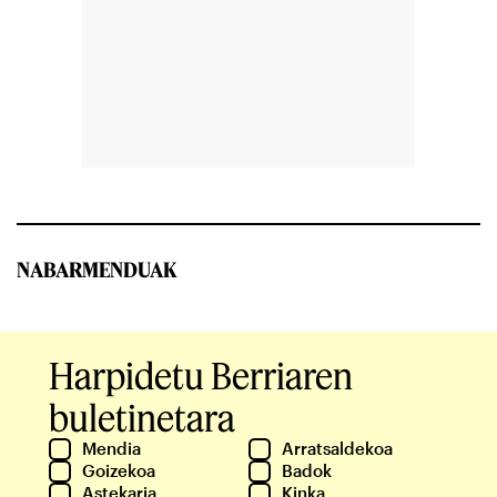
NABARMENDUAK
Harpidetu Berriaren
buletinetara
Mendia
Arratsaldekoa
Goizekoa
Badok
Astekaria
Kinka