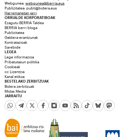
Webgunea:
webgunea@berria.eus
Publizitatea:
publi@bidera.eus
Harremanetan jarri
ORRIALDE KORPORATIBOAK
Ezagutu BERRIA Taldea
BERRIA berri bloga
Publizitatea
Galdera-erantzunak
Kontratazioak
Sarebide
LEGEA
Lege informazioa
Pribatutasun politika
Cookieak
cc Lizentzia
Kanal etikoa
BESTELAKO ZERBITZUAK
Bidera zerbitzuak
Midas Media
JARRAITU