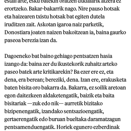
estali arte, esku batekin oratzen dudalarik atzera ez
erortzeko. Bakar-bakarrik nago. Nire pauso hotsak
eta haizearen txistu hotsak bat egiten dutela
iruditzen zait. Askotan igaroa naiz parketik,
Donostiara joaten naizen bakoitzean ia, baina gaurko
paseoa berezia izan da.
Dagoeneko bat baino gehiago pentsatzen hasia
izango da: baina zer du ikustekorik zuhaitz arteko
paseo batek arte kritikarekin? Ba ezer ere ez, eta
dena, era berean; bereziki, dena. Izan ere, erakusketa
baten bisita oro bakarra da. Bakarra, ez soilik aretoan
egon daitezkeen aldaketengatik, baizik eta baita
bisitariak —zuk edo nik— aurretik bizitako
bizipenengatik, izandako sentsazioengatik,
gertaerengatik edo buruan bueltaka daramatzagun
pentsamenduengatik. Horiek egunero ezberdinak