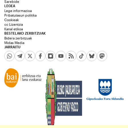
Sarebide
LEGEA
Lege informazioa
Pribatutasun politika
Cookieak
cc Lizentzia
Kanal etikoa
BESTELAKO ZERBITZUAK
Bidera zerbitzuak
Midas Media
JARRAITU