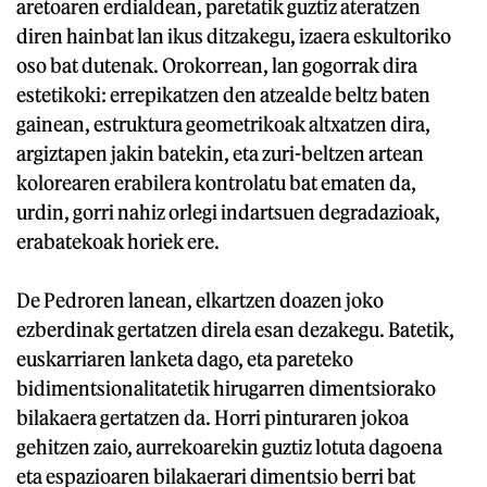
aretoaren erdialdean, paretatik guztiz ateratzen
diren hainbat lan ikus ditzakegu, izaera eskultoriko
oso bat dutenak. Orokorrean, lan gogorrak dira
estetikoki: errepikatzen den atzealde beltz baten
gainean, estruktura geometrikoak altxatzen dira,
argiztapen jakin batekin, eta zuri-beltzen artean
kolorearen erabilera kontrolatu bat ematen da,
urdin, gorri nahiz orlegi indartsuen degradazioak,
erabatekoak horiek ere.
De Pedroren lanean, elkartzen doazen joko
ezberdinak gertatzen direla esan dezakegu. Batetik,
euskarriaren lanketa dago, eta pareteko
bidimentsionalitatetik hirugarren dimentsiorako
bilakaera gertatzen da. Horri pinturaren jokoa
gehitzen zaio, aurrekoarekin guztiz lotuta dagoena
eta espazioaren bilakaerari dimentsio berri bat