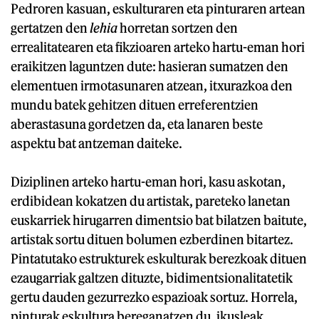
Pedroren kasuan, eskulturaren eta pinturaren artean
gertatzen den
lehia
horretan sortzen den
errealitatearen eta fikzioaren arteko hartu-eman hori
eraikitzen laguntzen dute: hasieran sumatzen den
elementuen irmotasunaren atzean, itxurazkoa den
mundu batek gehitzen dituen erreferentzien
aberastasuna gordetzen da, eta lanaren beste
aspektu bat antzeman daiteke.
Diziplinen arteko hartu-eman hori, kasu askotan,
erdibidean kokatzen du artistak, pareteko lanetan
euskarriek hirugarren dimentsio bat bilatzen baitute,
artistak sortu dituen bolumen ezberdinen bitartez.
Pintatutako estrukturek eskulturak berezkoak dituen
ezaugarriak galtzen dituzte, bidimentsionalitatetik
gertu dauden gezurrezko espazioak sortuz. Horrela,
pinturak eskultura bereganatzen du, ikusleak