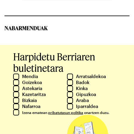
NABARMENDUAK
Harpidetu Berriaren
buletinetara
Mendia
Arratsaldekoa
Goizekoa
Badok
Astekaria
Kinka
Kazetaritza
Gipuzkoa
Bizkaia
Araba
Nafarroa
Iparraldea
Izena ematean
pribatutasun politika
onartzen duzu.