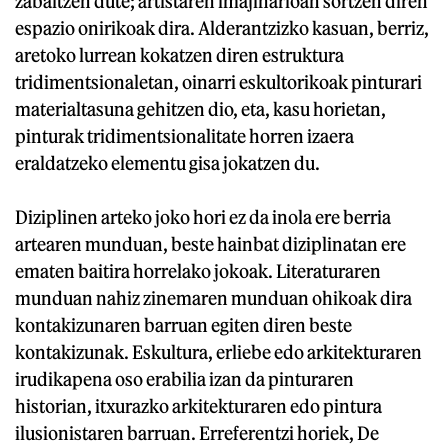
zabaltzen dute; artistaren imajinarioan sortzen diren
espazio onirikoak dira. Alderantzizko kasuan, berriz,
aretoko lurrean kokatzen diren estruktura
tridimentsionaletan, oinarri eskultorikoak pinturari
materialtasuna gehitzen dio, eta, kasu horietan,
pinturak tridimentsionalitate horren izaera
eraldatzeko elementu gisa jokatzen du.
Diziplinen arteko joko hori ez da inola ere berria
artearen munduan, beste hainbat diziplinatan ere
ematen baitira horrelako jokoak. Literaturaren
munduan nahiz zinemaren munduan ohikoak dira
kontakizunaren barruan egiten diren beste
kontakizunak. Eskultura, erliebe edo arkitekturaren
irudikapena oso erabilia izan da pinturaren
historian, itxurazko arkitekturaren edo pintura
ilusionistaren barruan. Erreferentzi horiek, De