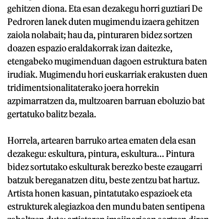
gehitzen diona. Eta esan dezakegu horri guztiari De
Pedroren lanek duten mugimendu izaera gehitzen
zaiola nolabait; hau da, pinturaren bidez sortzen
doazen espazio eraldakorrak izan daitezke,
etengabeko mugimenduan dagoen estruktura baten
irudiak. Mugimendu hori euskarriak erakusten duen
tridimentsionalitaterako joera horrekin
azpimarratzen da, multzoaren barruan eboluzio bat
gertatuko balitz bezala.
Horrela, artearen barruko artea ematen dela esan
dezakegu: eskultura, pintura, eskultura... Pintura
bidez sortutako eskulturak berezko beste ezaugarri
batzuk bereganatzen ditu, beste zentzu bat hartuz.
Artista honen kasuan, pintatutako espazioek eta
estrukturek alegiazkoa den mundu baten sentipena