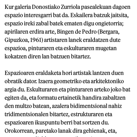
Kur galeria Donostiako Zurriola pasealekuan dagoen
espazio interesgarri bat da. Eskailera batzuk jaitsita,
espazio ireki zabal batek ematen digu ongietorria;
apirilaren erdira arte, Bingen de Pedro (Bergara,
Gipuzkoa, 1961) artistaren lanek eraldatzen dute
espazioa, pinturaren eta eskulturaren mugetan
kokatzen diren lan batzuen bitartez.
Espazioaren eraldaketa hori artistak lantzen duen
obratik dator. Izaera geometriko eta arkitektoniko
argia du. Eskulturaren eta pinturaren arteko joko bat
egiten da, eta formatu ertainetik handira zabaltzen
den multzo batean, azalera bidimentsional nahiz
tridimentsionalen bitartez, estrukturaren eta
espazioaren ikuspuntu berri bat sortzen du.
Orokorrean, paretako lanak dira gehienak, eta,