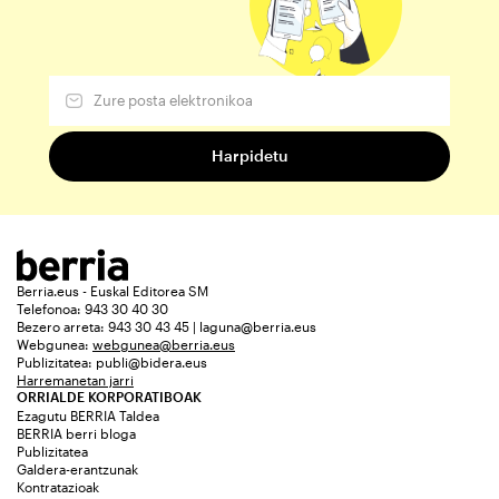
Berria.eus - Euskal Editorea SM
Telefonoa: 943 30 40 30
Bezero arreta: 943 30 43 45 | laguna@berria.eus
Webgunea:
webgunea@berria.eus
Publizitatea:
publi@bidera.eus
Harremanetan jarri
ORRIALDE KORPORATIBOAK
Ezagutu BERRIA Taldea
BERRIA berri bloga
Publizitatea
Galdera-erantzunak
Kontratazioak