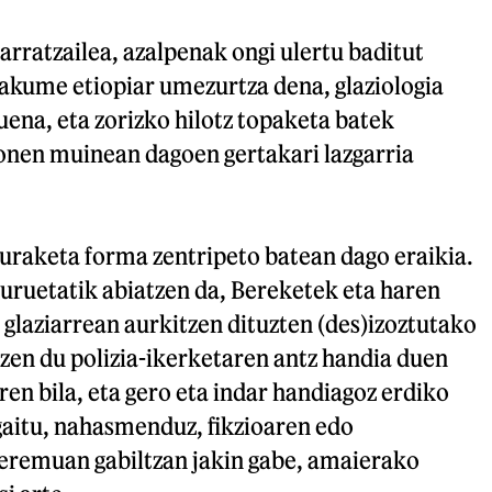
arratzailea, azalpenak ongi ulertu baditut
akume etiopiar umezurtza dena, glaziologia
tuena, eta zorizko hilotz topaketa batek
honen muinean dagoen gertakari lazgarria
uraketa forma zentripeto batean dago eraikia.
uruetatik abiatzen da, Bereketek eta haren
glaziarrean aurkitzen dituzten (des)izoztutako
itzen du polizia-ikerketaren antz handia duen
ren bila, eta gero eta indar handiagoz erdiko
itu, nahasmenduz, fikzioaren edo
remuan gabiltzan jakin gabe, amaierako