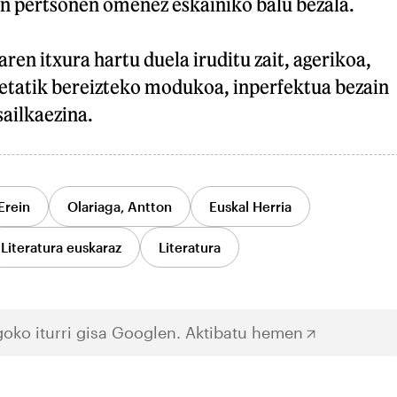
ren pertsonen omenez eskainiko balu bezala.
ren itxura hartu duela iruditu zait, agerikoa,
eetatik bereizteko modukoa, inperfektua bezain
sailkaezina.
Erein
Olariaga, Antton
Euskal Herria
Literatura euskaraz
Literatura
oko iturri gisa Googlen.
Aktibatu hemen