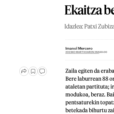
Ekaitza b
Idazlea: Patxi Zubiza
Imanol Mercero
2023KO MARTXOAREN 26A
00:00
Zaila egiten da eraba
Bere laburrean 88 or
ataletan partituta; 
modukoa, beraz. Bai
pentsaturekin topatz
betekada bihurtu zai