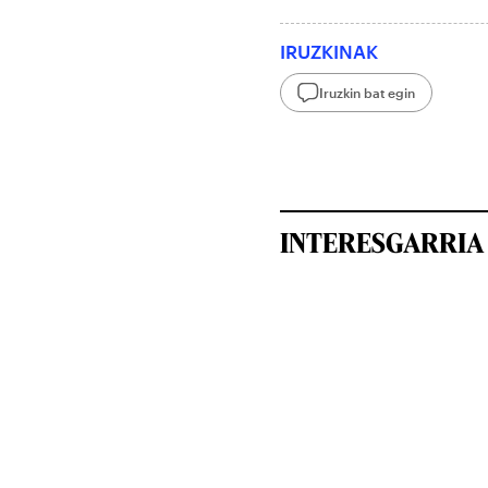
IRUZKINAK
Iruzkin bat egin
INTERESGARRIA 