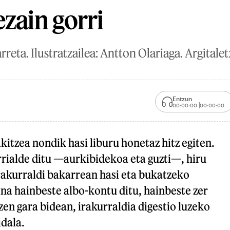
ezain gorri
rreta. Ilustratzailea: Antton Olariaga. Argitalet
Entzun
00:00:00
00:00:00
kitzea nondik hasi liburu honetaz hitz egiten.
rialde ditu —aurkibidekoa eta guzti—, hiru
irakurraldi bakarrean hasi eta bukatzeko
na hainbeste albo-kontu ditu, hainbeste zer
en gara bidean, irakurraldia digestio luzeko
dala.