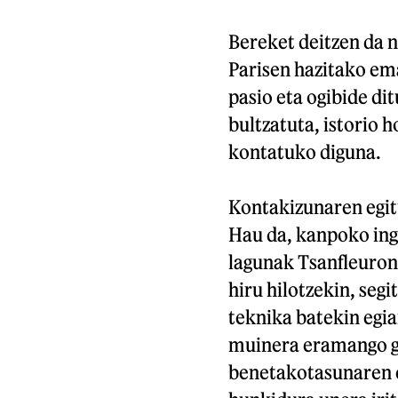
Bereket deitzen da n
Parisen hazitako em
pasio eta ogibide di
bultzatuta, istorio 
kontatuko diguna.
Kontakizunaren egit
Hau da, kanpoko ing
lagunak Tsanfleuron 
hiru hilotzekin, seg
teknika batekin egia
muinera eramango ga
benetakotasunaren e