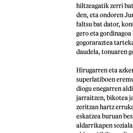
hiltzeagatik zerri ba
den, eta ondoren Ju
faltsu bat dator, ko
gero eta gordinagoa
gogoraraztea tartek
daudela, tonuaren g
Hirugarren eta azken
superlatiboen eremua
diogu enegarren aldi
jarraitzen, bikotea 
zeritzan hartz erruka
eskatzea buruan best
aldarrikapen soziala