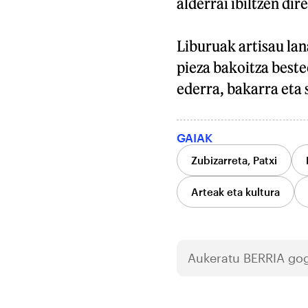
alderrai ibiltzen di
Liburuak artisau lana
pieza bakoitza best
ederra, bakarra eta 
GAIAK
Zubizarreta, Patxi
Arteak eta kultura
Aukeratu
BERRIA
gog