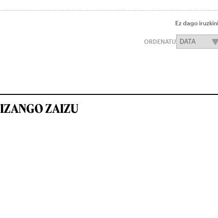
Ez dago iruzkin
ORDENATU
IZANGO ZAIZU