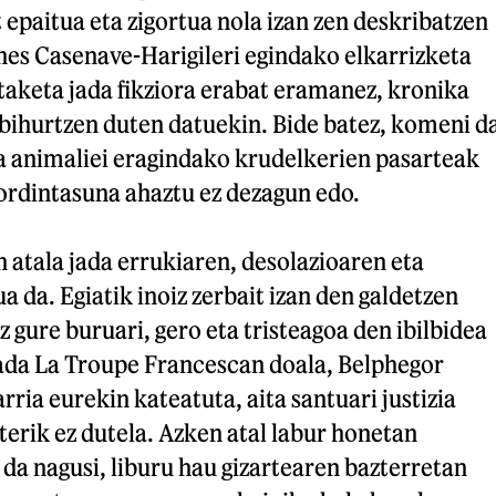
t epaitua eta zigortua nola izan zen deskribatzen
nes Casenave-Harigileri egindako elkarrizketa
ntaketa jada fikziora erabat eramanez, kronika
 bihurtzen duten datuekin. Bide batez, komeni d
a animaliei eragindako krudelkerien pasarteak
ordintasuna ahaztu ez dezagun edo.
 atala jada errukiaren, desolazioaren eta
 da. Egiatik inoiz zerbait izan den galdetzen
z gure buruari, gero eta tristeagoa den ibilbidea
jada La Troupe Francescan doala, Belphegor
rria eurekin kateatuta, aita santuari justizia
erik ez dutela. Azken atal labur honetan
 da nagusi, liburu hau gizartearen bazterretan