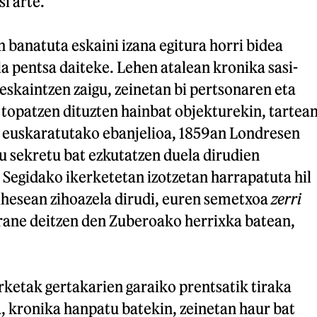
i arte.
n banatuta eskaini izana egitura horri bidea
 pentsa daiteke. Lehen atalean kronika sasi-
 eskaintzen zaigu, zeinetan bi pertsonaren eta
topatzen dituzten hainbat objekturekin, tartea
 euskaratutako ebanjelioa, 1859an Londresen
u sekretu bat ezkutatzen duela dirudien
Segidako ikerketetan izotzetan harrapatuta hil
 ihesean zihoazela dirudi, euren semetxoa
zerri
arane deitzen den Zuberoako herrixka batean,
rketak gertakarien garaiko prentsatik tiraka
, kronika hanpatu batekin, zeinetan haur bat