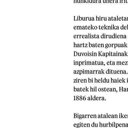
hunkidura unera irits
Liburua hiru ataleta
emateko teknika dela
errealista dirudiena
hartz baten gorpuak 
Duvoisin Kapitainak
inprimatua, eta mez
azpimarrak dituena. 
ziren bi heldu haiek
batek hil ostean, H
1886 aldera.
Bigarren atalean ike
egiten du hurbilpena