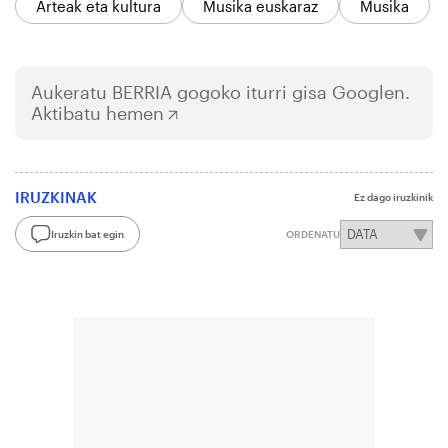
Arteak eta kultura
Musika euskaraz
Musika
Aukeratu
BERRIA
gogoko iturri gisa Googlen.
Aktibatu hemen
IRUZKINAK
Ez dago iruzkinik
Iruzkin bat egin
ORDENATU