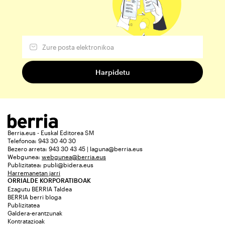
Berria.eus - Euskal Editorea SM
Telefonoa: 943 30 40 30
Bezero arreta: 943 30 43 45 | laguna@berria.eus
Webgunea:
webgunea@berria.eus
Publizitatea:
publi@bidera.eus
Harremanetan jarri
ORRIALDE KORPORATIBOAK
Ezagutu BERRIA Taldea
BERRIA berri bloga
Publizitatea
Galdera-erantzunak
Kontratazioak