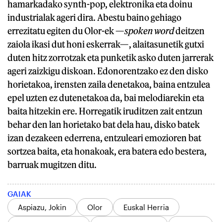
hamarkadako synth-pop, elektronika eta doinu
industrialak ageri dira. Abestu baino gehiago
errezitatu egiten du Olor-ek —
spoken word
deitzen
zaiola ikasi dut honi eskerrak—, alaitasunetik gutxi
duten hitz zorrotzak eta punketik asko duten jarrerak
ageri zaizkigu diskoan. Edonorentzako ez den disko
horietakoa, irensten zaila denetakoa, baina entzulea
epel uzten ez dutenetakoa da, bai melodiarekin eta
baita hitzekin ere. Horregatik iruditzen zait entzun
behar den lan horietako bat dela hau, disko batek
izan dezakeen ederrena, entzuleari emozioren bat
sortzea baita, eta honakoak, era batera edo bestera,
barruak mugitzen ditu.
GAIAK
Aspiazu, Jokin
Olor
Euskal Herria