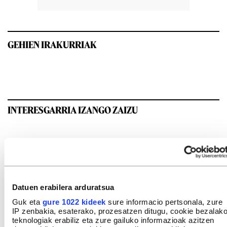
GEHIEN IRAKURRIAK
INTERESGARRIA IZANGO ZAIZU
Datuen erabilera arduratsua
Guk eta
gure 1022 kideek
sure informacio pertsonala, zure
IP zenbakia, esaterako, prozesatzen ditugu, cookie bezalak
teknologiak erabiliz eta zure gailuko informazioak azitzen