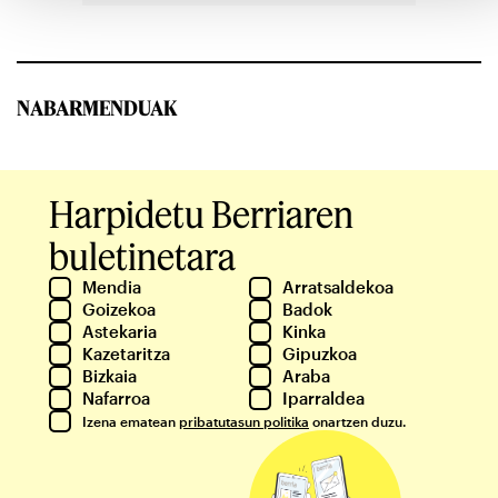
NABARMENDUAK
Harpidetu Berriaren
buletinetara
Mendia
Arratsaldekoa
Goizekoa
Badok
Astekaria
Kinka
Kazetaritza
Gipuzkoa
Bizkaia
Araba
Nafarroa
Iparraldea
Izena ematean
pribatutasun politika
onartzen duzu.