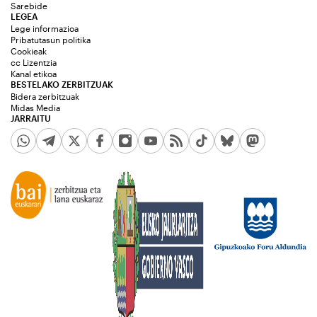
Sarebide
LEGEA
Lege informazioa
Pribatutasun politika
Cookieak
cc Lizentzia
Kanal etikoa
BESTELAKO ZERBITZUAK
Bidera zerbitzuak
Midas Media
JARRAITU