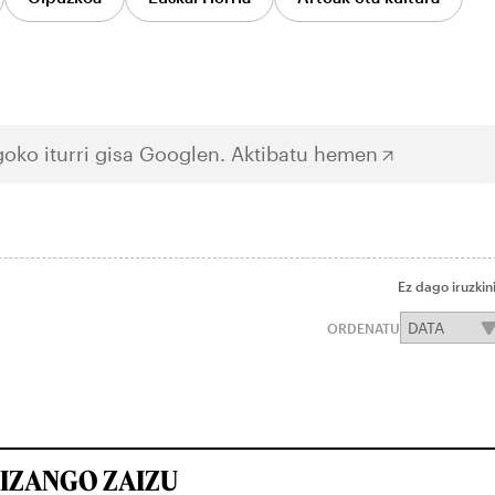
oko iturri gisa Googlen.
Aktibatu hemen
Ez dago iruzkin
ORDENATU
IZANGO ZAIZU