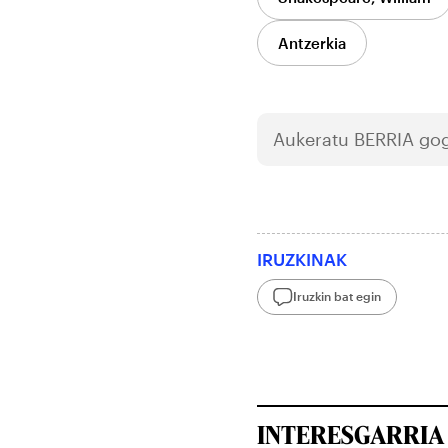
Antzerkia
Aukeratu
BERRIA
gog
IRUZKINAK
Iruzkin bat egin
INTERESGARRIA 