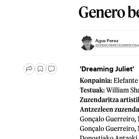
Genero be
Agus Perez
2021EKO MARTXOAREN 17A
0
'Dreaming Juliet'
Konpainia:
Elefante
Testuak:
William Sha
Zuzendaritza artist
Antzezleen zuzenda
Gonçalo Guerreiro,
Gonçalo Guerreiro, 
Donostiako Antzoki 