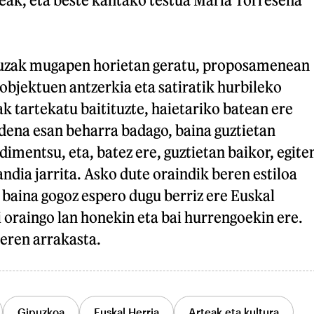
auzak mugapen horietan geratu, proposamenean
 objektuen antzerkia eta satiratik hurbileko
ak tartekatu baitituzte, haietariko batean ere
e, dena esan beharra badago, baina guztietan
dimentsu, eta, batez ere, guztietan baikor, egite
andia jarrita. Asko dute oraindik beren estiloa
 baina gogoz espero dugu berriz ere Euskal
i oraingo lan honekin eta bai hurrengoekin ere.
eren arrakasta.
Gipuzkoa
Euskal Herria
Arteak eta kultura