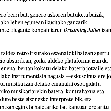
nero berri bat, genero askoren batuketa baizik,
iako lehen egunean ikusitako gauzarik
fante Elegante konpainiaren
Dreaming Juliet
izan
o taldea retro itxurako eszenatoki batean agertu
izio absurdoan, goiko aldeko plataforma izan da
nena, bertan kokatu delako bateria jotzaile et
delako instrumentista nagusia —eskusoinua ere jo
ta musika izan delako emanaldi osoa gidatu
Goiko musikariarekin batera, kontrabaxua eta
 dute beste gizonezko interprete bik, eta
tzan egin eta haietariko bat kantuan ere aritu