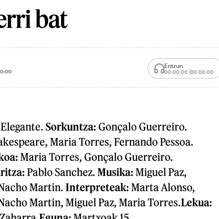
rri bat
Entzun
0:00
00:00:00
00:00:00
 Elegante.
Sorkuntza:
Gonçalo Guerreiro.
kespeare, Maria Torres, Fernando Pessoa.
ikoa:
Maria Torres, Gonçalo Guerreiro.
ritza:
Pablo Sanchez.
Musika:
Miguel Paz,
 Nacho Martin.
Interpreteak:
Marta Alonso,
Nacho Martin, Miguel Paz, Maria Torres.
Lekua:
Zaharra.
Eguna:
Martxoak 15.