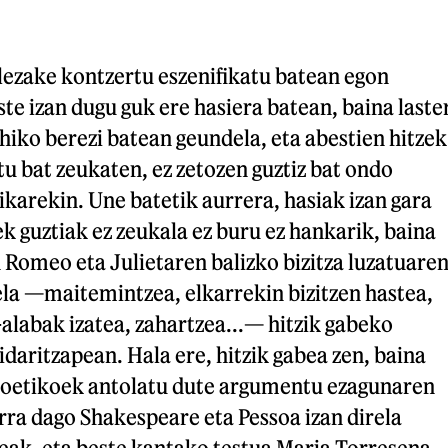
 lezake kontzertu eszenifikatu batean egon
ste izan dugu guk ere hasiera batean, baina laste
hiko berezi batean geundela, eta abestien hitzek
u bat zeukaten, ez zetozen guztiz bat ondo
karekin. Une batetik aurrera, hasiak izan gara
k guztiak ez zeukala ez buru ez hankarik, baina
 Romeo eta Julietaren balizko bizitza luzatuare
ela —maitemintzea, elkarrekin bizitzen hastea,
alabak izatea, zahartzea...— hitzik gabeko
idaritzapean. Hala ere, hitzik gabea zen, baina
 poetikoek antolatu dute argumentu ezagunaren
rra dago Shakespeare eta Pessoa izan direla
leak, eta beste kantako testua Maria Torresena