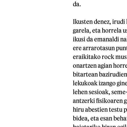
da.
Ikusten denez, irudi
garela, eta horrela u
ikusi da emanaldi na
ere arrarotasun punt
eraikitako rock musi
onartzen agian horre
bitartean bazirudien
lekukoak izango gin
lehen sesioak, seme-
antzerki fisikoaren g
hiru abestien testu
bidea, eta esan beha
haietariko biren egi