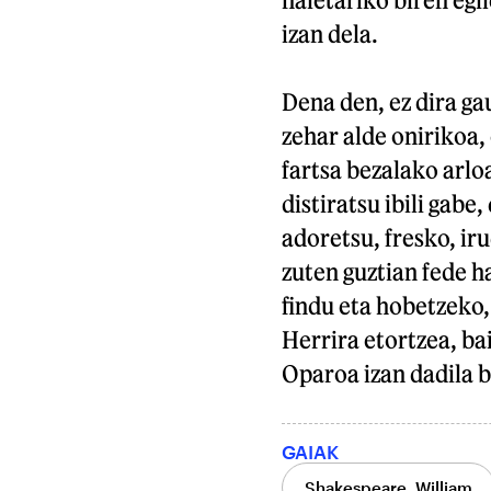
izan dela.
Dena den, ez dira g
zehar alde onirikoa,
fartsa bezalako arlo
distiratsu ibili gab
adoretsu, fresko, iru
zuten guztian fede h
findu eta hobetzeko,
Herrira etortzea, ba
Oparoa izan dadila b
GAIAK
Shakespeare, William