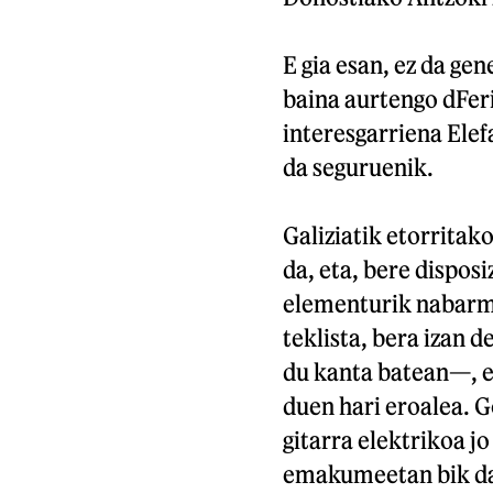
E gia esan, ez da ge
baina aurtengo dFer
interesgarriena Ele
da seguruenik.
Galiziatik etorritak
da, eta, bere dispos
elementurik nabarme
teklista, bera izan 
du kanta batean—, e
duen hari eroalea. 
gitarra elektrikoa jo
emakumeetan bik dan