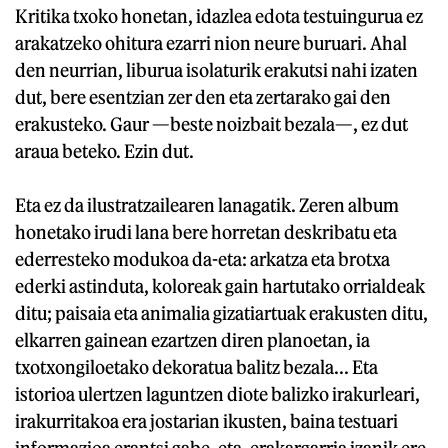
Kritika txoko honetan, idazlea edota testuingurua ez
arakatzeko ohitura ezarri nion neure buruari. Ahal
den neurrian, liburua isolaturik erakutsi nahi izaten
dut, bere esentzian zer den eta zertarako gai den
erakusteko. Gaur —beste noizbait bezala—, ez dut
araua beteko. Ezin dut.
Eta ez da ilustratzailearen lanagatik. Zeren album
honetako irudi lana bere horretan deskribatu eta
ederresteko modukoa da-eta: arkatza eta brotxa
ederki astinduta, koloreak gain hartutako orrialdeak
ditu; paisaia eta animalia gizatiartuak erakusten ditu,
elkarren gainean ezartzen diren planoetan, ia
txotxongiloetako dekoratua balitz bezala... Eta
istorioa ulertzen laguntzen diote balizko irakurleari,
irakurritakoa era jostarian ikusten, baina testuari
informazioa erantsi gabe, eta, erakargarria izanik ere,