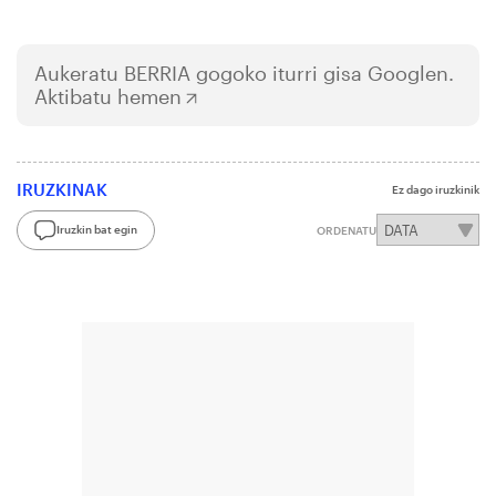
Aukeratu
BERRIA
gogoko iturri gisa Googlen.
Aktibatu hemen
IRUZKINAK
Ez dago iruzkinik
Iruzkin bat egin
ORDENATU