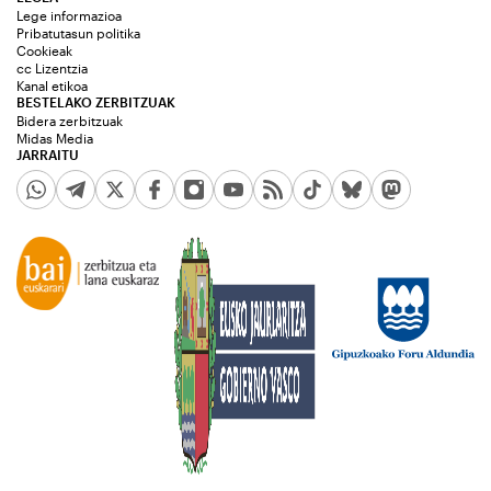
Lege informazioa
Pribatutasun politika
Cookieak
cc Lizentzia
Kanal etikoa
BESTELAKO ZERBITZUAK
Bidera zerbitzuak
Midas Media
JARRAITU