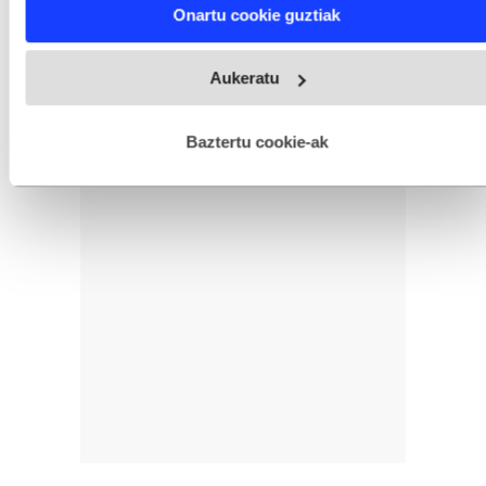
Find out more about how your personal data is processed
Onartu cookie guztiak
and set your preferences in the
details section
.
Webgune honek cookie propioak eta hirugarrenen cookie-
Aukeratu
fitxategiak erabiltzen ditu. Zure esperientzia eta zerbitzuak
hobetzeko asmoz, cookie teknologiaz baliatzen gara. Ohar
hau onartuz gero, teknologia hori erabiltzeko baimen
esplizitua ematen diguzu.
Gehiago irakurri
Baztertu cookie-ak