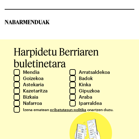
NABARMENDUAK
Harpidetu Berriaren
buletinetara
Mendia
Arratsaldekoa
Goizekoa
Badok
Astekaria
Kinka
Kazetaritza
Gipuzkoa
Bizkaia
Araba
Nafarroa
Iparraldea
Izena ematean
pribatutasun politika
onartzen duzu.