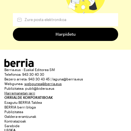
Berria.eus - Euskal Editorea SM
Telefonoa: 943 30 40 30
Bezero arreta: 943 30 43 45 | laguna@berria.eus
Webgunea:
webgunea@berria.eus
Publizitatea:
publi@bidera.eus
Harremanetan jarri
ORRIALDE KORPORATIBOAK
Ezagutu BERRIA Taldea
BERRIA berri bloga
Publizitatea
Galdera-erantzunak
Kontratazioak
Sarebide
LEGEA