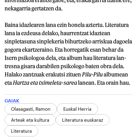
nekagarria gertatzen da.
Baina idazlearen lana ezin honela aztertu. Literatura
lana ia ezdeusa delako, haurrentzat idaztean
sinpletasuna sinplekeria bihurtzeko arriskua dagoela
gogora ekartzeraino. Eta horregatik esan behar da
Isern psikologoa dela, eta album hau literatura lan-
tresna gisara darabilen psikologo baten obra dela.
Halako zantzuak erakutsi zituen
Pilu-Pilu
albumean
eta
Hartza eta tximeleta-sarea
lanean. Eta orain hau.
GAIAK
Olasagasti, Ramon
Euskal Herria
Arteak eta kultura
Literatura euskaraz
Literatura