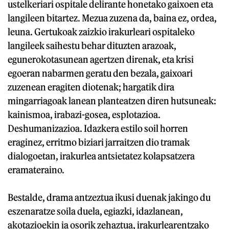
ustelkeriari ospitale delirante honetako gaixoen eta
langileen bitartez. Mezua zuzena da, baina ez, ordea,
leuna. Gertukoak zaizkio irakurleari ospitaleko
langileek saihestu behar dituzten arazoak,
egunerokotasunean agertzen direnak, eta krisi
egoeran nabarmen geratu den bezala, gaixoari
zuzenean eragiten diotenak; hargatik dira
mingarriagoak lanean planteatzen diren hutsuneak:
kainismoa, irabazi-gosea, esplotazioa.
Deshumanizazioa. Idazkera estilo soil horren
eraginez, erritmo biziari jarraitzen dio tramak
dialogoetan, irakurlea antsietatez kolapsatzera
eramateraino.
Bestalde, drama antzeztua ikusi duenak jakingo du
eszenaratze soila duela, egiazki, idazlanean,
akotazioekin ia osorik zehaztua, irakurlearentzako