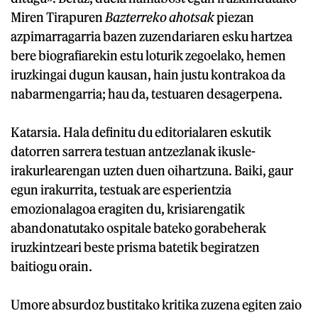
Miren Tirapuren
Bazterreko ahotsak
piezan
azpimarragarria bazen zuzendariaren esku hartzea
bere biografiarekin estu loturik zegoelako, hemen
iruzkingai dugun kausan, hain justu kontrakoa da
nabarmengarria; hau da, testuaren desagerpena.
Katarsia. Hala definitu du editorialaren eskutik
datorren sarrera testuan antzezlanak ikusle-
irakurlearengan uzten duen oihartzuna. Baiki, gaur
egun irakurrita, testuak are esperientzia
emozionalagoa eragiten du, krisiarengatik
abandonatutako ospitale bateko gorabeherak
iruzkintzeari beste prisma batetik begiratzen
baitiogu orain.
Umore absurdoz bustitako kritika zuzena egiten zaio