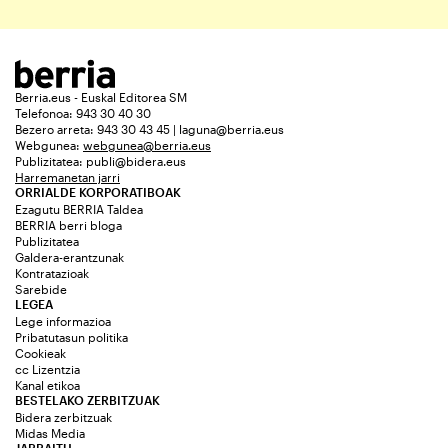
Berria.eus - Euskal Editorea SM
Telefonoa: 943 30 40 30
Bezero arreta: 943 30 43 45 | laguna@berria.eus
Webgunea:
webgunea@berria.eus
Publizitatea:
publi@bidera.eus
Harremanetan jarri
ORRIALDE KORPORATIBOAK
Ezagutu BERRIA Taldea
BERRIA berri bloga
Publizitatea
Galdera-erantzunak
Kontratazioak
Sarebide
LEGEA
Lege informazioa
Pribatutasun politika
Cookieak
cc Lizentzia
Kanal etikoa
BESTELAKO ZERBITZUAK
Bidera zerbitzuak
Midas Media