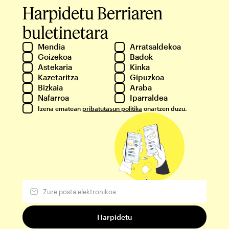
Harpidetu Berriaren
buletinetara
Mendia
Arratsaldekoa
Goizekoa
Badok
Astekaria
Kinka
Kazetaritza
Gipuzkoa
Bizkaia
Araba
Nafarroa
Iparraldea
Izena ematean
pribatutasun politika
onartzen duzu.