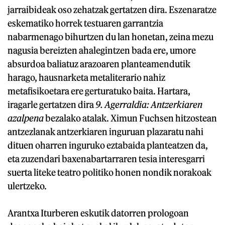
jarraibideak oso zehatzak gertatzen dira. Eszenaratze
eskematiko horrek testuaren garrantzia
nabarmenago bihurtzen du lan honetan, zeina mezu
nagusia bereizten ahalegintzen bada ere, umore
absurdoa baliatuz arazoaren planteamendutik
harago, hausnarketa metaliterario nahiz
metafisikoetara ere gerturatuko baita. Hartara,
iragarle gertatzen dira
9. Agerraldia: Antzerkiaren
azalpena
bezalako atalak. Ximun Fuchsen hitzostean
antzezlanak antzerkiaren inguruan plazaratu nahi
dituen oharren inguruko eztabaida planteatzen da,
eta zuzendari baxenabartarraren tesia interesgarri
suerta liteke teatro politiko honen nondik norakoak
ulertzeko.
Arantxa Iturberen eskutik datorren prologoan