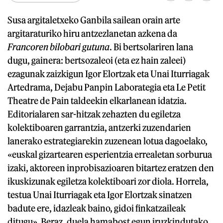
Susa argitaletxeko Ganbila sailean orain arte
argitaraturiko hiru antzezlanetan azkena da
Francoren bilobari gutuna
. Bi bertsolariren lana
dugu, gainera: bertsozaleoi (eta ez hain zaleei)
ezagunak zaizkigun Igor Elortzak eta Unai Iturriagak
Artedrama, Dejabu Panpin Laborategia eta Le Petit
Theatre de Pain taldeekin elkarlanean idatzia.
Editorialaren sar-hitzak zehazten du egiletza
kolektiboaren garrantzia, antzerki zuzendarien
lanerako estrategiarekin zuzenean lotua dagoelako,
«euskal gizartearen esperientzia errealetan sorburua
izaki, aktoreen inprobisazioaren bitartez eratzen den
ikuskizunak egiletza kolektiboari zor diola. Horrela,
testua Unai Iturriagak eta Igor Elortzak sinatzen
badute ere, idazleak baino, gidoi finkatzaileak
ditugu». Beraz, duela hamabost egun iruzkindutako