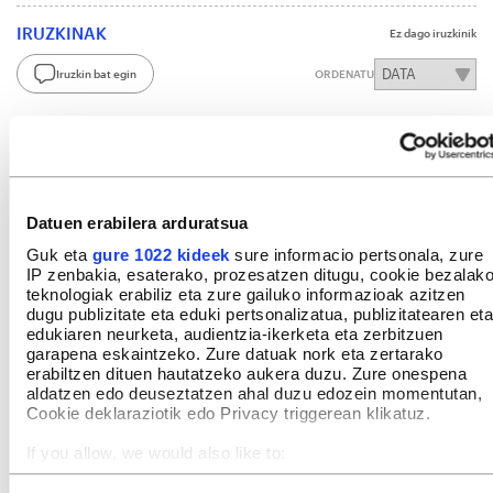
IRUZKINAK
Ez dago iruzkinik
Iruzkin bat egin
ORDENATU
Datuen erabilera arduratsua
Guk eta
gure 1022 kideek
sure informacio pertsonala, zure
IP zenbakia, esaterako, prozesatzen ditugu, cookie bezalak
teknologiak erabiliz eta zure gailuko informazioak azitzen
dugu publizitate eta eduki pertsonalizatua, publizitatearen eta
edukiaren neurketa, audientzia-ikerketa eta zerbitzuen
garapena eskaintzeko. Zure datuak nork eta zertarako
erabiltzen dituen hautatzeko aukera duzu. Zure onespena
aldatzen edo deuseztatzen ahal duzu edozein momentutan,
Cookie deklaraziotik edo Privacy triggerean klikatuz.
If you allow, we would also like to:
Collect information about your geographical location