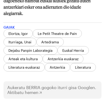
dagoeneko hainbat euskal ikuslek gozatu duten
antzerkiari esker ona adierazten dio idazle
alegiarrak.
GAIAK
Elortza, Igor
Le Petit Theatre de Pain
Iturriaga, Unai
Artedrama
Dejabu Panpin Laborategia
Euskal Herria
Arteak eta kultura
Antzerkia euskaraz
Literatura euskaraz
Antzerkia
Literatura
Aukeratu
BERRIA
gogoko iturri gisa Googlen.
Aktibatu hemen