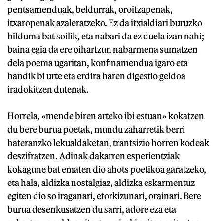
pentsamenduak, beldurrak, oroitzapenak,
itxaropenak azaleratzeko. Ez da itxialdiari buruzko
bilduma bat soilik, eta nabari da ez duela izan nahi;
baina egia da ere oihartzun nabarmena sumatzen
dela poema ugaritan, konfinamendua igaro eta
handik bi urte eta erdira haren digestio geldoa
iradokitzen dutenak.
Horrela, «mende biren arteko ibi estuan» kokatzen
du bere burua poetak, mundu zaharretik berri
bateranzko lekualdaketan, trantsizio horren kodeak
deszifratzen. Adinak dakarren esperientziak
kokagune bat ematen dio ahots poetikoa garatzeko,
eta hala, aldizka nostalgiaz, aldizka eskarmentuz
egiten dio so iraganari, etorkizunari, orainari. Bere
burua desenkusatzen du sarri, adore eza eta