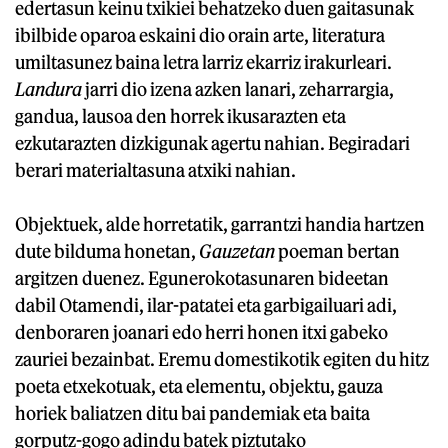
edertasun keinu txikiei behatzeko duen gaitasunak
ibilbide oparoa eskaini dio orain arte, literatura
umiltasunez baina letra larriz ekarriz irakurleari.
Landura
jarri dio izena azken lanari, zeharrargia,
gandua, lausoa den horrek ikusarazten eta
ezkutarazten dizkigunak agertu nahian. Begiradari
berari materialtasuna atxiki nahian.
Objektuek, alde horretatik, garrantzi handia hartzen
dute bilduma honetan,
Gauzetan
poeman bertan
argitzen duenez. Egunerokotasunaren bideetan
dabil Otamendi, ilar-patatei eta garbigailuari adi,
denboraren joanari edo herri honen itxi gabeko
zauriei bezainbat. Eremu domestikotik egiten du hitz
poeta etxekotuak, eta elementu, objektu, gauza
horiek baliatzen ditu bai pandemiak eta baita
gorputz-gogo adindu batek piztutako