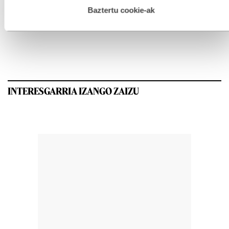
esplizitua ematen diguzu.
Gehiago irakurri
Baztertu cookie-ak
GEHIEN IRAKURRIAK
INTERESGARRIA IZANGO ZAIZU