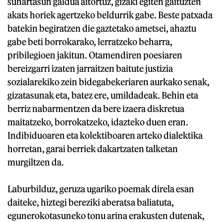
suhartasun galdua aitortuz, gizaki egiten gaituzten
akats horiek agertzeko beldurrik gabe. Beste patxada
batekin begiratzen die gaztetako ametsei, ahaztu
gabe beti borrokarako, lerratzeko beharra,
pribilegioen jakitun. Otamendiren poesiaren
bereizgarri izaten jarraitzen baitute justizia
sozialarekiko zein bidegabekeriaren aurkako senak,
gizatasunak eta, batez ere, umildadeak. Behin eta
berriz nabarmentzen da bere izaera diskretua
maitatzeko, borrokatzeko, idazteko duen eran.
Indibiduoaren eta kolektiboaren arteko dialektika
horretan, garai berriek dakartzaten talketan
murgiltzen da.
Laburbilduz, geruza ugariko poemak direla esan
daiteke, hiztegi bereziki aberatsa baliatuta,
egunerokotasuneko tonu arina erakusten dutenak,