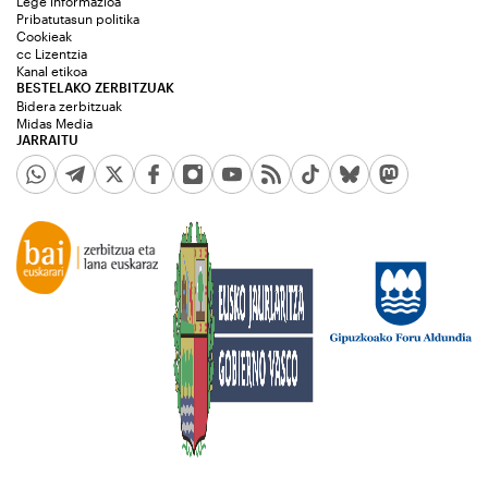
Lege informazioa
Pribatutasun politika
Cookieak
cc Lizentzia
Kanal etikoa
BESTELAKO ZERBITZUAK
Bidera zerbitzuak
Midas Media
JARRAITU