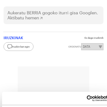
Aukeratu
BERRIA
gogoko iturri gisa Googlen.
Aktibatu hemen
IRUZKINAK
Ez dago iruzkinik
Iruzkin bat egin
ORDENATU