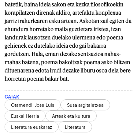
batetik, baina ideia sakon eta kezka filosofikoekin
korapilatzen direnak aldiro, artefaktu konplexua
jarriz irakurlearen esku artean. Askotan zail egiten da
ehundura horretako maila guztietara iristea, izan
landurak lausotzen duelako ulermena edo poema
gehienek ez dutelako ideia edo gai bakarra
gordetzen. Hala, eman dezake sentsazioa nahas-
mahas batena, poema bakoitzak poema asko biltzen
dituenarena edota irudi dezake liburu osoa dela bere
horretan poema bakar bat.
GAIAK
Otamendi, Jose Luis
Susa argitaletxea
Euskal Herria
Arteak eta kultura
Literatura euskaraz
Literatura