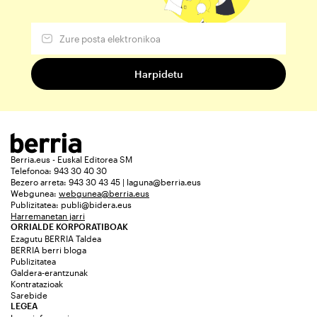
Berria.eus - Euskal Editorea SM
Telefonoa: 943 30 40 30
Bezero arreta: 943 30 43 45 | laguna@berria.eus
Webgunea:
webgunea@berria.eus
Publizitatea:
publi@bidera.eus
Harremanetan jarri
ORRIALDE KORPORATIBOAK
Ezagutu BERRIA Taldea
BERRIA berri bloga
Publizitatea
Galdera-erantzunak
Kontratazioak
Sarebide
LEGEA