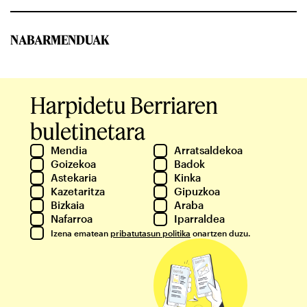
NABARMENDUAK
Harpidetu Berriaren
buletinetara
Mendia
Arratsaldekoa
Goizekoa
Badok
Astekaria
Kinka
Kazetaritza
Gipuzkoa
Bizkaia
Araba
Nafarroa
Iparraldea
Izena ematean
pribatutasun politika
onartzen duzu.