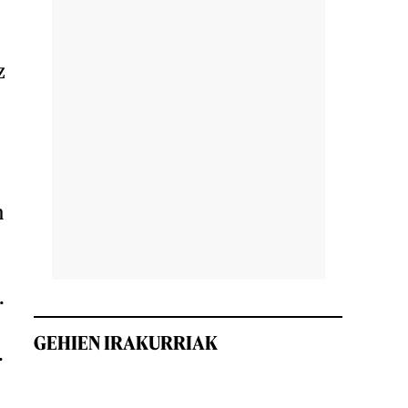
z
n
.
GEHIEN IRAKURRIAK
.