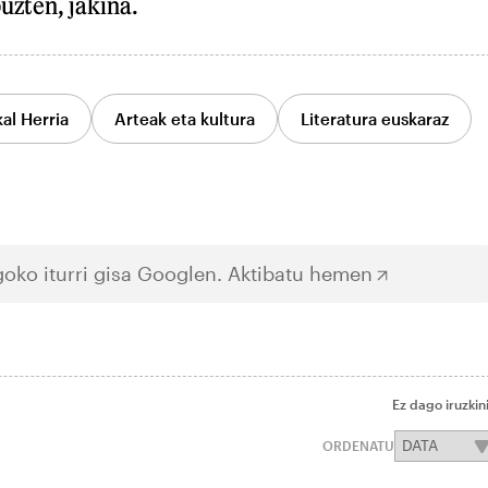
uzten, jakina.
al Herria
Arteak eta kultura
Literatura euskaraz
oko iturri gisa Googlen.
Aktibatu hemen
Ez dago iruzkin
ORDENATU