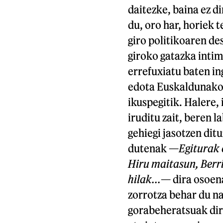
daitezke, baina ez 
du, oro har, horiek t
giro politikoaren de
giroko gatazka inti
errefuxiatu baten i
edota Euskaldunako 
ikuspegitik. Halere,
iruditu zait, beren l
gehiegi jasotzen ditu
dutenak —
Egiturak
Hiru maitasun, Berr
hilak...
— dira osoen
zorrotza behar du n
gorabeheratsuak dir