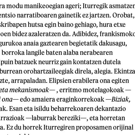
dira modu manikeoegian ageri; Iturregik asmatze
entsio narratiboaren gainetik ez jartzen. Orobat,
skribapen hutsa egin baino gehiago, hura etxe
moen bidez azaleratzen da. Adibidez, frankismok
ngurukoa anaia gaztearen begietatik dakusagu,
borroka langile baten alaba nerabearen
 ipuin batzuek neurriz gain kontatzen dutela
aburrean orohartzaileegiak direla, alegia. Ekintz
zte, arrapaladan. Elipsien erabilera ona egiten
 eta mekanismoak
— , erritmo motelagokoak —
i ona
— edo amaiera eraginkorrekoak —
Biziak,
ak. Esan eta isildu beharrekoaren dekantazio
arrazioak —laburrak bereziki—, eta horretan
a. Ez du horrek Iturregiren proposamen orijinal