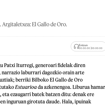
i. Argitaletxea: El Gallo de Oro.
Entzun
00:00:00
00:00:00
u Patxi Iturregi, generoari fidelak diren
, narrazio laburrari dagozkio orain arte
uztiak; berriki Bilboko El Gallo de Oro
atutako
Estuarioa
da azkenengoa. Liburua hama
, eta ezaugarri batek batzen ditu: denak ere
en inguruan girotuta daude. Hala, ipuinak