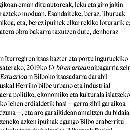
ikoan eman ditu autoreak, leku eta giro jakin
erazteko moduan. Esandaiteke, beraz, liburuak
ikoa, eta, berez ipuinek elkarrekiko loturarik e
batera obra bakarra taxutzen dute, denboraz
 Iturregiren itsas bazter eta portu inguruekiko
 esaterako, 2019ko
Ur biren artean
aipagarria zei
.
Estuarioa-
n Bilboko itsasadarra darabil
skal Herriko bilbe urbano eta industrial
era politiko, ekonomiko eta kulturala islatzeko
o lehen erdialdetik hasi —gerra zibil garaikoa
izuna—, eta aro garaikidean amaitzen du bidaia
zeneko azken ipuinak egungo Bilbo eraberritu