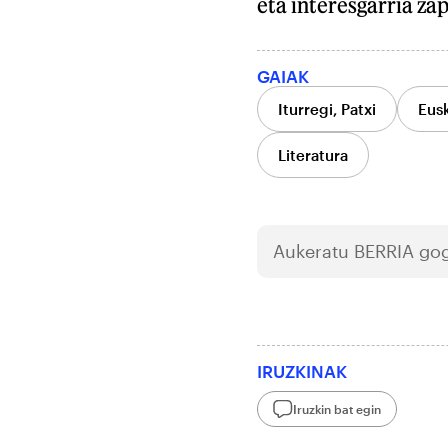
eta interesgarria zap
GAIAK
Iturregi, Patxi
Eusk
Literatura
Aukeratu
BERRIA
gog
IRUZKINAK
Iruzkin bat egin