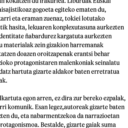
an kokatzen du irakurlea. Liburuak Euskal
aisajistikoaz gogoeta egiteko ematen du,
karri eta eraman zuenaz, tokiei lotutako
atik hasita, lekuaren konplexutasuna aurkezten
 identitate ñabardurez kargatuta aurkezten
 materialak zein gizakion harremanak
tatzen doazen oroitzapenak erantsi behar
azioko protagonistaren malenkoniak seinalatu
datz hartuta gizarte aldakor baten erretratua
ak.
lkartuta egon arren, ez dira zur bereko ezpalak,
rri komunik. Esan legez,autoreak gizarte baten
ten du, eta nabarmentzekoa da narrazioetan
otagonismoa. Bestalde, gizarte gaiak suma