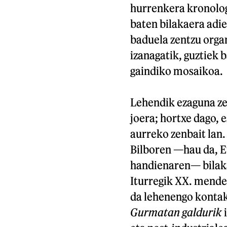
hurrenkera kronolog
baten bilakaera adi
baduela zentzu organ
izanagatik, guztiek 
gaindiko mosaikoa.
Lehendik ezaguna zen
joera; hortxe dago,
aurreko zenbait lan
Bilboren —hau da, Eu
handienaren— bilaka
Iturregik XX. mendek
da lehenengo kontak
Gurmatan galdurik
i