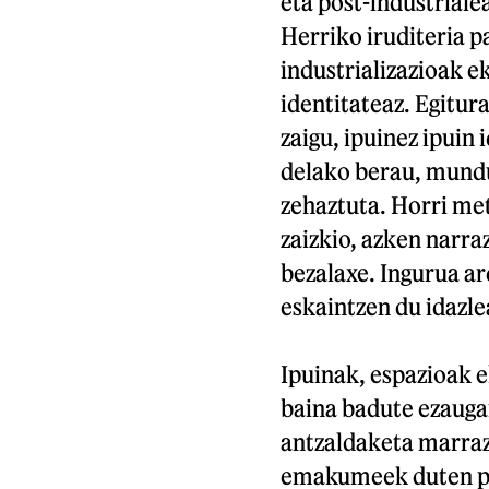
eta post-industriale
Herriko iruditeria p
industrializazioak e
identitateaz. Egitur
zaigu, ipuinez ipuin
delako berau, mundu
zehaztuta. Horri me
zaizkio, azken narr
bezalaxe. Ingurua ar
eskaintzen du idazle
Ipuinak, espazioak e
baina badute ezauga
antzaldaketa marraz
emakumeek duten pr