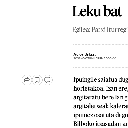
Leku bat
Egilea: Patxi Iturreg
Asier Urkiza
2023KO OTSAILAREN 5A
00:00
Ipuingile saiatua dug
horietakoa. Izan ere
argitaratu bere lan g
argitaletxeak kaler
ipuinez osatuta dago
Bilboko itsasadarrar