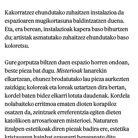
Kakorratzez ehundutako zuhaitzen instalazioa da
espazioaren mugikortasuna baldintzatzen duena.
Eta, era berean, instalazioak kapera baso bihurtzen
du; artistak asmatutako zuhaitzez ehundutako baso
koloretsu.
Gure gorputza biltzen duen espazio horren ondoan,
beste pieza bat dugu.
Misterioak
lanarekin
elkartzean, ehunez brodatutako lau pieza aurkezten
zaizkigu; koloreak eta loreak uztartzen dira bertan,
kordel baten bidez elkarri lotuta daudenak. Kordela
nolabaiteko erritmoa ematen dioten korapiloz
osatzen da, zeintzuek erreferentzia egiten dieten
katolikoen arrosarioaren misterioei. Naturaren
itzulpen estetikoak diren piezak badira ere, estetika
kristauaren hainbat ezaugarri bereganatu ditu