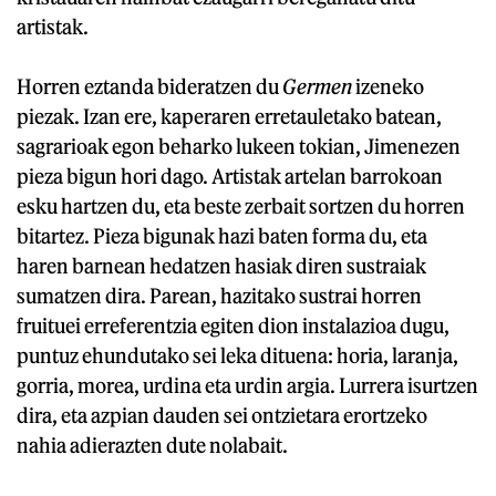
artistak.
Horren eztanda bideratzen du
Germen
izeneko
piezak. Izan ere, kaperaren erretauletako batean,
sagrarioak egon beharko lukeen tokian, Jimenezen
pieza bigun hori dago. Artistak artelan barrokoan
esku hartzen du, eta beste zerbait sortzen du horren
bitartez. Pieza bigunak hazi baten forma du, eta
haren barnean hedatzen hasiak diren sustraiak
sumatzen dira. Parean, hazitako sustrai horren
fruituei erreferentzia egiten dion instalazioa dugu,
puntuz ehundutako sei leka dituena: horia, laranja,
gorria, morea, urdina eta urdin argia. Lurrera isurtzen
dira, eta azpian dauden sei ontzietara erortzeko
nahia adierazten dute nolabait.