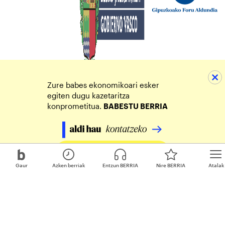
Zure babes ekonomikoari esker
egiten dugu kazetaritza
konprometitua.
BABESTU BERRIA
Egin zure ekarpena
Gaur
Azken berriak
Entzun BERRIA
Nire BERRIA
Atalak