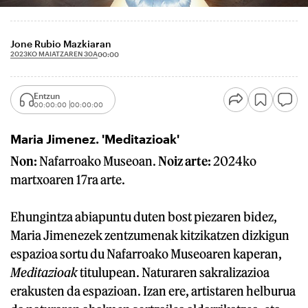
Jone Rubio Mazkiaran
2023KO MAIATZAREN 30A
00:00
Entzun
00:00:00
00:00:00
Maria Jimenez. 'Meditazioak'
Non:
Nafarroako Museoan.
Noiz arte:
2024ko
martxoaren 17ra arte.
Ehungintza abiapuntu duten bost piezaren bidez,
Maria Jimenezek zentzumenak kitzikatzen dizkigun
espazioa sortu du Nafarroako Museoaren kaperan,
Meditazioak
titulupean. Naturaren sakralizazioa
erakusten da espazioan. Izan ere, artistaren helburua