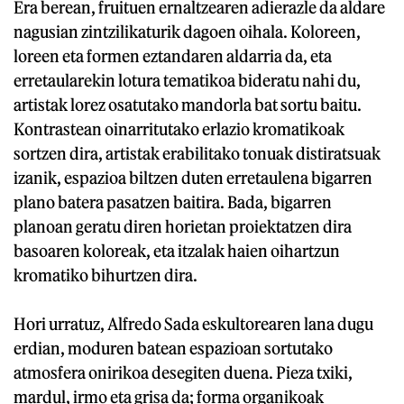
Era berean, fruituen ernaltzearen adierazle da aldare
nagusian zintzilikaturik dagoen oihala. Koloreen,
loreen eta formen eztandaren aldarria da, eta
erretaularekin lotura tematikoa bideratu nahi du,
artistak lorez osatutako mandorla bat sortu baitu.
Kontrastean oinarritutako erlazio kromatikoak
sortzen dira, artistak erabilitako tonuak distiratsuak
izanik, espazioa biltzen duten erretaulena bigarren
plano batera pasatzen baitira. Bada, bigarren
planoan geratu diren horietan proiektatzen dira
basoaren koloreak, eta itzalak haien oihartzun
kromatiko bihurtzen dira.
Hori urratuz, Alfredo Sada eskultorearen lana dugu
erdian, moduren batean espazioan sortutako
atmosfera onirikoa desegiten duena. Pieza txiki,
mardul, irmo eta grisa da; forma organikoak