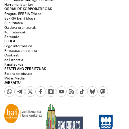
Harremanetan jarri
ORRIALDE KORPORATIBOAK
Ezagutu BERRIA Taldea
BERRIA berri bloga
Publizitatea
Galdera-erantzunak
Kontratazioak
Sarebide
LEGEA
Lege informazioa
Pribatutasun politika
Cookieak
cc Lizentzia
Kanal etikoa
BESTELAKO ZERBITZUAK
Bidera zerbitzuak
Midas Media
JARRAITU