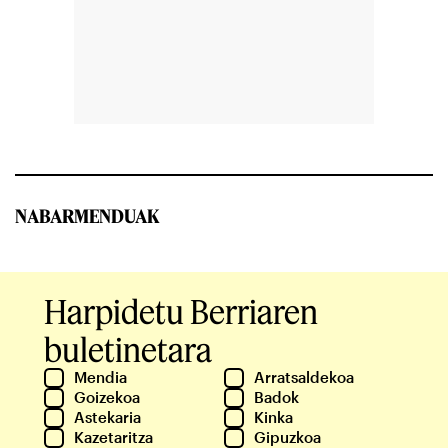
NABARMENDUAK
Harpidetu Berriaren
buletinetara
Mendia
Arratsaldekoa
Goizekoa
Badok
Astekaria
Kinka
Kazetaritza
Gipuzkoa