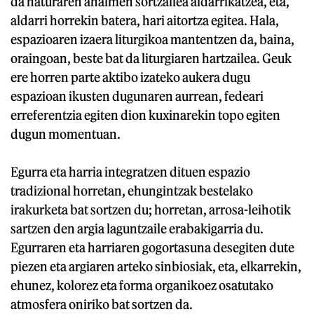
da naturaren ahalmen sortzailea aldarrikatzea, eta,
aldarri horrekin batera, hari aitortza egitea. Hala,
espazioaren izaera liturgikoa mantentzen da, baina,
oraingoan, beste bat da liturgiaren hartzailea. Geuk
ere horren parte aktibo izateko aukera dugu
espazioan ikusten dugunaren aurrean, fedeari
erreferentzia egiten dion kuxinarekin topo egiten
dugun momentuan.
Egurra eta harria integratzen dituen espazio
tradizional horretan, ehungintzak bestelako
irakurketa bat sortzen du; horretan, arrosa-leihotik
sartzen den argia laguntzaile erabakigarria du.
Egurraren eta harriaren gogortasuna desegiten dute
piezen eta argiaren arteko sinbiosiak, eta, elkarrekin,
ehunez, kolorez eta forma organikoez osatutako
atmosfera oniriko bat sortzen da.