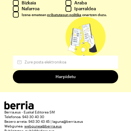
Bizkaia
Araba
Nafarroa
Iparraldea
Izena ematean
pribatutasun politika
onartzen duzu.
Berria.eus - Euskal Editorea SM
Telefonoa: 943 30 40 30
Bezero arreta: 943 30 43 45 | laguna@berria.eus
Webgunea:
webgunea@berria.eus
Publizitatea:
publi@bidera.eus