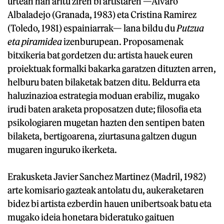
urtean han aritu ziren bi artistaren —Alvaro
Albaladejo (Granada, 1983) eta Cristina Ramirez
(Toledo, 1981) espainiarrak— lana bildu du
Putzua
eta piramidea
izenburupean. Proposamenak
bitxikeria bat gordetzen du: artista hauek euren
proiektuak formalki bakarka garatzen dituzten arren,
helburu baten bilaketak batzen ditu. Beldurra eta
haluzinazioa estrategia moduan erabiliz, mugako
irudi baten araketa proposatzen dute; filosofia eta
psikologiaren mugetan hazten den sentipen baten
bilaketa, bertigoarena, ziurtasuna galtzen dugun
mugaren inguruko ikerketa.
Erakusketa Javier Sanchez Martinez (Madril, 1982)
arte komisario gazteak antolatu du, aukeraketaren
bidez bi artista ezberdin hauen unibertsoak batu eta
mugako ideia honetara bideratuko gaituen