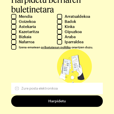
buletinetara
Mendia
Arratsaldekoa
Goizekoa
Badok
Astekaria
Kinka
Kazetaritza
Gipuzkoa
Bizkaia
Araba
Nafarroa
Iparraldea
Izena ematean
pribatutasun politika
onartzen duzu.