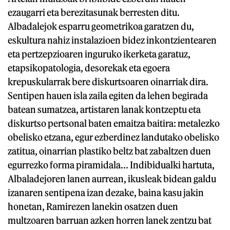
ezaugarri eta berezitasunak berresten ditu.
Albadalejok esparru geometrikoa garatzen du,
eskultura nahiz instalazioen bidez inkontzientearen
eta pertzepzioaren inguruko ikerketa garatuz,
etapsikopatologia, desorekak eta egoera
krepuskularrak bere diskurtsoaren oinarriak dira.
Sentipen hauen isla zaila egiten da lehen begirada
batean sumatzea, artistaren lanak kontzeptu eta
diskurtso pertsonal baten emaitza baitira: metalezko
obelisko etzana, egur ezberdinez landutako obelisko
zatitua, oinarrian plastiko beltz bat zabaltzen duen
egurrezko forma piramidala... Indibidualki hartuta,
Albaladejoren lanen aurrean, ikusleak bidean galdu
izanaren sentipena izan dezake, baina kasu jakin
honetan, Ramirezen lanekin osatzen duen
multzoaren barruan azken horren lanek zentzu bat