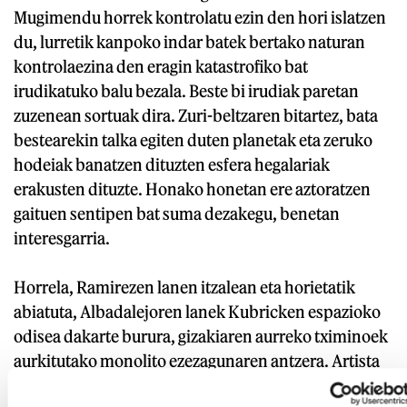
Mugimendu horrek kontrolatu ezin den hori islatzen
du, lurretik kanpoko indar batek bertako naturan
kontrolaezina den eragin katastrofiko bat
irudikatuko balu bezala. Beste bi irudiak paretan
zuzenean sortuak dira. Zuri-beltzaren bitartez, bata
bestearekin talka egiten duten planetak eta zeruko
hodeiak banatzen dituzten esfera hegalariak
erakusten dituzte. Honako honetan ere aztoratzen
gaituen sentipen bat suma dezakegu, benetan
interesgarria.
Horrela, Ramirezen lanen itzalean eta horietatik
abiatuta, Albadalejoren lanek Kubricken espazioko
odisea dakarte burura, gizakiaren aurreko tximinoek
aurkitutako monolito ezezagunaren antzera. Artista
baten lanaren bitartez iristen naiz bigarrenaren