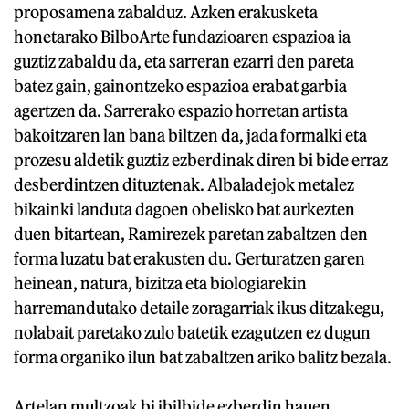
proposamena zabalduz. Azken erakusketa
honetarako BilboArte fundazioaren espazioa ia
guztiz zabaldu da, eta sarreran ezarri den pareta
batez gain, gainontzeko espazioa erabat garbia
agertzen da. Sarrerako espazio horretan artista
bakoitzaren lan bana biltzen da, jada formalki eta
prozesu aldetik guztiz ezberdinak diren bi bide erraz
desberdintzen dituztenak. Albaladejok metalez
bikainki landuta dagoen obelisko bat aurkezten
duen bitartean, Ramirezek paretan zabaltzen den
forma luzatu bat erakusten du. Gerturatzen garen
heinean, natura, bizitza eta biologiarekin
harremandutako detaile zoragarriak ikus ditzakegu,
nolabait paretako zulo batetik ezagutzen ez dugun
forma organiko ilun bat zabaltzen ariko balitz bezala.
Artelan multzoak bi ibilbide ezberdin hauen