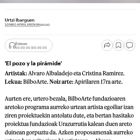
Urtzi Ibarguen
2019KO APIRILAREN 9A
00:00
Entzun
00:00:00
00:00:00
'El pozo y la pirámide'
Artistak:
Alvaro Albaladejo eta Cristina Ramirez.
Lekua:
BilboArte.
Noiz arte:
Apirilaren 17ra arte.
Aurten ere, urtero bezala, BilboArte fundazioaren
aretoko programa aurreko urtean artista egoiliar izan
ziren proiektuekin antolatu dute, eta bertan hasitako
proiektua fundazioak Urazurrutia kalean duen areto
duinean gorpuztu da. Azken proposamenak aurreko