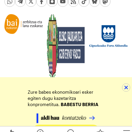
Zure babes ekonomikoari esker
egiten dugu kazetaritza
konprometitua.
BABESTU BERRIA
Egin zure ekarpena