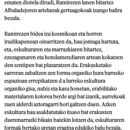
ematen diotela dirudi, Ramirezen lanen bitartez
Albaladejoren artelanak gertuagokoak izango balira
bezala.
Ramirezen bidea izu kosmikoan eta horren
irudikapenean oinarritzen da, hau jomuga hartuta,
eta, eskulturaren eta marrazkiaren bitartez,
ezezagunaren eta hondamendiaren artean kokatzen
den sentipen bat plazaratzen du. Erakusketako
sarreran zabaltzen zen forma organiko hura barneko
espazioan errepikatzen d a lurreko eskultura
organiko gisa, nahiz eta kasu honetan, erabilitako
materialaren kolorea berde argi bat izanik, aurrekoak
zuen alderdi aztoragarri hori galtzen duen. Azken
eskultura hau asaldatutako itsaso bat erakusten
duenmarrazki bikain batekin lotzen da, eskulturaren
formak bertako uretan eragina edukiko balu bezala.