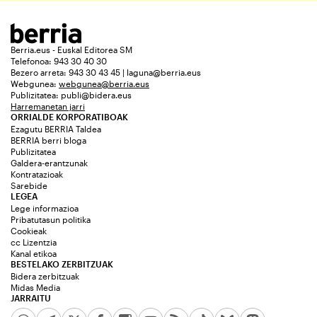
Berria.eus - Euskal Editorea SM
Telefonoa: 943 30 40 30
Bezero arreta: 943 30 43 45 | laguna@berria.eus
Webgunea:
webgunea@berria.eus
Publizitatea:
publi@bidera.eus
Harremanetan jarri
ORRIALDE KORPORATIBOAK
Ezagutu BERRIA Taldea
BERRIA berri bloga
Publizitatea
Galdera-erantzunak
Kontratazioak
Sarebide
LEGEA
Lege informazioa
Pribatutasun politika
Cookieak
cc Lizentzia
Kanal etikoa
BESTELAKO ZERBITZUAK
Bidera zerbitzuak
Midas Media
JARRAITU