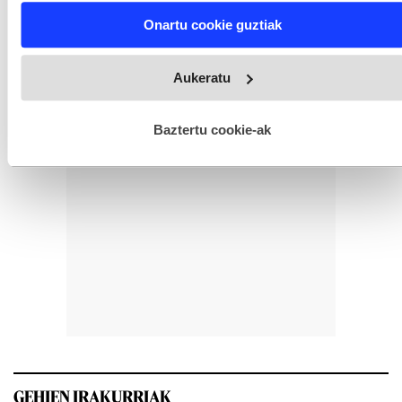
Find out more about how your personal data is processed
Onartu cookie guztiak
and set your preferences in the
details section
.
Webgune honek cookie propioak eta hirugarrenen cookie-
Aukeratu
fitxategiak erabiltzen ditu. Zure esperientzia eta zerbitzuak
hobetzeko asmoz, cookie teknologiaz baliatzen gara. Ohar
hau onartuz gero, teknologia hori erabiltzeko baimen
esplizitua ematen diguzu.
Gehiago irakurri
Baztertu cookie-ak
GEHIEN IRAKURRIAK