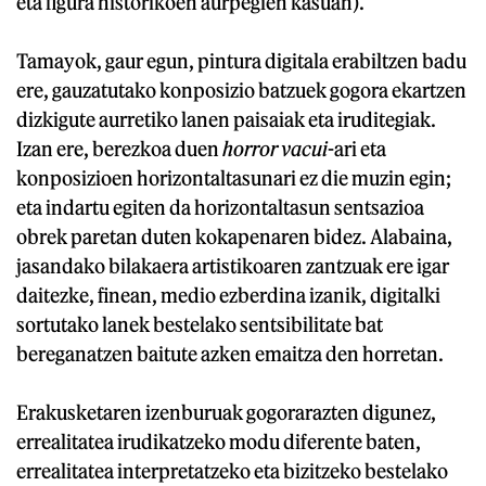
eta figura historikoen aurpegien kasuan).
Tamayok, gaur egun, pintura digitala erabiltzen badu
ere, gauzatutako konposizio batzuek gogora ekartzen
dizkigute aurretiko lanen paisaiak eta iruditegiak.
Izan ere, berezkoa duen
horror vacui
-ari eta
konposizioen horizontaltasunari ez die muzin egin;
eta indartu egiten da horizontaltasun sentsazioa
obrek paretan duten kokapenaren bidez. Alabaina,
jasandako bilakaera artistikoaren zantzuak ere igar
daitezke, finean, medio ezberdina izanik, digitalki
sortutako lanek bestelako sentsibilitate bat
bereganatzen baitute azken emaitza den horretan.
Erakusketaren izenburuak gogorarazten digunez,
errealitatea irudikatzeko modu diferente baten,
errealitatea interpretatzeko eta bizitzeko bestelako