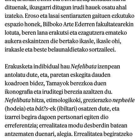
dituenak, ikusgarri ditugun irudi hauek osatu ahal
izateko. Eroso eta lasai sentiarazten gaituen ezkutuko
espazio honek, Bilboko Arte Ederren fakultatearekin
lotuta, beren lana erakutsi eta ezagutzera emateko
aukera eskaintzen die bertako ikasle, ikasle ohi,
irakasle eta beste belaunaldietako sortzaileei.
Erakusketa indibidual hau
Nefelibata
izenpean
antolatu dute, eta, paretan eskegita dauden
koadroen bidez, Tamayok berezkoa duen
ikonografia eta iruditegi berezia azaltzen du.
Nefelibata
hitza, etimologikoki, grezierazko
nepheéle
(hodeia) eta
bát?s
-ek (ibiltari) osatzen dute, eta
izarrei begira dagoen pertsonari egiten dio
erreferentzia; errealitatea modu desberdin batean
antzematen duenari, alegia. Errealitatea begiratzeko