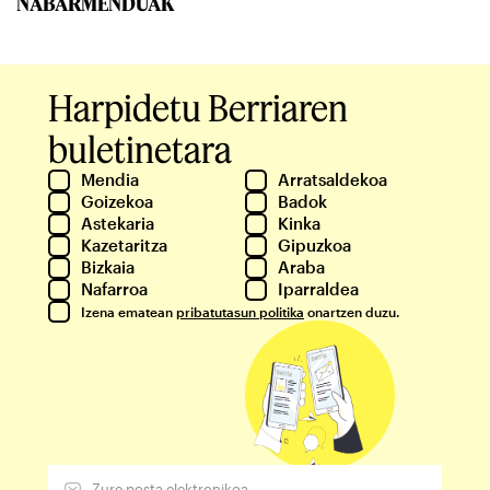
NABARMENDUAK
Harpidetu Berriaren
buletinetara
Mendia
Arratsaldekoa
Goizekoa
Badok
Astekaria
Kinka
Kazetaritza
Gipuzkoa
Bizkaia
Araba
Nafarroa
Iparraldea
Izena ematean
pribatutasun politika
onartzen duzu.