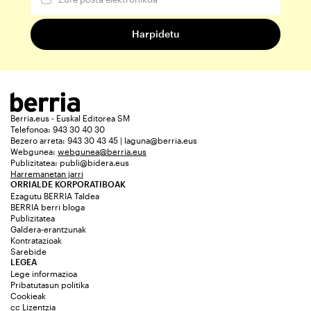
Berria.eus - Euskal Editorea SM
Telefonoa: 943 30 40 30
Bezero arreta: 943 30 43 45 | laguna@berria.eus
Webgunea:
webgunea@berria.eus
Publizitatea:
publi@bidera.eus
Harremanetan jarri
ORRIALDE KORPORATIBOAK
Ezagutu BERRIA Taldea
BERRIA berri bloga
Publizitatea
Galdera-erantzunak
Kontratazioak
Sarebide
LEGEA
Lege informazioa
Pribatutasun politika
Cookieak
cc Lizentzia