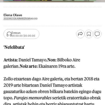
Elena Olave
2020KO EKAINAREN 9A
00:00
Entzun
00:00:00
00:00:00
'Nefelibata'
Artista:
Daniel Tamayo.
Non:
Bilboko Aire
galerian.
Noiz arte:
Ekainaren 19ra arte.
Zollo etxartean dago Aire galeria, eta bertan 2018 eta
2019 urte bitartean Daniel Tamayo artistak
gauzaturiko azken obren bilkura batekin egingo dugu
topo.
Parajes memorables
serietik eratorritako obrak
dira, artistak behin eta berriz abiapuntutzat hartu