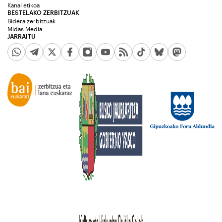
Kanal etikoa
BESTELAKO ZERBITZUAK
Bidera zerbitzuak
Midas Media
JARRAITU