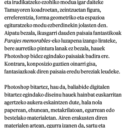
eta irudikatzeko ezohiko modua igar daiteke
Tamayoren koadroetan, zeintzuetan figura,
erreferentzia, forma geometriko eta espazioa
egituratzeko modu ezberdinekin jolasten den.
Aipatu bezala, ikusgarri dauden paisaia fantastikoak
Parajes memorables
-eko luzapena izango lirateke,
bere aurretiko pintura lanak ez bezala, hauek
Photoshop bidez egindako paisaiak badira ere.
Kontrara, konposizio guztien oinarri gisa,
fantasiazkoak diren paisaia eredu bereziak leudeke.
Photoshop bitartez, hau da, baliabide digitalen
bitartez egindako diseinu hauek hainbat euskarritan
agertzeko aukera eskaintzen dute, hala nola
paperean, ehunean, metakrilatoan, egurrean edo
bestelako materialetan. Airen erakusten diren
materialen artean, egurra izanen da, sartu eta