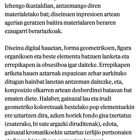
lehengo ikustaldian, antzemango diren
materialetako bat; diseinuen inpresioen artean
agerian geratzen baitira materialaren beraren
ezaugarri berariazkoak.
Diseinu digital hauetan, forma geometrikoen, figura
organikoen eta beste elementu batzuen lanketa eta
errepikapen ia obsesiboa igar daiteke. Errepikapen
ariketa hauen aztarnak espazioan zehar aurkituko
ditugun hainbat lanetan antzeman daitezke, eta,
konposizio elkarren artean desberdinei batasun bat
ematen diete. Halaber, gainazal lau eta irudi
geometriko koloretsuak bestelako pop elementuekin
ere uztartzen dira, azken horiek fondo gisa txertatuz
(esaterako, bi sute argazki diruditenak), edota,
gainazal kromatikoekin uztartuz (erlijio pertsonaien