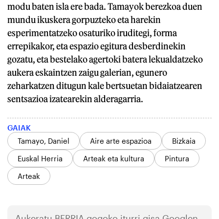
modu baten isla ere bada. Tamayok berezkoa duen
mundu ikuskera gorpuzteko eta harekin
esperimentatzeko osaturiko iruditegi, forma
errepikakor, eta espazio egitura desberdinekin
gozatu, eta bestelako agertoki batera lekualdatzeko
aukera eskaintzen zaigu galerian, egunero
zeharkatzen ditugun kale bertsuetan bidaiatzearen
sentsazioa izatearekin alderagarria.
GAIAK
Tamayo, Daniel
Aire arte espazioa
Bizkaia
Euskal Herria
Arteak eta kultura
Pintura
Arteak
Aukeratu
BERRIA
gogoko iturri gisa Googlen.