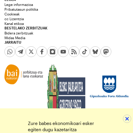
Lege informazioa
Pribatutasun politika
Cookieak
cc Lizentzia
Kanal etikoa
BESTELAKO ZERBITZUAK
Bidera zerbitzuak
Midas Media
JARRAITU
Zure babes ekonomikoari esker
egiten dugu kazetaritza