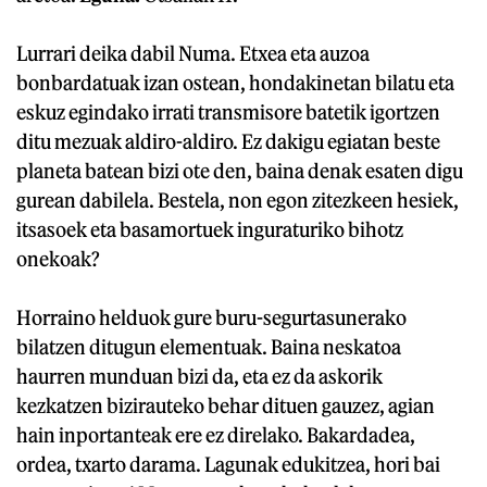
Lurrari deika dabil Numa. Etxea eta auzoa
bonbardatuak izan ostean, hondakinetan bilatu eta
eskuz egindako irrati transmisore batetik igortzen
ditu mezuak aldiro-aldiro. Ez dakigu egiatan beste
planeta batean bizi ote den, baina denak esaten digu
gurean dabilela. Bestela, non egon zitezkeen hesiek,
itsasoek eta basamortuek inguraturiko bihotz
onekoak?
Horraino helduok gure buru-segurtasunerako
bilatzen ditugun elementuak. Baina neskatoa
haurren munduan bizi da, eta ez da askorik
kezkatzen bizirauteko behar dituen gauzez, agian
hain inportanteak ere ez direlako. Bakardadea,
ordea, txarto darama. Lagunak edukitzea, hori bai