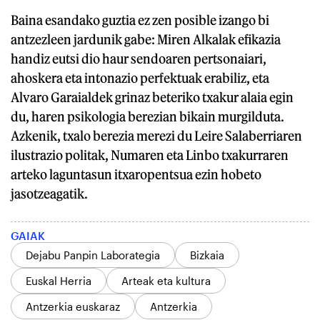
Baina esandako guztia ez zen posible izango bi
antzezleen jardunik gabe: Miren Alkalak efikazia
handiz eutsi dio haur sendoaren pertsonaiari,
ahoskera eta intonazio perfektuak erabiliz, eta
Alvaro Garaialdek grinaz beteriko txakur alaia egin
du, haren psikologia berezian bikain murgilduta.
Azkenik, txalo berezia merezi du Leire Salaberriaren
ilustrazio politak, Numaren eta Linbo txakurraren
arteko laguntasun itxaropentsua ezin hobeto
jasotzeagatik.
GAIAK
Dejabu Panpin Laborategia
Bizkaia
Euskal Herria
Arteak eta kultura
Antzerkia euskaraz
Antzerkia