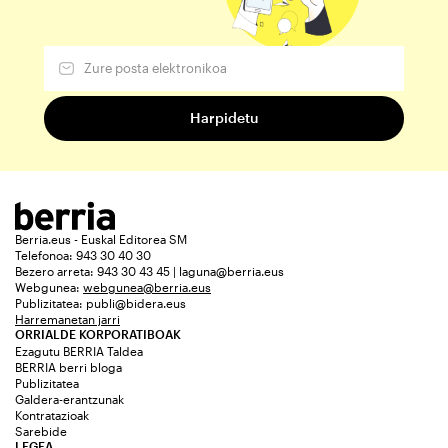
Berria.eus - Euskal Editorea SM
Telefonoa: 943 30 40 30
Bezero arreta: 943 30 43 45 | laguna@berria.eus
Webgunea:
webgunea@berria.eus
Publizitatea:
publi@bidera.eus
Harremanetan jarri
ORRIALDE KORPORATIBOAK
Ezagutu BERRIA Taldea
BERRIA berri bloga
Publizitatea
Galdera-erantzunak
Kontratazioak
Sarebide
LEGEA