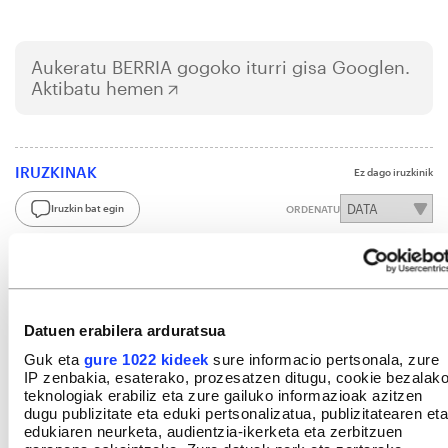
Aukeratu
BERRIA
gogoko iturri gisa Googlen.
Aktibatu hemen
IRUZKINAK
Ez dago iruzkinik
Iruzkin bat egin
ORDENATU
Datuen erabilera arduratsua
Guk eta
gure 1022 kideek
sure informacio pertsonala, zure
IP zenbakia, esaterako, prozesatzen ditugu, cookie bezalak
teknologiak erabiliz eta zure gailuko informazioak azitzen
dugu publizitate eta eduki pertsonalizatua, publizitatearen eta
edukiaren neurketa, audientzia-ikerketa eta zerbitzuen