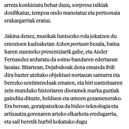
arreta konkistatu behar duzu, sorpresa txikiak
dosifikatuz, tempoa ondo maneiatuz eta pertsonaia
erakargarriak eratuz.
Jakina denez, musikak funtsezko rola jokatzen du
emozioen kudeaketan
Azken portuan
bezala, baina
haren zuzeneko presentziarik gabe, eta Ander
Fernandez arduratu da soinu-bandaren edertasun
lasaiaz. Bitartean, Dejabukoak dena emanda ibili
dira bazter utzitako objektuei nortasun samurra eta
berezko sentimenduak ematen, eta hiri suntsituaren
zein munduko historiaren dioramek marka guztiak
gainditu dituzte, helduon eta umeen gozamenerako.
Era berean, goraipatzekoa da bideo-teknologia eta
artisautza gorenaren arteko elkarketa eredugarria,
eta sail beretik hurbil kokatuko dugu