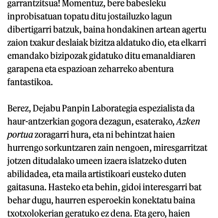
garrantzitsua! Momentuz, bere babesleku
inprobisatuan topatu ditu jostailuzko lagun
dibertigarri batzuk, baina hondakinen artean agertu
zaion txakur deslaiak bizitza aldatuko dio, eta elkarri
emandako bizipozak gidatuko ditu emanaldiaren
garapena eta espazioan zeharreko abentura
fantastikoa.
Berez, Dejabu Panpin Laborategia espezialista da
haur-antzerkian gogora dezagun, esaterako,
Azken
portua
zoragarri hura, eta ni behintzat haien
hurrengo sorkuntzaren zain nengoen, miresgarritzat
jotzen ditudalako umeen izaera islatzeko duten
abilidadea, eta maila artistikoari eusteko duten
gaitasuna. Hasteko eta behin, gidoi interesgarri bat
behar dugu, haurren esperoekin konektatu baina
txotxolokerian geratuko ez dena. Eta gero, haien