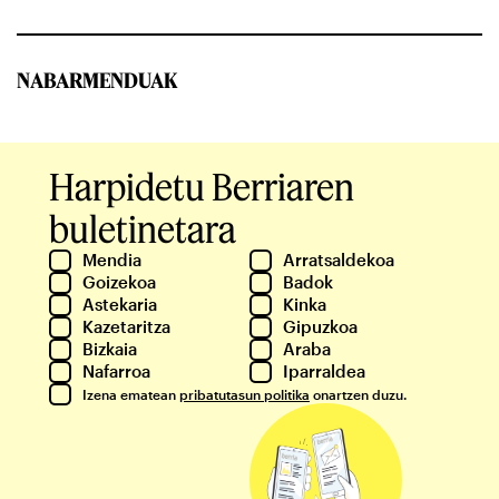
NABARMENDUAK
Harpidetu Berriaren
buletinetara
Mendia
Arratsaldekoa
Goizekoa
Badok
Astekaria
Kinka
Kazetaritza
Gipuzkoa
Bizkaia
Araba
Nafarroa
Iparraldea
Izena ematean
pribatutasun politika
onartzen duzu.