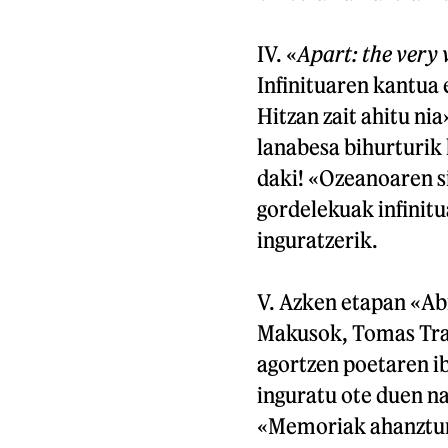
IV. «
Apart: the very w
Infinituaren kantua 
Hitzan zait ahitu nia
lanabesa bihurturik 
daki! «Ozeanoaren si
gordelekuak infinitu
inguratzerik.
V. Azken etapan «Abi
Makusok, Tomas Tran
agortzen poetaren ib
inguratu ote duen na
«Memoriak ahanztura