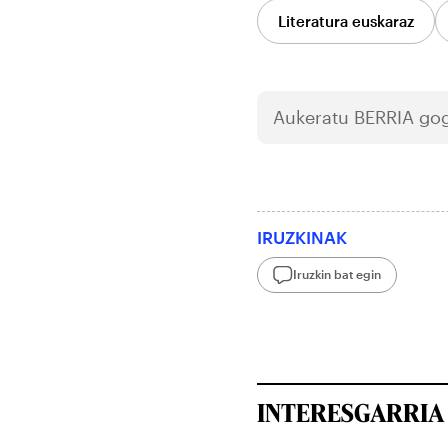
Literatura euskaraz
Aukeratu
BERRIA
gog
IRUZKINAK
Iruzkin bat egin
INTERESGARRIA 