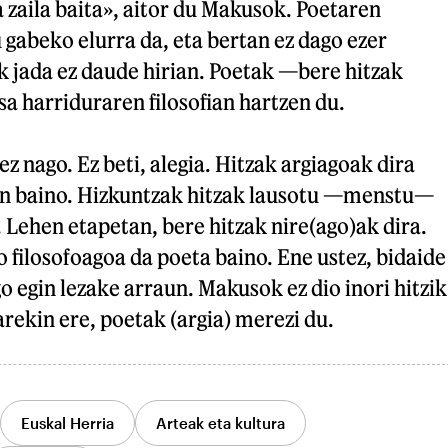
a zaila baita», aitor du Makusok. Poetaren
 gabeko elurra da, eta bertan ez dago ezer
iak jada ez daude hirian. Poetak —bere hitzak
a harriduraren filosofian hartzen du.
z nago. Ez beti, alegia. Hitzak argiagoak dira
n baino. Hizkuntzak hitzak lausotu —menstu—
. Lehen etapetan, bere hitzak nire(ago)ak dira.
filosofoagoa da poeta baino. Ene ustez, bidaide
o egin lezake arraun. Makusok ez dio inori hitzik
arekin ere, poetak (argia) merezi du.
Euskal Herria
Arteak eta kultura