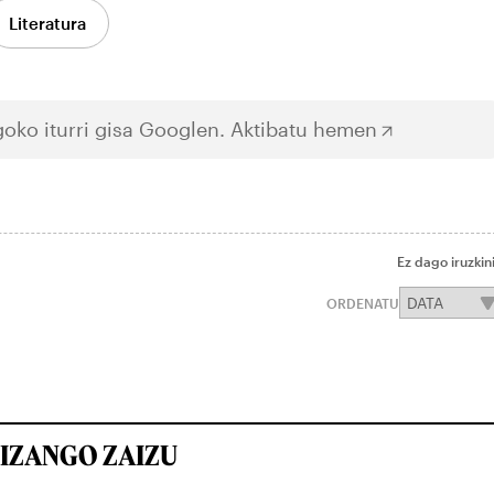
Literatura
oko iturri gisa Googlen.
Aktibatu hemen
Ez dago iruzkin
ORDENATU
IZANGO ZAIZU