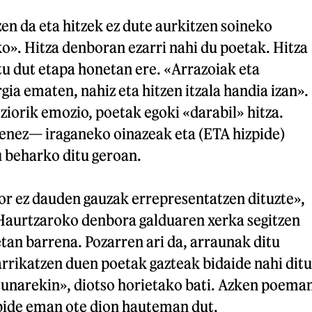
ltzen da eta hitzek ez dute aurkitzen soineko
o». Hitza denboran ezarri nahi du poetak. Hitza
itu dut etapa honetan ere. «Arrazoiak eta
gia ematen, nahiz eta hitzen itzala handia izan».
orik emozio, poetak egoki «darabil» hitza.
nez— iraganeko oinazeak eta (ETA hizpide)
u beharko ditu geroan.
 hor ez dauden gauzak errepresentatzen dituzte»,
 Haurtzaroko denbora galduaren xerka segitzen
tan barrena. Pozarren ari da, arraunak ditu
rrikatzen duen poetak gazteak bidaide nahi ditu
asunarekin», diotso horietako bati. Azken poema
 bide eman ote dion hauteman dut.