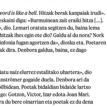
ord is like a bell
. Hitzak berak kanpaiak irudi».
eskaini digu: «Burmuinean zait eraiki hitza […].
», dio. Lemari oratuta segitzen du, baina lema
hitzak ihes egin ote dio? Galdu al du nora? Nork
nfonia fugan agortzen da», diosku eta. Poetaren
ak dira. Denbora galdua, baina, ez dago
atu naiz elurrez estalitako uhartera», dio
strömer gogaide duela. Denbora ari da
ilbidean. Poetak bidaldian bidaide lartxo
go: Gotzon, Victor, Izar edota Joan Mari.
 du bere oinarrian eta poetak ez du dena