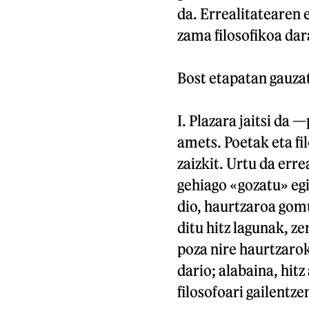
da. Errealitatearen 
zama filosofikoa dar
Bost etapatan gauzat
I. Plazara jaitsi da
amets. Poetak eta f
zaizkit. Urtu da erre
gehiago «gozatu» egi
dio, haurtzaroa go
ditu hitz lagunak, z
poza nire haurtzarok
dario; alabaina, hit
filosofoari gailentze