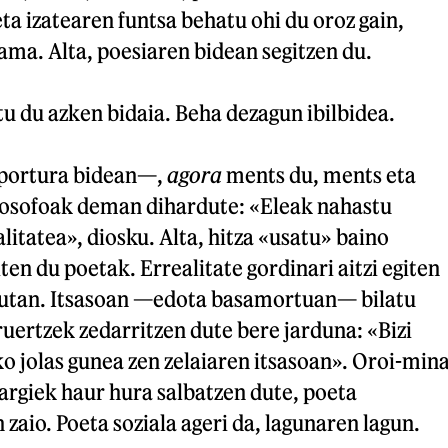
eta izatearen funtsa behatu ohi du oroz gain,
ama. Alta, poesiaren bidean segitzen du.
u du azken bidaia. Beha dezagun ibilbidea.
 —portura bidean—,
agora
ments du, ments eta
ilosofoak deman dihardute: «Eleak nahastu
alitatea», diosku. Alta, hitza «usatu» baino
ten du poetak. Errealitate gordinari aitzi egiten
mutan. Itsasoan —edota basamortuan— bilatu
eruertzek zedarritzen dute bere jarduna: «Bizi
o jolas gunea zen zelaiaren itsasoan». Oroi-min
z argiek haur hura salbatzen dute, poeta
n zaio. Poeta soziala ageri da, lagunaren lagun.