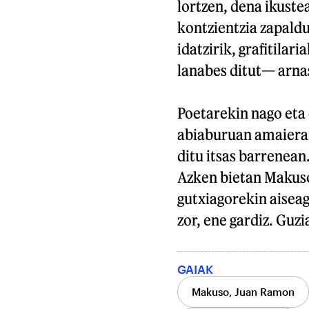
lortzen, dena ikuste
kontzientzia zapaldu
idatzirik, grafitilar
lanabes ditut— arnas
Poetarekin nago eta e
abiaburuan amaiera
ditu itsas barrenean
Azken bietan Makuso 
gutxiagorekin aiseag
zor, ene gardiz. Guzi
GAIAK
Makuso, Juan Ramon