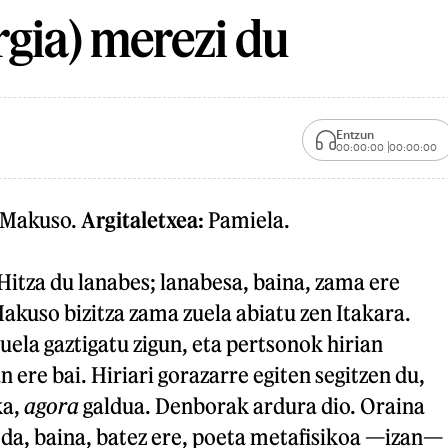
rgia) merezi du
Entzun
00:00:00
00:00:00
Makuso.
Argitaletxea:
Pamiela.
 Hitza du lanabes; lanabesa, baina, zama ere
kuso bizitza zama zuela abiatu zen Itakara.
duela gaztigatu zigun, eta pertsonok hirian
 ere bai. Hiriari gorazarre egiten segitzen du,
ka,
agora
galdua. Denborak ardura dio. Oraina
 da, baina, batez ere, poeta metafisikoa —izan—