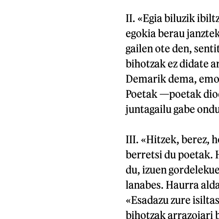
II. «Egia biluzik ibi
egokia berau janztek
gailen ote den, sent
bihotzak ez didate ar
Demarik dema, emozi
Poetak —poetak dioe
juntagailu gabe ond
III. «Hitzek, berez,
berretsi du poetak.
du, izuen gordelekue
lanabes. Haurra alda
«Esadazu zure isilt
bihotzak arrazoiari