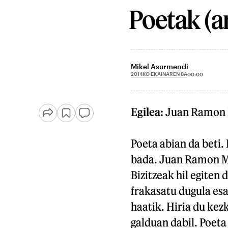
Poetak (a
Mikel Asurmendi
2014KO EKAINAREN 8A
00:00
Egilea:
Juan Ramon 
Poeta abian da beti.
bada. Juan Ramon Ma
Bizitzeak hil egiten 
frakasatu dugula esan
haatik. Hiria du kez
galduan dabil. Poeta