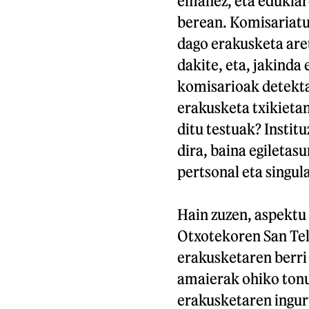
emanez, eta edukiar
berean. Komisariatu
dago erakusketa aret
dakite, eta, jakinda 
komisarioak detekt
erakusketa txikietan
ditu testuak? Insti
dira, baina egiletasu
pertsonal eta singul
Hain zuzen, aspektu 
Otxotekoren San T
erakusketaren berri
amaierak ohiko tonu 
erakusketaren ingur