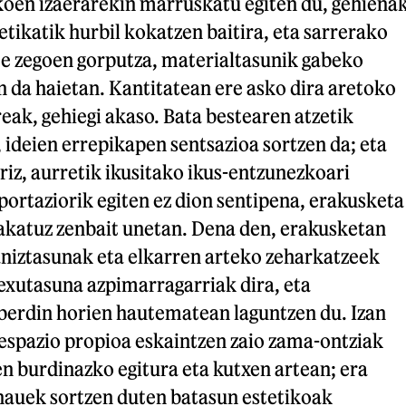
koen izaerarekin marruskatu egiten du, gehiena
ikatik hurbil kokatzen baitira, eta sarrerako
te zegoen gorputza, materialtasunik gabeko
n da haietan. Kantitatean ere asko dira aretoko
eak, gehiegi akaso. Bata bestearen atzetik
, ideien errepikapen sentsazioa sortzen da; eta
riz, aurretik ikusitako ikus-entzunezkoari
portaziorik egiten ez dion sentipena, erakusketa
lakatuz zenbait unetan. Dena den, erakusketan
aniztasunak eta elkarren arteko zeharkatzeek
exutasuna azpimarragarriak dira, eta
zberdin horien hautematean laguntzen du. Izan
 espazio propioa eskaintzen zaio zama-ontziak
n burdinazko egitura eta kutxen artean; era
 hauek sortzen duten batasun estetikoak