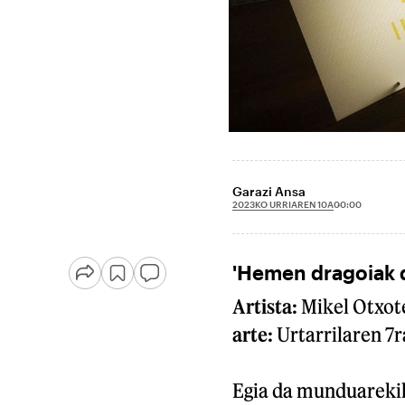
Garazi Ansa
2023KO URRIAREN 10A
00:00
'Hemen dragoiak 
Artista:
Mikel Otxot
arte:
Urtarrilaren 7r
Egia da munduarekik