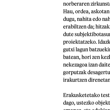
norberaren zirkunsta
Hau, ordea, askotan 
dugu, nahita edo na
erabiltzen da; hitza
dute subjektibotasu
proiektatzeko. Idazk
gutxi lagun batzueki
batean, hori zen kez
nekezagoa izan dait
gorputzak desagertu 
irakurtzen direnetan
Erakusketetako test
dago, ustezko objek