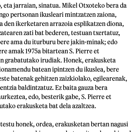
o, eta jarraian, sinatua. Mikel Otxoteko bera da
ngo pertsonan ikusleari mintzatzen zaiona,
 den ikerketaren arrazoia esplikatzen diona,
zatearen zati bat bederen, testuan txertatuz,
bere ama du iturburu bere jakin-minak; edo
re amak 1975a bitartean S. Pierre et
 grabatutako irudiak. Honek, erakusketa
zionamendu batean ipintzen du ikuslea, bere
ste batenak gehitzen zaizkiolako, egilearenak,
ntzia baldintzatuz. Ez baita gauza bera
urkeztea, edo, besterik gabe, S. Pierre et
utako erakusketa bat dela azaltzea.
 testu honek, ordea, erakusketan bertan nagusi