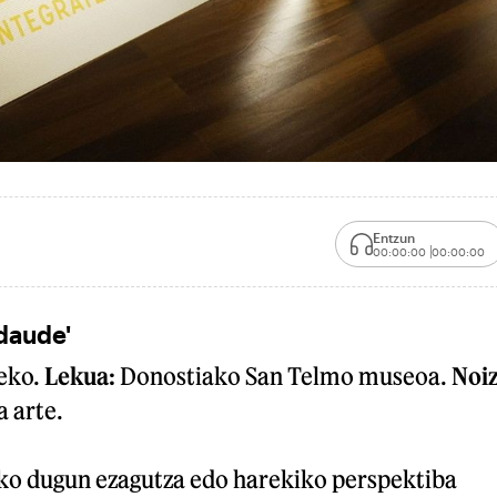
Entzun
00:00:00
00:00:00
daude'
eko.
Lekua:
Donostiako San Telmo museoa.
Noi
a arte.
o dugun ezagutza edo harekiko perspektiba