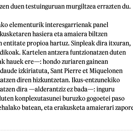
en duen testuinguruan murgiltzea errazten du.
ako elementurik interesgarrienak panel
akusketaren hasiera eta amaiera biltzen
 entitate propioa hartuz. Sinpleak dira itxuran,
ndikoak. Kartelen antzera funtzionatzen duten
ak hauek ere—: hondo zuriaren gainean
daude izkiriatuta, Sant Pierre et Miquelonen
zatzen diren hizkuntzetan. Ikus-entzunekiko
katzen dira —alderantziz ez bada—: inguru
 duten konplexutasunei buruzko gogoetei paso
ehalako batean, eta erakusketa amaierari zapor