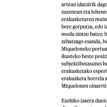
artean idatzirik dag
zuzenean eta lehene
erakusketaren muina
bere gorputza, edo i
modu zintzo batez: 
zehatzago esanda, be
Miqueloneko portuan
ikusteko beste posi
subjektibotasunei be
erakusketako esperie
erakusketa horrela a
Miquelonen oinarrit
Ezohiko izaera duen