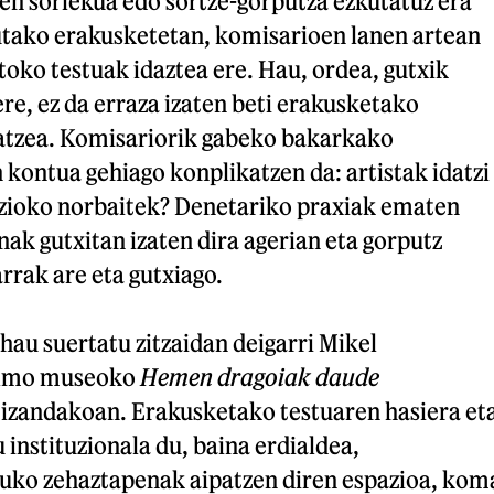
en sorlekua edo sortze-gorputza ezkutatuz era
tako erakusketetan, komisarioen lanen artean
oko testuak idaztea ere. Hau, ordea, gutxik
ere, ez da erraza izaten beti erakusketako
atzea. Komisariorik gabeko bakarkako
 kontua gehiago konplikatzen da: artistak idatzi
tuzioko norbaitek? Denetariko praxiak ematen
nak gutxitan izaten dira agerian eta gorputz
arrak are eta gutxiago.
hau suertatu zitzaidan deigarri Mikel
elmo museoko
Hemen dragoiak daude
 izandakoan. Erakusketako testuaren hasiera et
instituzionala du, baina erdialdea,
uko zehaztapenak aipatzen diren espazioa, kom