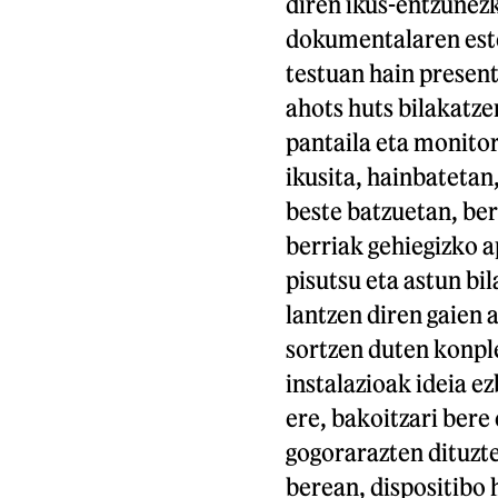
diren ikus-entzunez
dokumentalaren estet
testuan hain presen
ahots huts bilakatze
pantaila eta monitor
ikusita, hainbatetan
beste batzuetan, ber
berriak gehiegizko a
pisutsu eta astun bi
lantzen diren gaien 
sortzen duten konpl
instalazioak ideia e
ere, bakoitzari bere
gogorarazten dituzte
berean, dispositibo