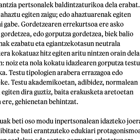
ntzia pertsonalek baldintzaturikoa dela erabat.
ahaztu egiten zaigu; edo ahaztuarenak egiten
hi gabe. Gordetzearen errekurtsoa ere asko
k gordetzea, edo gorputza gordetzea, biek balio
nak ezabatu eta egiantzekotasun neutrala
era kokatuaz hitz egiten aritu nintzen orain dela
n: noiz eta nola kokatu idazlearen gorputza testu
ka. Testu tipologien arabera errazagoa edo
eke. Testu akademikoetan, adibidez, normalean
egiten dira guztiz, baita erakusketa aretoetan
 ere, gehienetan behintzat.
uak beti oso modu inpertsonalean idazteko joer
tibitate bati erantzuteko edukiari protagonismo