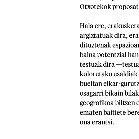
Otxotekok proposatz
Hala ere, erakusket
argiztatuak dira, er
dituztenak espazioan
baina potentzial ha
testuak dira —testu
koloretako esaldiak 
bueltan elkar-gurut
osagarri bikain bila
geografikoa biltzen
ematen baitiete ber
ona erantsi.