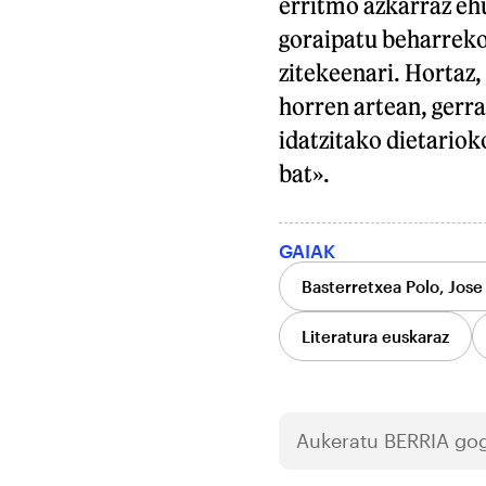
erritmo azkarraz eh
goraipatu beharreko
zitekeenari. Hortaz,
horren artean, gerra
idatzitako dietariok
bat».
GAIAK
Basterretxea Polo, Jose 
Literatura euskaraz
Aukeratu
BERRIA
gog