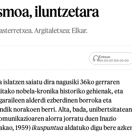
ismoa, iluntzetara
asterretxea. Argitaletxea: Elkar.
Entzun
00:00:00
00:00:00
 islatzen saiatu dira nagusiki 36ko gerraren
itako nobela-kronika historiko gehienak, eta
garaileen alderdi ezberdinen borroka eta
dik norakoen berri. Alta, bada, unibertsitatean
komunikazioaren alorra jorratu duen Inazio
akao, 1959)
ikuspuntua
aldatuko digu bere azke