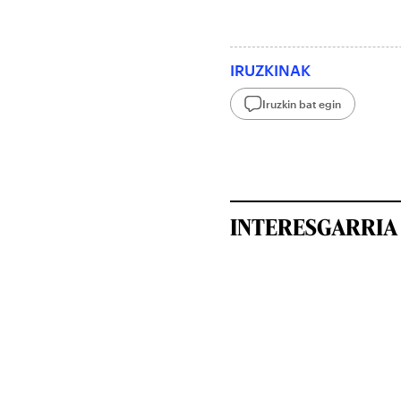
IRUZKINAK
Iruzkin bat egin
INTERESGARRIA 