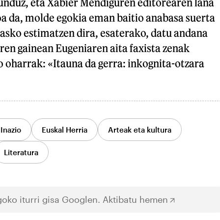
unduz, eta Xabier Mendiguren editorearen lana
a da, molde egokia eman baitio anabasa suerta
 asko estimatzen dira, esaterako, datu andana
ren gainean Eugeniaren aita faxista zenak
o oharrak: «Itauna da gerra: inkognita-otzara
Inazio
Euskal Herria
Arteak eta kultura
Literatura
oko iturri gisa Googlen.
Aktibatu hemen