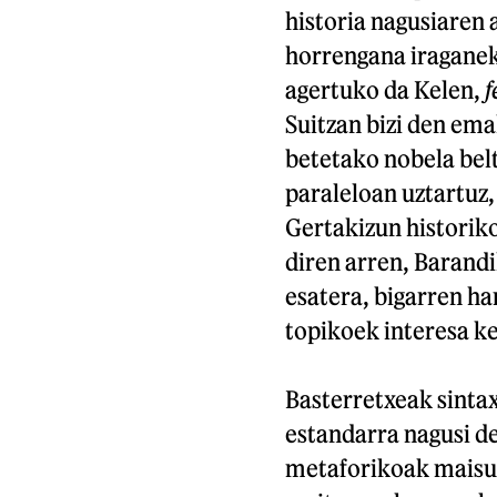
historia nagusiaren 
horrengana iraganek
agertuko da Kelen,
f
Suitzan bizi den em
betetako nobela belt
paraleloan uztartuz,
Gertakizun historik
diren arren, Barandi
esatera, bigarren har
topikoek interesa ke
Basterretxeak sintax
estandarra nagusi de
metaforikoak maisuk