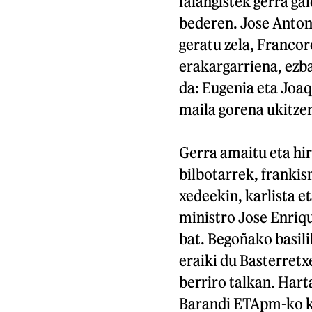
falangistek gerra gal
bederen. Jose Anton
geratu zela, Francor
erakargarriena, ezba
da: Eugenia eta Joa
maila gorena ukitze
Gerra amaitu eta hir
bilbotarrek, franki
xedeekin, karlista e
ministro Jose Enriqu
bat. Begoñako basil
eraiki du Basterretx
berriro talkan. Hart
Barandi ETApm-ko ki