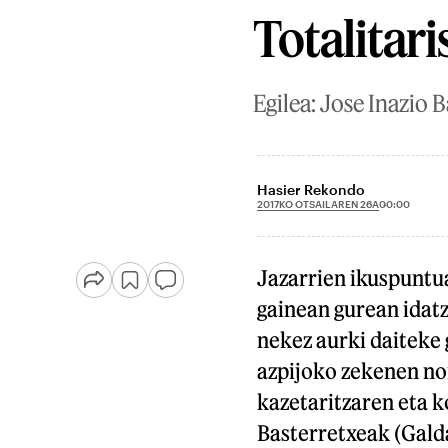
Totalitar
Egilea: Jose Inazio B
Hasier Rekondo
2017KO OTSAILAREN 26A
00:00
Jazarrien ikuspuntua
gainean gurean idatz
nekez aurki daiteke 
azpijoko zekenen non
kazetaritzaren eta 
Basterretxeak (Gald