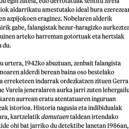
du egin zutela, edo derrotatuak sentitu zirela
iok aldarrikatu amestutako ideal hura ezerezea
en azpijokoen eraginez. Nobelaren alderik
irik gabe, falangistak hezur-haragizko aurkezte
quinen arteko harreman gotortuak eta hertsiak
n du.
u urtera, 1942ko abuztuan, zenbait falangista
smoaren alderdi berean baina oso bestelako
ta erreketeen indarrak ordezkatzen zituen Gerra
e Varela jeneralaren aurka jarri zuten lehergail
ikaren aurrean eratu atentatuaren inguruan
eak istorioa. Historia nagusia eta indibidualak
ara, kartzelatik
damutuen
taldean irtendako
de ohi bat jarriko du detektibe lanetan 1986an,