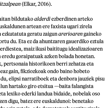
itzalpean
(Elkar, 2016).
aitan bildutako
alderdi
ezberdinen arteko
uskaldunen artean ere faxista ugari zirela
n ezkutatuta geratu zaigun
arerioaren
gaineko
lortu du. Eta ez da ahuntzaren gauerdiko eztula
erdiestea, maiz ikusi baititugu idealizazioaren
 eredu goraipatuak azken bolada honetan.
 pertsonaia historikoen berri zehatza eta
z gain, fikziozkoak ondo baino hobeto
 du, elipsi narratiboek eta denbora jauziek pisu
ilun hartako giro etsitua —baita falangista
ta lexiko ederki landua bidaide, nobelak oso
zen digu, batez ere euskaldunoi: benetako