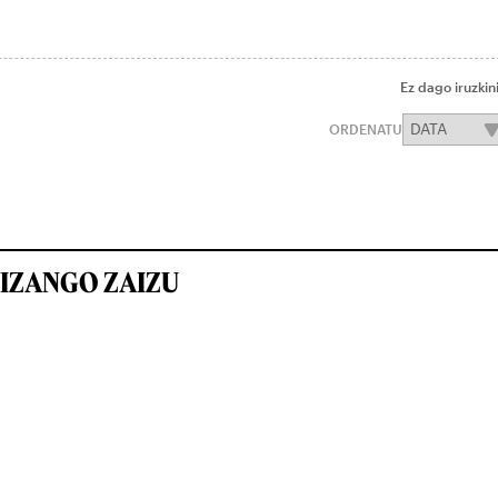
Ez dago iruzkin
ORDENATU
IZANGO ZAIZU