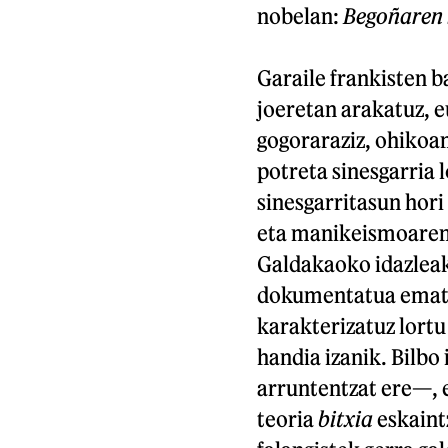
nobelan:
Begoñaren 
Garaile frankisten b
joeretan arakatuz, e
gogoraraziz, ohikoa
potreta sinesgarria 
sinesgarritasun hori 
eta manikeismoaren
Galdakaoko idazleak,
dokumentatua ematea
karakterizatuz lortu
handia izanik. Bilbo 
arruntentzat ere—, e
teoria
bitxia
eskaint