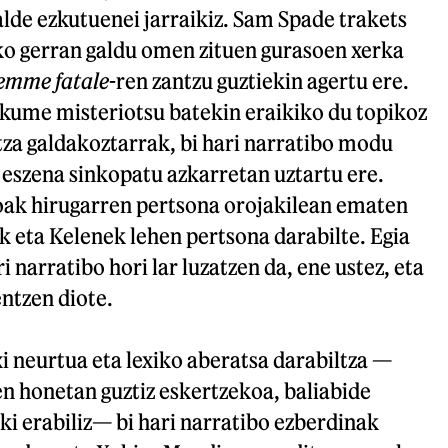
alde ezkutuenei jarraikiz. Sam Spade trakets
o gerran galdu omen zituen gurasoen xerka
emme fatale
-ren zantzu guztiekin agertu ere.
akume misteriotsu batekin eraikiko du topikoz
za galdakoztarrak, bi hari narratibo modu
 eszena sinkopatu azkarretan uztartu ere.
oak hirugarren pertsona orojakilean ematen
k eta Kelenek lehen pertsona darabilte. Egia
i narratibo hori lar luzatzen da, ene ustez, eta
ntzen diote.
i neurtua eta lexiko aberatsa darabiltza —
n honetan guztiz eskertzekoa, baliabide
i erabiliz— bi hari narratibo ezberdinak