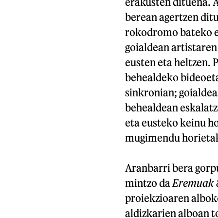
erakusten dituena. A
berean agertzen ditu
rokodromo bateko es
goialdean artistaren
eusten eta heltzen. 
behealdeko bideoeta
sinkronian; goialdea
behealdean eskalatz
eta eusteko keinu ho
mugimendu horietak
Aranbarri bera gorp
mintzo da
Eremuak 
proiekzioaren alboko
aldizkarien alboan t