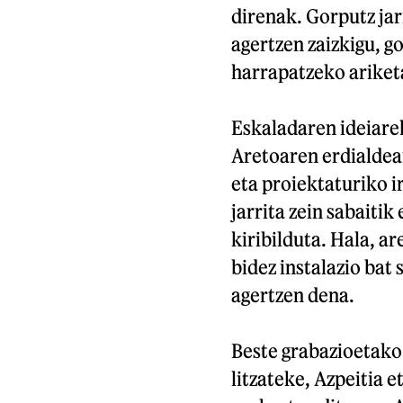
direnak. Gorputz ja
agertzen zaizkigu, 
harrapatzeko ariketa
Eskaladaren ideiarek
Aretoaren erdialdea
eta proiektaturiko 
jarrita zein sabaitik
kiribilduta. Hala, a
bidez instalazio bat
agertzen dena.
Beste grabazioetako
litzateke, Azpeitia e