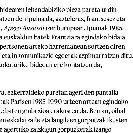
bidearen lehendabiziko pieza pareta urdin
atzen den ipuina da, gazteleraz, frantsesez eta
a,
Apego Ansioso
izenburupean. Ipuinak 1985.
a euskaldun batek Frantziara egindako bidaia
i pertsonen arteko harremanean sortzen diren
r eta inkomunikazio egoerak azpimarratzen ditu
kokaturiko bideoan ere kontatzen da,
a, ezkerraldeko paretan ageri den pantaila
istak Parisen 1985-1990 urteen artean egindako
e baten grabazioa erakusten da. Bertan, oihal
en eskalatzaile eta langileen gorputzak ikusten
be agertuko zaizkigun gorpuzkerak izango