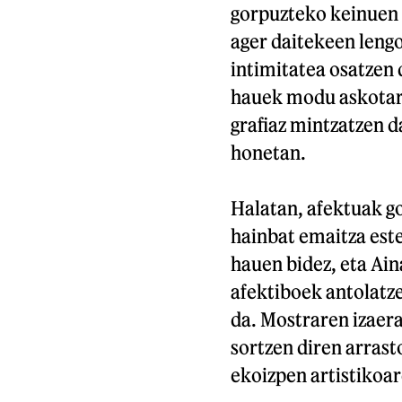
gorpuzteko keinuen x
ager daitekeen leng
intimitatea osatzen
hauek modu askotara 
grafiaz mintzatzen 
honetan.
Halatan, afektuak go
hainbat emaitza este
hauen bidez, eta Ain
afektiboek antolatz
da. Mostraren izaera
sortzen diren arrasto
ekoizpen artistikoar