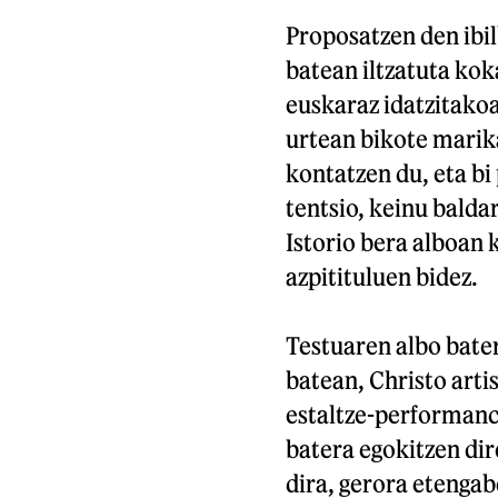
Proposatzen den ibil
batean iltzatuta kok
euskaraz idatzitako
urtean bikote marik
kontatzen du, eta b
tentsio, keinu balda
Istorio bera alboan 
azpitituluen bidez.
Testuaren albo bater
batean, Christo art
estaltze-performanc
batera egokitzen dir
dira, gerora etenga