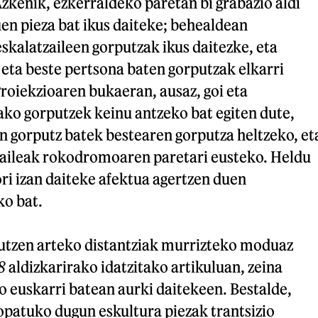
zkenik, ezkerraldeko paretan bi grabazio aldi
en pieza bat ikus daiteke; behealdean
kalatzaileen gorputzak ikus daitezke, eta
 eta beste pertsona baten gorputzak elkarri
Proiekzioaren bukaeran, ausaz, goi eta
ko gorputzek keinu antzeko bat egiten dute,
n gorputz batek bestearen gorputza heltzeko, et
aileak rokodromoaren paretari eusteko. Heldu
ri izan daiteke afektua agertzen duen
o bat.
utzen arteko distantziak murrizteko moduaz
8
aldizkarirako idatzitako artikuluan, zeina
 euskarri batean aurki daitekeen. Bestalde,
opatuko dugun eskultura piezak trantsizio