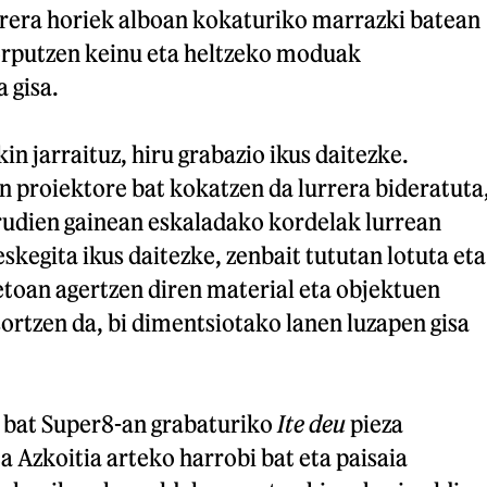
rrera horiek alboan kokaturiko marrazki batean
gorputzen keinu eta heltzeko moduak
 gisa.
in jarraituz, hiru grabazio ikus daitezke.
n proiektore bat kokatzen da lurrera bideratuta
irudien gainean eskaladako kordelak lurrean
 eskegita ikus daitezke, zenbait tututan lotuta eta
retoan agertzen diren material eta objektuen
 sortzen da, bi dimentsiotako lanen luzapen gisa
 bat Super8-an grabaturiko
Ite deu
pieza
ta Azkoitia arteko harrobi bat eta paisaia