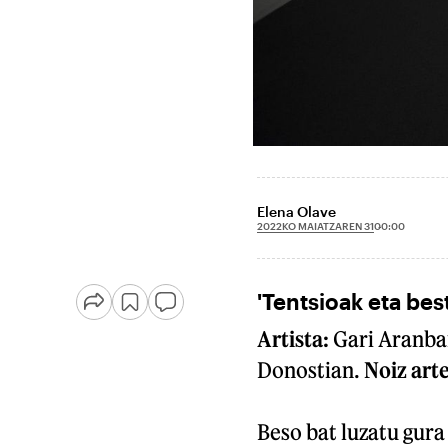
Elena Olave
2022KO MAIATZAREN 31
00:00
'Tentsioak eta bes
Artista:
Gari Aranba
Donostian.
Noiz arte
Beso bat luzatu gura 