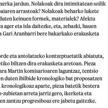
erka jardun. Nolakoak dira intimitatean soilik
oaiaren arrastoak? Nolakoak beharko lukete
 duten keinuen formek, materialek? Afektu
ager eta isla daitezke, eta, zehazki, hauen
da Gari Aranbarri bere bakarkako erakusketa
rde eta antolatzeko kontzeptuetatik abiatuta,
tiko biltzen dira erakusketa aretoan. Pieza
ara Martin komisarioaren laguntzaz, tentsio
en duten ibilbide kronologiko bat proposatzen
 kronologikoaz aparte, pieza batetik bestera
-zubietan arreta jarriz gero, ikerketa eta
en zantzu progresiboaz ere jabetu gaitezke.