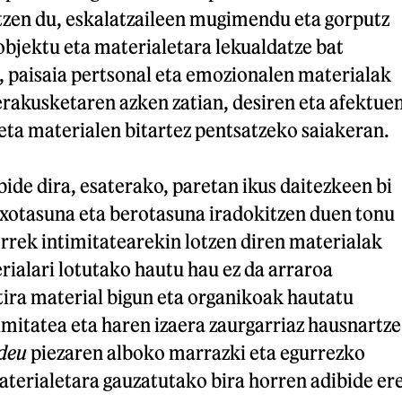
zen du, eskalatzaileen mugimendu eta gorputz
objektu eta materialetara lekualdatze bat
, paisaia pertsonal eta emozionalen materialak
rakusketaren azken zatian, desiren eta afektue
eta materialen bitartez pentsatzeko saiakeran.
ide dira, esaterako, paretan ikus daitezkeen bi
oxotasuna eta berotasuna iradokitzen duen tonu
rrek intimitatearekin lotzen diren materialak
rialari lotutako hautu hau ez da arraroa
tira material bigun eta organikoak hautatu
timitatea eta haren izaera zaurgarriaz hausnartze
 deu
piezaren alboko marrazki eta egurrezko
aterialetara gauzatutako bira horren adibide er