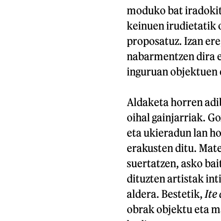
moduko bat iradokit
keinuen irudietatik 
proposatuz. Izan ere
nabarmentzen dira e
inguruan objektuen 
Aldaketa horren adib
oihal gainjarriak. G
eta ukieradun lan ho
erakusten ditu. Mate
suertatzen, asko bai
dituzten artistak in
aldera. Bestetik,
Ite
obrak objektu eta m