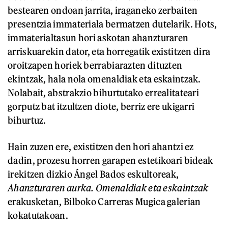
bestearen ondoan jarrita, iraganeko zerbaiten
presentzia immateriala bermatzen dutelarik. Hots,
immaterialtasun hori askotan ahanzturaren
arriskuarekin dator, eta horregatik existitzen dira
oroitzapen horiek berrabiarazten dituzten
ekintzak, hala nola omenaldiak eta eskaintzak.
Nolabait, abstrakzio bihurtutako errealitateari
gorputz bat itzultzen diote, berriz ere ukigarri
bihurtuz.
Hain zuzen ere, existitzen den hori ahantzi ez
dadin, prozesu horren garapen estetikoari bideak
irekitzen dizkio Ángel Bados eskultoreak,
Ahanzturaren aurka. Omenaldiak eta eskaintzak
erakusketan, Bilboko Carreras Mugica galerian
kokatutakoan.