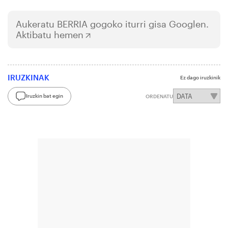
Aukeratu
BERRIA
gogoko iturri gisa Googlen.
Aktibatu hemen
IRUZKINAK
Ez dago iruzkinik
Iruzkin bat egin
ORDENATU