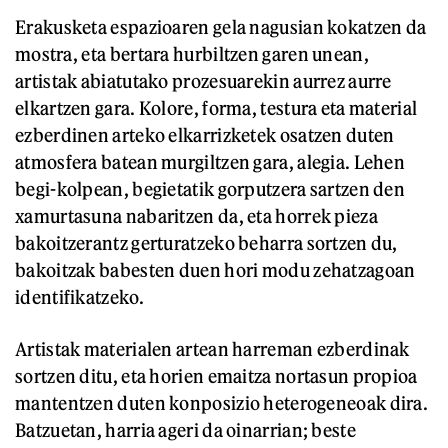
Erakusketa espazioaren gela nagusian kokatzen da
mostra, eta bertara hurbiltzen garen unean,
artistak abiatutako prozesuarekin aurrez aurre
elkartzen gara. Kolore, forma, testura eta material
ezberdinen arteko elkarrizketek osatzen duten
atmosfera batean murgiltzen gara, alegia. Lehen
begi-kolpean, begietatik gorputzera sartzen den
xamurtasuna nabaritzen da, eta horrek pieza
bakoitzerantz gerturatzeko beharra sortzen du,
bakoitzak babesten duen hori modu zehatzagoan
identifikatzeko.
Artistak materialen artean harreman ezberdinak
sortzen ditu, eta horien emaitza nortasun propioa
mantentzen duten konposizio heterogeneoak dira.
Batzuetan, harria ageri da oinarrian; beste