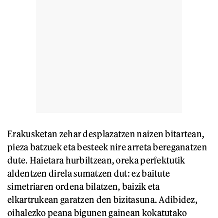
Erakusketan zehar desplazatzen naizen bitartean,
pieza batzuek eta besteek nire arreta bereganatzen
dute. Haietara hurbiltzean, oreka perfektutik
aldentzen direla sumatzen dut: ez baitute
simetriaren ordena bilatzen, baizik eta
elkartrukean garatzen den bizitasuna. Adibidez,
oihalezko peana bigunen gainean kokatutako