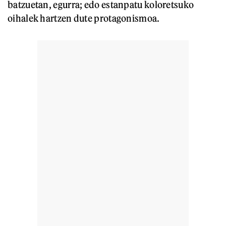
batzuetan, egurra; edo estanpatu koloretsuko
oihalek hartzen dute protagonismoa.