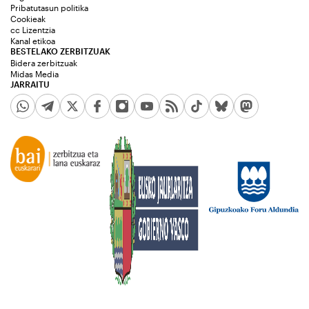
Pribatutasun politika
Cookieak
cc Lizentzia
Kanal etikoa
BESTELAKO ZERBITZUAK
Bidera zerbitzuak
Midas Media
JARRAITU