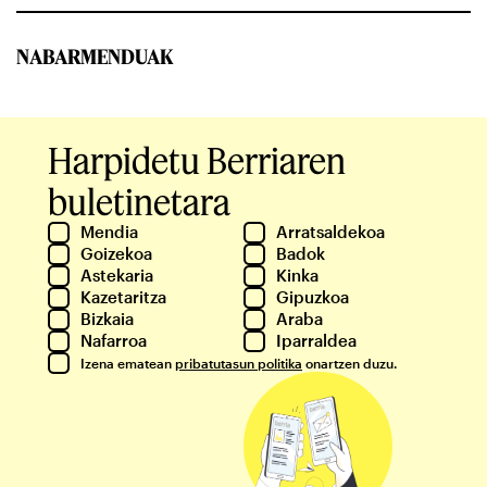
NABARMENDUAK
Harpidetu Berriaren
buletinetara
Mendia
Arratsaldekoa
Goizekoa
Badok
Astekaria
Kinka
Kazetaritza
Gipuzkoa
Bizkaia
Araba
Nafarroa
Iparraldea
Izena ematean
pribatutasun politika
onartzen duzu.