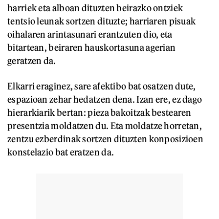
harriek eta alboan dituzten beirazko ontziek
tentsio leunak sortzen dituzte; harriaren pisuak
oihalaren arintasunari erantzuten dio, eta
bitartean, beiraren hauskortasuna agerian
geratzen da.
Elkarri eraginez, sare afektibo bat osatzen dute,
espazioan zehar hedatzen dena. Izan ere, ez dago
hierarkiarik bertan: pieza bakoitzak bestearen
presentzia moldatzen du. Eta moldatze horretan,
zentzu ezberdinak sortzen dituzten konposizioen
konstelazio bat eratzen da.