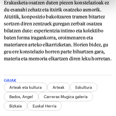
Erakusketa osatzen duten piezen konstelazioak ez
du esanahi zehatz eta itxirik osatzeko asmorik.
Aitzitik, konposizio bakoitzaren tramen bitartez
sortzen diren zentzuek guregan zerbait osatzea
bilatzen dute: esperientzia intimo eta kolektibo
baten forma iragankorra, oroimenaren eta
materiaren arteko elkarrizketan. Horien bidez, gu
geu ere konstelazio horren parte bihurtzen gara,
materia eta memoria elkartzen diren leku horretan.
GAIAK
Arteak eta kultura
Arteak
Eskultura
Bados, Angel
Carreras Mugica galeria
Bizkaia
Euskal Herria