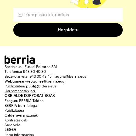
Berria.eus - Euskal Editorea SM
Telefonoa: 943 30 40 30
Bezero arreta: 943 30 43 45 | laguna@berria.eus
Webgunea:
webgunea@berria.eus
Publizitatea:
publi@bidera.eus
Harremanetan jarri
ORRIALDE KORPORATIBOAK
Ezagutu BERRIA Taldea
BERRIA berri bloga
Publizitatea
Galdera-erantzunak
Kontratazioak
Sarebide
LEGEA
Lege informazioa