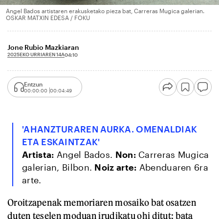
Angel Bados artistaren erakusketako pieza bat, Carreras Mugica galerian.
OSKAR MATXIN EDESA / FOKU
Jone Rubio Mazkiaran
2025EKO URRIAREN 14A
04:10
Entzun
00:00:00
00:04:49
'AHANZTURAREN AURKA. OMENALDIAK
ETA ESKAINTZAK'
Artista:
Angel Bados.
Non:
Carreras Mugica
galerian, Bilbon.
Noiz arte:
Abenduaren 6ra
arte.
Oroitzapenak memoriaren mosaiko bat osatzen
duten teselen moduan irudikatu ohi ditut: bata