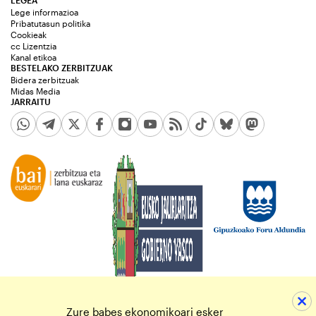
Lege informazioa
Pribatutasun politika
Cookieak
cc Lizentzia
Kanal etikoa
BESTELAKO ZERBITZUAK
Bidera zerbitzuak
Midas Media
JARRAITU
Zure babes ekonomikoari esker