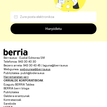
Berria.eus - Euskal Editorea SM
Telefonoa: 943 30 40 30
Bezero arreta: 943 30 43 45 | laguna@berria.eus
Webgunea:
webgunea@berria.eus
Publizitatea:
publi@bidera.eus
Harremanetan jarri
ORRIALDE KORPORATIBOAK
Ezagutu BERRIA Taldea
BERRIA berri bloga
Publizitatea
Galdera-erantzunak
Kontratazioak
Sarebide
LEGEA