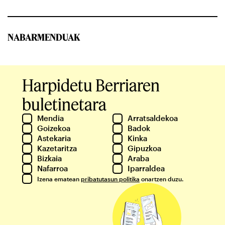
NABARMENDUAK
Harpidetu Berriaren
buletinetara
Mendia
Arratsaldekoa
Goizekoa
Badok
Astekaria
Kinka
Kazetaritza
Gipuzkoa
Bizkaia
Araba
Nafarroa
Iparraldea
Izena ematean
pribatutasun politika
onartzen duzu.