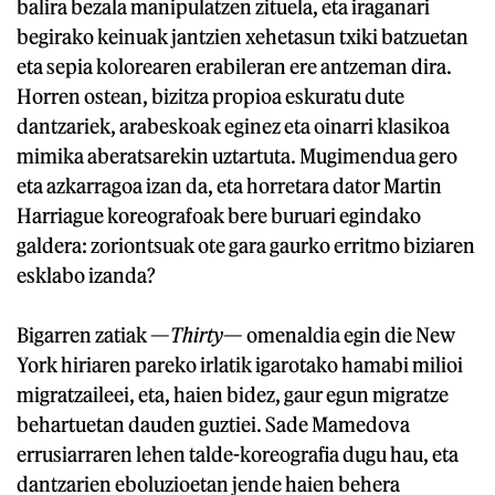
balira bezala manipulatzen zituela, eta iraganari
begirako keinuak jantzien xehetasun txiki batzuetan
eta sepia kolorearen erabileran ere antzeman dira.
Horren ostean, bizitza propioa eskuratu dute
dantzariek, arabeskoak eginez eta oinarri klasikoa
mimika aberatsarekin uztartuta. Mugimendua gero
eta azkarragoa izan da, eta horretara dator Martin
Harriague koreografoak bere buruari egindako
galdera: zoriontsuak ote gara gaurko erritmo biziaren
esklabo izanda?
Bigarren zatiak —
Thirty
— omenaldia egin die New
York hiriaren pareko irlatik igarotako hamabi milioi
migratzaileei, eta, haien bidez, gaur egun migratze
behartuetan dauden guztiei. Sade Mamedova
errusiarraren lehen talde-koreografia dugu hau, eta
dantzarien eboluzioetan jende haien behera