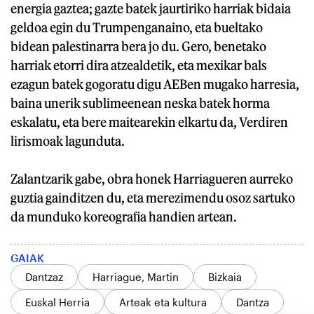
energia gaztea; gazte batek jaurtiriko harriak bidaia
geldoa egin du Trumpenganaino, eta bueltako
bidean palestinarra bera jo du. Gero, benetako
harriak etorri dira atzealdetik, eta mexikar bals
ezagun batek gogoratu digu AEBen mugako harresia,
baina unerik sublimeenean neska batek horma
eskalatu, eta bere maitearekin elkartu da, Verdiren
lirismoak lagunduta.
Zalantzarik gabe, obra honek Harriagueren aurreko
guztia gainditzen du, eta merezimendu osoz sartuko
da munduko koreografia handien artean.
GAIAK
Dantzaz
Harriague, Martin
Bizkaia
Euskal Herria
Arteak eta kultura
Dantza