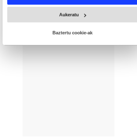
Webgune honek cookie propioak eta hirugarrenen cookie-
Aukeratu
fitxategiak erabiltzen ditu. Zure esperientzia eta zerbitzuak
hobetzeko asmoz, cookie teknologiaz baliatzen gara. Ohar
hau onartuz gero, teknologia hori erabiltzeko baimen
esplizitua ematen diguzu.
Gehiago irakurri
Baztertu cookie-ak