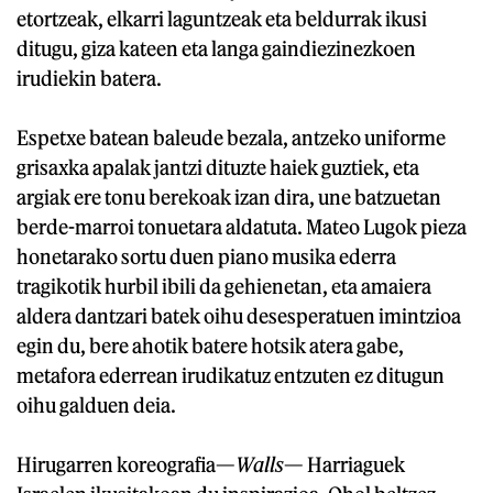
etortzeak, elkarri laguntzeak eta beldurrak ikusi
ditugu, giza kateen eta langa gaindiezinezkoen
irudiekin batera.
Espetxe batean baleude bezala, antzeko uniforme
grisaxka apalak jantzi dituzte haiek guztiek, eta
argiak ere tonu berekoak izan dira, une batzuetan
berde-marroi tonuetara aldatuta. Mateo Lugok pieza
honetarako sortu duen piano musika ederra
tragikotik hurbil ibili da gehienetan, eta amaiera
aldera dantzari batek oihu desesperatuen imintzioa
egin du, bere ahotik batere hotsik atera gabe,
metafora ederrean irudikatuz entzuten ez ditugun
oihu galduen deia.
Hirugarren koreografia—
Walls
— Harriaguek