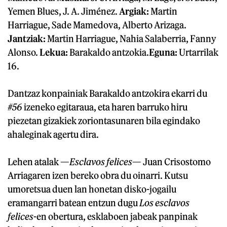
Yemen Blues, J. A. Jiménez.
Argiak:
Martin
Harriague, Sade Mamedova, Alberto Arizaga.
Jantziak:
Martin Harriague, Nahia Salaberria, Fanny
Alonso.
Lekua:
Barakaldo antzokia.
Eguna:
Urtarrilak
16.
Dantzaz konpainiak Barakaldo antzokira ekarri du
#56
izeneko egitaraua, eta haren barruko hiru
piezetan gizakiek zoriontasunaren bila egindako
ahaleginak agertu dira.
Lehen atalak —
Esclavos felices
— Juan Crisostomo
Arriagaren izen bereko obra du oinarri. Kutsu
umoretsua duen lan honetan disko-jogailu
eramangarri batean entzun dugu
Los esclavos
felices
-en obertura, esklaboen jabeak panpinak