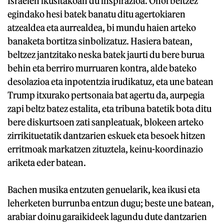
Israelen ikusitakoan du inspirazioa. Ohol beltzez
egindako hesi batek banatu ditu agertokiaren
atzealdea eta aurrealdea, bi mundu haien arteko
banaketa bortitza sinbolizatuz. Hasiera batean,
beltzez jantzitako neska batek jaurti du bere burua
behin eta berriro murruaren kontra, alde bateko
desolazioa eta inpotentzia irudikatuz, eta une batean
Trump itxurako pertsonaia bat agertu da, aurpegia
zapi beltz batez estalita, eta tribuna batetik bota ditu
bere diskurtsoen zati sanpleatuak, blokeen arteko
zirrikituetatik dantzarien eskuek eta besoek hitzen
erritmoak markatzen zituztela, keinu-koordinazio
ariketa eder batean.
Bachen musika entzuten genuelarik, kea ikusi eta
leherketen burrunba entzun dugu; beste une batean,
arabiar doinu garaikideek lagundu dute dantzarien