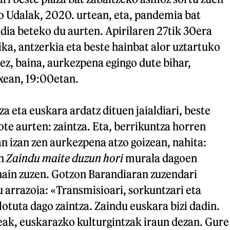
o Udalak, 2020. urtean, eta, pandemia bat
ldia beteko du aurten. Apirilaren 27tik 30era
ika, antzerkia eta beste hainbat alor uztartuko
rez, baina, aurkezpena egingo dute bihar,
xean, 19:00etan.
 eta euskara ardatz dituen jaialdiari, beste
ote aurten: zaintza. Eta, berrikuntza horren
n izan zen aurkezpena atzo goizean, nahita:
en
Zaindu maite duzun hori
murala dagoen
hain zuzen. Gotzon Barandiaran zuzendari
u arrazoia: «Transmisioari, sorkuntzari eta
otuta dago zaintza. Zaindu euskara bizi dadin.
eak, euskarazko kulturgintzak iraun dezan. Gure