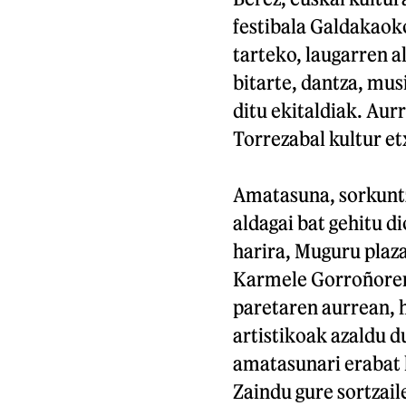
festibala Galdakaok
tarteko, laugarren a
bitarte, dantza, mus
ditu ekitaldiak. Aur
Torrezabal kultur et
Amatasuna, sorkuntza
aldagai bat gehitu di
harira, Muguru plaza
Karmele Gorroñor
paretaren aurrean, 
artistikoak azaldu d
amatasunari erabat l
Zaindu gure sortzail