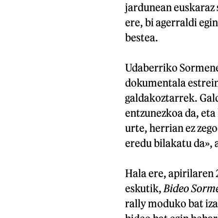
jardunean euskaraz s
ere, bi agerraldi eg
bestea.
Udaberriko Sormene
dokumentala estrein
galdakoztarrek. Gal
entzunezkoa da, eta 
urte, herrian ez zeg
eredu bilakatu da», 
Hala ere, apirilaren 
eskutik,
Bideo Sorm
rally moduko bat iz