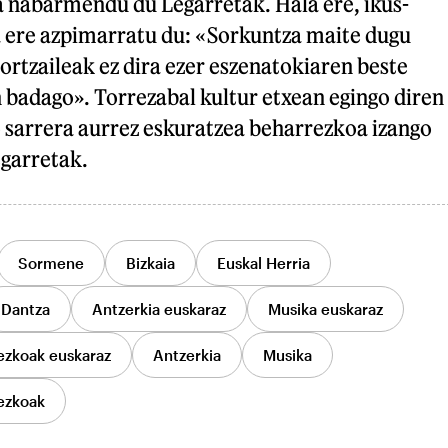
a nabarmendu du Legarretak. Hala ere, ikus-
a ere azpimarratu du: «Sorkuntza maite dugu
sortzaileak ez dira ezer eszenatokiaren beste
n badago». Torrezabal kultur etxean egingo diren
o sarrera aurrez eskuratzea beharrezkoa izango
egarretak.
Sormene
Bizkaia
Euskal Herria
Dantza
Antzerkia euskaraz
Musika euskaraz
ezkoak euskaraz
Antzerkia
Musika
ezkoak