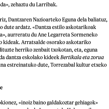
 da», zehaztu du Larribak.
riz, Dantzaren Nazioarteko Eguna dela baliatuz,
ko dute ardatz. «Dantza estilo askotarikoak
ra», aurreratu du Ane Legarreta Sormeneko
ko kideak. Arratsalde osorako askotariko
dituzte herriko zenbait txokotan, eta, eguna
da dantza eskolako kideek
Bertikala eta zorua
na estreinatuko dute, Torrezabal kultur etxeko
de
kionez, «inoiz baino galdakoztar gehiagok»