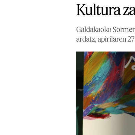
Kultura z
Galdakaoko Sormene 
ardatz, apirilaren 2