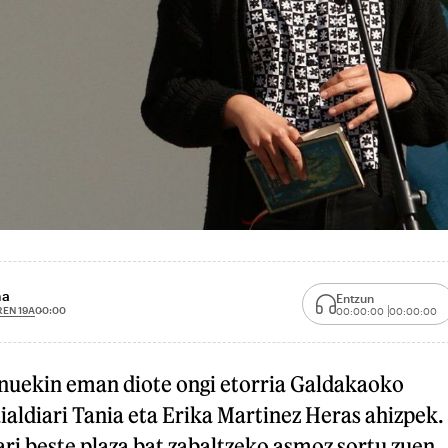
na
Entzun
REN 19A
00:00
00:00:00
00:00:00
inuekin eman diote ongi etorria Galdakaoko
ialdiari Tania eta Erika Martinez Heras ahizpek.
ari beste plaza bat zabaltzeko asmoz sortu zuen