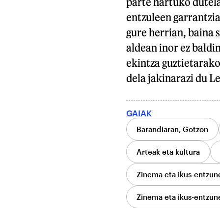
parte hartuko dutel
entzuleen garrantzi
gure herrian, baina 
aldean inor ez baldi
ekintza guztietarak
dela jakinarazi du L
GAIAK
Barandiaran, Gotzon
Arteak eta kultura
Zinema eta ikus-entzun
Zinema eta ikus-entzun