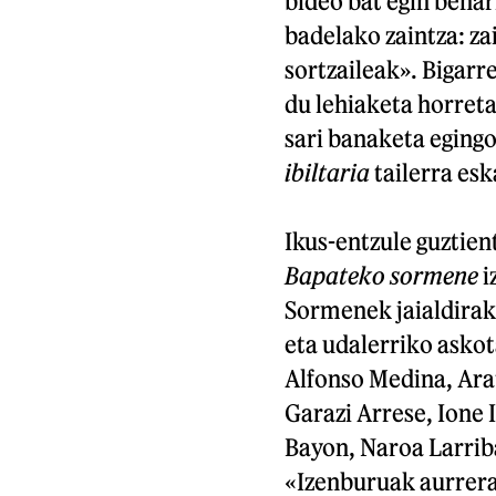
bideo bat egin behar
badelako zaintza: za
sortzaileak». Bigarr
du lehiaketa horreta
sari banaketa egingo
ibiltaria
tailerra esk
Ikus-entzule guztien
Bapateko sormene
i
Sormenek jaialdirak
eta udalerriko askot
Alfonso Medina, Ara
Garazi Arrese, Ione 
Bayon, Naroa Larriba
«Izenburuak aurrer