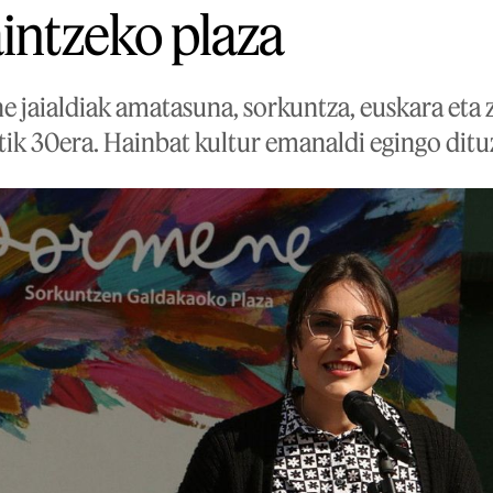
aintzeko plaza
jaialdiak amatasuna, sorkuntza, euskara eta z
7tik 30era. Hainbat kultur emanaldi egingo ditu