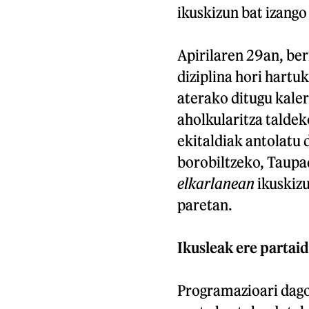
ikuskizun bat izango
Apirilaren 29an, ber
diziplina hori hartu
aterako ditugu kale
aholkularitza talde
ekitaldiak antolatu 
borobiltzeko, Taupa
elkarlanean
ikuskizu
paretan.
Ikusleak ere partai
Programazioari dago