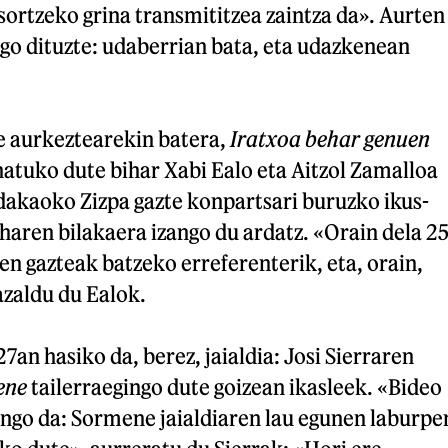
ortzeko grina transmititzea zaintza da». Aurten
ingo dituzte: udaberrian bata, eta udazkenean
 aurkeztearekin batera,
Iratxoa behar genuen
atuko dute bihar Xabi Ealo eta Aitzol Zamalloa
dakaoko Zizpa gazte konpartsari buruzko ikus-
haren bilakaera izango du ardatz. «Orain dela 2
oen gazteak batzeko erreferenterik, eta, orain,
azaldu du Ealok.
27an hasiko da, berez, jaialdia: Josi Sierraren
ene
tailerraegingo dute goizean ikasleek. «Bideo
ango da: Sormene jaialdiaren lau egunen laburpe