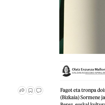
Olatz Enzunza Mallo
2023KO APIRILA
GALDAKAO
Fagot eta tronpa do
(Bizkaia) Sormene ja
Berez, euskal kultur