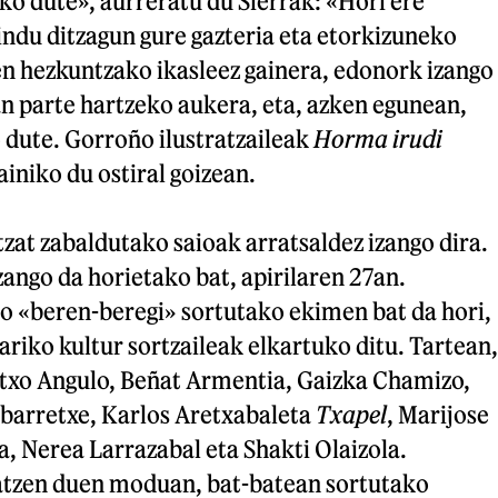
ko dute», aurreratu du Sierrak: «Hori ere
indu ditzagun gure gazteria eta etorkizuneko
en hezkuntzako ikasleez gainera, edonork izango
n parte hartzeko aukera, eta, azken egunean,
 dute. Gorroño ilustratzaileak
Horma irudi
ainiko du ostiral goizean.
tzat zabaldutako saioak arratsaldez izango dira.
zango da horietako bat, apirilaren 27an.
o «beren-beregi» sortutako ekimen bat da hori,
ariko kultur sortzaileak elkartuko ditu. Tartean,
txo Angulo, Beñat Armentia, Gaizka Chamizo,
Ibarretxe, Karlos Aretxabaleta
Txapel
, Marijose
, Nerea Larrazabal eta Shakti Olaizola.
atzen duen moduan, bat-batean sortutako