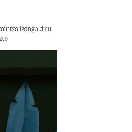
aintza izango ditu
zte