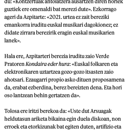
du: «Kontzertuak antolatzera ausartzen diren horiek
guztiek ere omenaldi bat merezi dute». Ezkorrago
ageri da Azpitarte: «2021. urtea ez zait bereziki
emankorra iruditu euskal musikari dagokionez; ez
didate zirrara berezirik eragin euskal musikarien
lanek».
Hala ere, Azpitarteri berezia iruditu zaio Verde
Pratoren
Kondaira eder hura
: «Euskal folkaren eta
elektronikaren uztartzea gozo-gozo itsasten zaio
ahotsari. Ezaugarri propio asko dituen proposamena
da, erabat ezberdina, berez bereizten dena. Eta hori
oso lantzean behin gertatzen da».
Tolosa ere iritzi berekoa da: «Uste dut Arsuagak
heldutasun ariketa bikaina egin duela diskoan, non
erroek eta etorkizunak bat egiten duten, artifizio eta