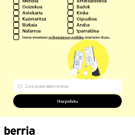
Mendia
Arratsaldekoa
Goizekoa
Badok
Astekaria
Kinka
Kazetaritza
Gipuzkoa
Bizkaia
Araba
Nafarroa
Iparraldea
Izena ematean
pribatutasun politika
onartzen duzu.