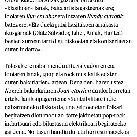
«klasikoen» lanak, baita artista gazteenak ere;
Idoiaren
Ilun eta abar
eta Intzaren
Ilundu aurretik
,
batez ere. «Eta duela gutxi hasitakoen arrakasta
ikusgarriak (Olatz Salvador, Liher, Amak, Huntza)
begien aurrean jarri digu diskoetan eta kontzertuetan
duten indarra».
Tolosak ere nabarmendu ditu Salvadorren eta
Idoiaren lanak, «pop eta rock musikatik edaten
duten bakarlarien» artean. Dena den, haren ustez,
Abereh bakarlariaren
Joan-etorrian
da alor horretan
urteko lanik aipagarriena: «Sentsibilitate indie
nabarmeneko diskoa da, une geldoenetan folkari
begiratzen dion moduan, tarte jakinetan pop-rock
indartsuari edo biluztasun elektrikoari begiratzeko
gai dena. Nortasun handia du, eta hori estimatzekoa