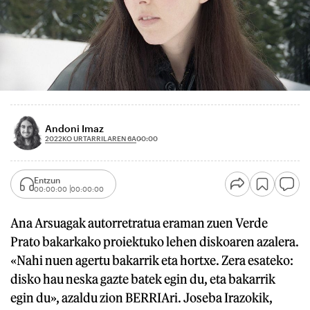
Andoni Imaz
2022KO URTARRILAREN 6A
00:00
Entzun
00:00:00
00:00:00
Ana Arsuagak autorretratua eraman zuen Verde
Prato bakarkako proiektuko lehen diskoaren azalera.
«Nahi nuen agertu bakarrik eta hortxe. Zera esateko:
disko hau neska gazte batek egin du, eta bakarrik
egin du», azaldu zion BERRIAri. Joseba Irazokik,