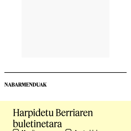
NABARMENDUAK
Harpidetu Berriaren
buletinetara