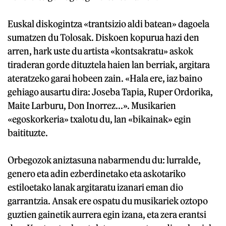
Euskal diskogintza «trantsizio aldi batean» dagoela
sumatzen du Tolosak. Diskoen kopurua hazi den
arren, hark uste du artista «kontsakratu» askok
tiraderan gorde dituztela haien lan berriak, argitara
ateratzeko garai hobeen zain. «Hala ere, iaz baino
gehiago ausartu dira: Joseba Tapia, Ruper Ordorika,
Maite Larburu, Don Inorrez...». Musikarien
«egoskorkeria» txalotu du, lan «bikainak» egin
baitituzte.
Orbegozok aniztasuna nabarmendu du: lurralde,
genero eta adin ezberdinetako eta askotariko
estiloetako lanak argitaratu izanari eman dio
garrantzia. Ansak ere ospatu du musikariek oztopo
guztien gainetik aurrera egin izana, eta zera erantsi