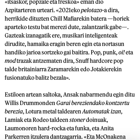
«itsaskor, popzale eta freskoa» eman dio
Azpitarteren urteari. «2021eko
pelotazo
-a dira,
herrikide dituzten Chill Mafiarekin batera —horiek
aparteko testu bat merezi dute, zalantzarik gabe—.
Gazteak izanagatik ere, musikari inteligenteak
dirudite, hamaika eragin beren egin eta nortasun
handiko jarioa sortzeko gai baitira. Pop, punk,
oi!
eta
mod
trazak antzematen dira, Snuff hardcore pop
talde britainiarra Zaramarekin edo Jotakierekin
fusionatuko balitz bezala».
Estiloen artean saltoka, Ansak nabarmendu egin ditu
Willis Drummonden
Garai bereziendako kontzertu
berezia
, Lotura metal taldearen
Automatak izan
,
Lamiak eta Rodeo taldeen
stoner
doinuak,
Laumonoren hard-rocka eta funka, eta Anita
Parkerren itzulera dantzagarria. «Eta McOnakena