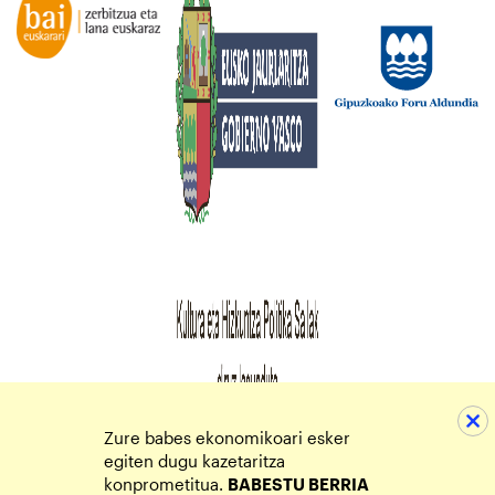
Zure babes ekonomikoari esker
egiten dugu kazetaritza
konprometitua.
BABESTU BERRIA