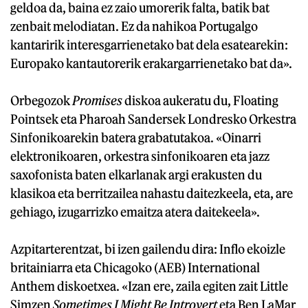
geldoa da, baina ez zaio umorerik falta, batik bat
zenbait melodiatan. Ez da nahikoa Portugalgo
kantaririk interesgarrienetako bat dela esatearekin:
Europako kantautorerik erakargarrienetako bat da».
Orbegozok
Promises
diskoa aukeratu du, Floating
Pointsek eta Pharoah Sandersek Londresko Orkestra
Sinfonikoarekin batera grabatutakoa. «Oinarri
elektronikoaren, orkestra sinfonikoaren eta jazz
saxofonista baten elkarlanak argi erakusten du
klasikoa eta berritzailea nahastu daitezkeela, eta, are
gehiago, izugarrizko emaitza atera daitekeela».
Azpitarterentzat, bi izen gailendu dira: Inflo ekoizle
britainiarra eta Chicagoko (AEB) International
Anthem diskoetxea. «Izan ere, zaila egiten zait Little
Simzen
Sometimes I Might Be Introvert
eta Ben LaMar