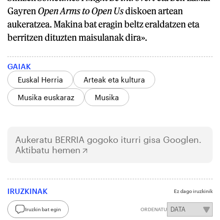
Gayren
Open Arms to Open Us
diskoen artean
aukeratzea. Makina bat eragin beltz eraldatzen eta
berritzen dituzten maisulanak dira».
GAIAK
Euskal Herria
Arteak eta kultura
Musika euskaraz
Musika
Aukeratu
BERRIA
gogoko iturri gisa Googlen.
Aktibatu hemen
IRUZKINAK
Ez dago iruzkinik
Iruzkin bat egin
ORDENATU