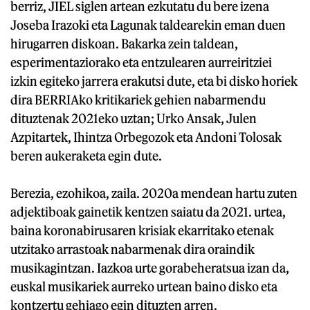
berriz, JIEL siglen artean ezkutatu du bere izena
Joseba Irazoki eta Lagunak taldearekin eman duen
hirugarren diskoan. Bakarka zein taldean,
esperimentaziorako eta entzulearen aurreiritziei
izkin egiteko jarrera erakutsi dute, eta bi disko horiek
dira BERRIAko kritikariek gehien nabarmendu
dituztenak 2021eko uztan; Urko Ansak, Julen
Azpitartek, Ihintza Orbegozok eta Andoni Tolosak
beren aukeraketa egin dute.
Berezia, ezohikoa, zaila. 2020a mendean hartu zuten
adjektiboak gainetik kentzen saiatu da 2021. urtea,
baina koronabirusaren krisiak ekarritako etenak
utzitako arrastoak nabarmenak dira oraindik
musikagintzan. Iazkoa urte gorabeheratsua izan da,
euskal musikariek aurreko urtean baino disko eta
kontzertu gehiago egin dituzten arren.