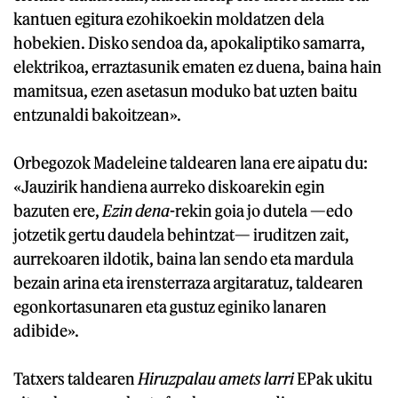
kantuen egitura ezohikoekin moldatzen dela
hobekien. Disko sendoa da, apokaliptiko samarra,
elektrikoa, erraztasunik ematen ez duena, baina hain
mamitsua, ezen asetasun moduko bat uzten baitu
entzunaldi bakoitzean».
Orbegozok Madeleine taldearen lana ere aipatu du:
«Jauzirik handiena aurreko diskoarekin egin
bazuten ere,
Ezin dena
-rekin goia jo dutela —edo
jotzetik gertu daudela behintzat— iruditzen zait,
aurrekoaren ildotik, baina lan sendo eta mardula
bezain arina eta irensterraza argitaratuz, taldearen
egonkortasunaren eta gustuz eginiko lanaren
adibide».
Tatxers taldearen
Hiruzpalau amets larri
EPak ukitu