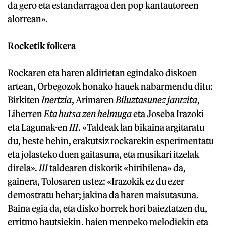
da gero eta estandarragoa den pop kantautoreen
alorrean».
Rocketik folkera
Rockaren eta haren aldirietan egindako diskoen
artean, Orbegozok honako hauek nabarmendu ditu:
Birkiten
Inertzia
, Arimaren
Biluztasunez jantzita
,
Liherren
Eta hutsa zen helmuga
eta Joseba Irazoki
eta Lagunak-en
III
. «Taldeak lan bikaina argitaratu
du, beste behin, erakutsiz rockarekin esperimentatu
eta jolasteko duen gaitasuna, eta musikari itzelak
direla».
III
taldearen diskorik «biribilena» da,
gainera, Tolosaren ustez: «Irazokik ez du ezer
demostratu behar; jakina da haren maisutasuna.
Baina egia da, eta disko horrek hori baieztatzen du,
erritmo hautsiekin, haien menpeko melodiekin eta