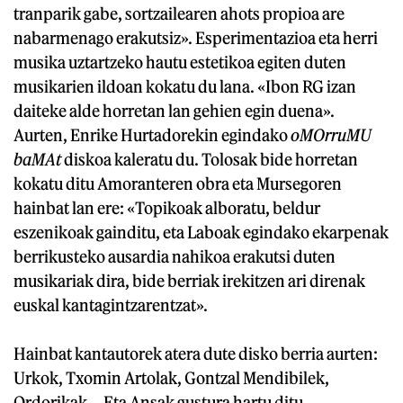
tranparik gabe, sortzailearen ahots propioa are
nabarmenago erakutsiz». Esperimentazioa eta herri
musika uztartzeko hautu estetikoa egiten duten
musikarien ildoan kokatu du lana. «Ibon RG izan
daiteke alde horretan lan gehien egin duena».
Aurten, Enrike Hurtadorekin egindako
oMOrruMU
baMAt
diskoa kaleratu du. Tolosak bide horretan
kokatu ditu Amoranteren obra eta Mursegoren
hainbat lan ere: «Topikoak alboratu, beldur
eszenikoak gainditu, eta Laboak egindako ekarpenak
berrikusteko ausardia nahikoa erakutsi duten
musikariak dira, bide berriak irekitzen ari direnak
euskal kantagintzarentzat».
Hainbat kantautorek atera dute disko berria aurten:
Urkok, Txomin Artolak, Gontzal Mendibilek,
Ordorikak... Eta Ansak gustura hartu ditu