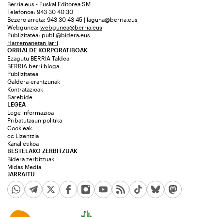
Berria.eus - Euskal Editorea SM
Telefonoa: 943 30 40 30
Bezero arreta: 943 30 43 45 | laguna@berria.eus
Webgunea:
webgunea@berria.eus
Publizitatea:
publi@bidera.eus
Harremanetan jarri
ORRIALDE KORPORATIBOAK
Ezagutu BERRIA Taldea
BERRIA berri bloga
Publizitatea
Galdera-erantzunak
Kontratazioak
Sarebide
LEGEA
Lege informazioa
Pribatutasun politika
Cookieak
cc Lizentzia
Kanal etikoa
BESTELAKO ZERBITZUAK
Bidera zerbitzuak
Midas Media
JARRAITU