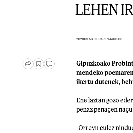
LEHEN I
2020KO ABENDUAREN 4A
00:00
Gipuzkoako Probintz
mendeko poemaren i
ikertu dutenek, beh
Ene laztan gozo ede
penaz penaçen naçu
-Orreyn culez nindu