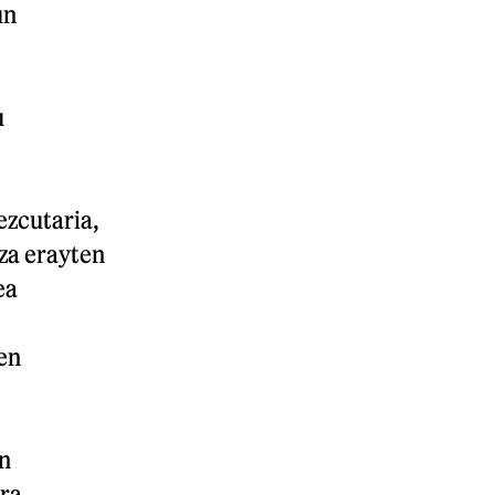
un
u
ezcutaria,
za erayten
ea
en
n
ra.