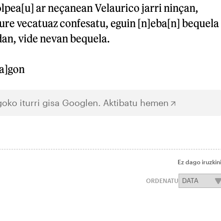
olpea[u] ar neçanean Velaurico jarri ninçan,
ure vecatuaz confesatu, eguin [n]eba[n] bequela
an, vide nevan bequela.
[a]gon
oko iturri gisa Googlen.
Aktibatu hemen
Ez dago iruzkin
ORDENATU