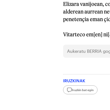
Elizara vanijoean, c
alderean aurrean ne
penetençia eman çid
Vitarteco em[en] ni
Aukeratu
BERRIA
gog
IRUZKINAK
Iruzkin bat egin