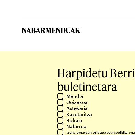
NABARMENDUAK
Harpidetu Berr
buletinetara
Mendia
Goizekoa
Astekaria
Kazetaritza
Bizkaia
Nafarroa
Izena ematean
pribatutasun politika
ona