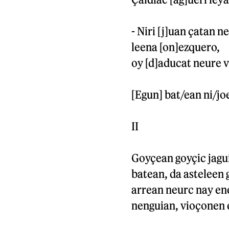
- Niri [j]uan çatan 
leena [on]ezquero,
oy [d]aducat neure 
[Egun] bat/ean ni/jo
II
Goyçean goyçic jagui
batean, da asteleen 
arrean neurc nay en
nenguian, vioçonen 