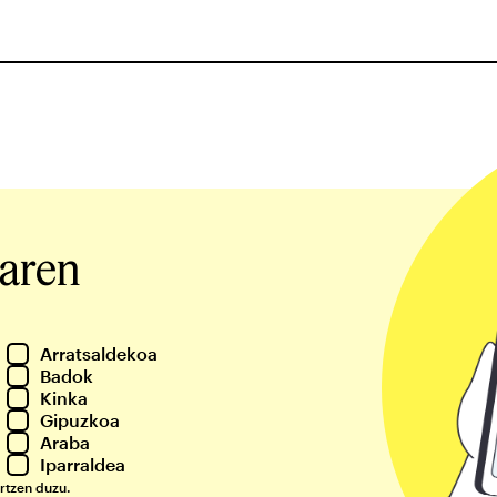
iaren
Arratsaldekoa
Badok
Kinka
Gipuzkoa
Araba
Iparraldea
rtzen duzu.