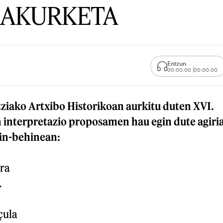
RAKURKETA
Entzun
00:00:00
00:00:00
iako Artxibo Historikoan aurkitu duten XVI.
nterpretazio proposamen hau egin dute agiri
in-behinean:
rra
.
çula