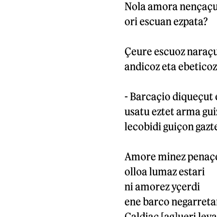
Nola amora nençaç
ori escuan ezpata?
Çeure escuoz naraç
andicoz eta ebeticoz
- Barcaçio diqueçut 
usatu eztet arma gui
lecobidi guiçon gazt
Amore minez penaç
olloa lumaz estari
ni amorez yçerdi
ene barco negarreta
Çaldiac [ag]ueri leya