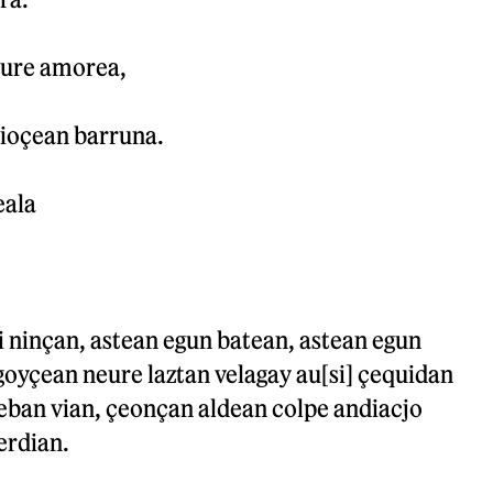
neure amorea,
vioçean barruna.
eala
 ninçan, astean egun batean, astean egun
goyçean neure laztan velagay au[si] çequidan
eban vian, çeonçan aldean colpe andiacjo
erdian.