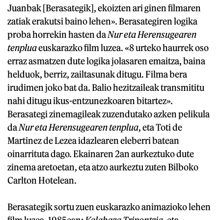
Juanbak [Berasategik], ekoizten ari ginen filmaren
zatiak erakutsi baino lehen». Berasategiren logika
proba horrekin hasten da
Nur eta Herensugearen
tenplua
euskarazko film luzea. «8 urteko haurrek oso
erraz asmatzen dute logika jolasaren emaitza, baina
helduok, berriz, zailtasunak ditugu. Filma bera
irudimen joko bat da. Balio hezitzaileak transmititu
nahi ditugu ikus-entzunezkoaren bitartez».
Berasategi zinemagileak zuzendutako azken pelikula
da
Nur eta Herensugearen tenplua
, eta Toti de
Martinez de Lezea idazlearen eleberri batean
oinarrituta dago. Ekainaren 2an aurkeztuko dute
zinema aretoetan, eta atzo aurkeztu zuten Bilboko
Carlton Hotelean.
Berasategik sortu zuen euskarazko animazioko lehen
film luzea, 1985ean:
Kalabaza Tripontzia,
eta