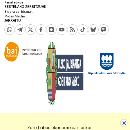
Kanal etikoa
BESTELAKO ZERBITZUAK
Bidera zerbitzuak
Midas Media
JARRAITU
Zure babes ekonomikoari esker