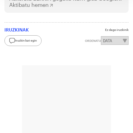
Aktibatu hemen
IRUZKINAK
Ez dago iruzkinik
Iruzkin bat egin
ORDENATU