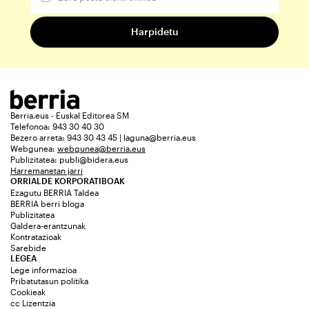
Berria.eus - Euskal Editorea SM
Telefonoa: 943 30 40 30
Bezero arreta: 943 30 43 45 | laguna@berria.eus
Webgunea:
webgunea@berria.eus
Publizitatea:
publi@bidera.eus
Harremanetan jarri
ORRIALDE KORPORATIBOAK
Ezagutu BERRIA Taldea
BERRIA berri bloga
Publizitatea
Galdera-erantzunak
Kontratazioak
Sarebide
LEGEA
Lege informazioa
Pribatutasun politika
Cookieak
cc Lizentzia