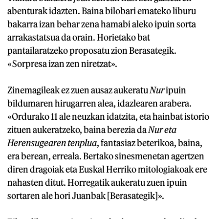
abenturak idazten. Baina bilobari emateko liburu
bakarra izan behar zena hamabi aleko ipuin sorta
arrakastatsua da orain. Horietako bat
pantailaratzeko proposatu zion Berasategik.
«Sorpresa izan zen niretzat».
Zinemagileak ez zuen ausaz aukeratu
Nur
ipuin
bildumaren hirugarren alea, idazlearen arabera.
«Ordurako 11 ale neuzkan idatzita, eta hainbat istorio
zituen aukeratzeko, baina berezia da
Nur eta
Herensugearen tenplua
, fantasiaz beterikoa, baina,
era berean, erreala. Bertako sinesmenetan agertzen
diren dragoiak eta Euskal Herriko mitologiakoak ere
nahasten ditut. Horregatik aukeratu zuen ipuin
sortaren ale hori Juanbak [Berasategik]».