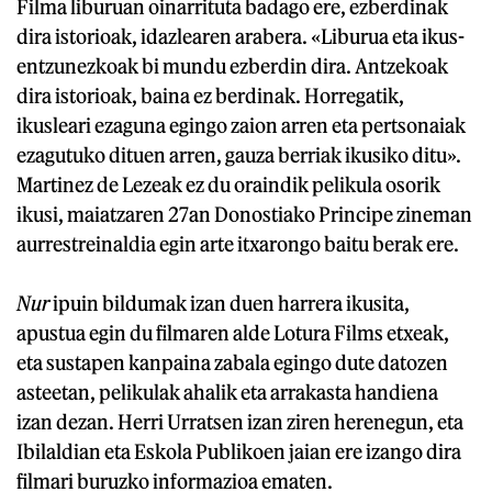
Filma liburuan oinarrituta badago ere, ezberdinak
dira istorioak, idazlearen arabera. «Liburua eta ikus-
entzunezkoak bi mundu ezberdin dira. Antzekoak
dira istorioak, baina ez berdinak. Horregatik,
ikusleari ezaguna egingo zaion arren eta pertsonaiak
ezagutuko dituen arren, gauza berriak ikusiko ditu».
Martinez de Lezeak ez du oraindik pelikula osorik
ikusi, maiatzaren 27an Donostiako Principe zineman
aurrestreinaldia egin arte itxarongo baitu berak ere.
Nur
ipuin bildumak izan duen harrera ikusita,
apustua egin du filmaren alde Lotura Films etxeak,
eta sustapen kanpaina zabala egingo dute datozen
asteetan, pelikulak ahalik eta arrakasta handiena
izan dezan. Herri Urratsen izan ziren herenegun, eta
Ibilaldian eta Eskola Publikoen jaian ere izango dira
filmari buruzko informazioa ematen.