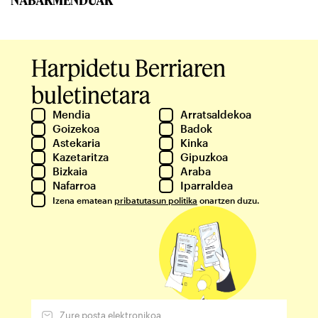
Harpidetu Berriaren
buletinetara
Mendia
Arratsaldekoa
Goizekoa
Badok
Astekaria
Kinka
Kazetaritza
Gipuzkoa
Bizkaia
Araba
Nafarroa
Iparraldea
Izena ematean
pribatutasun politika
onartzen duzu.