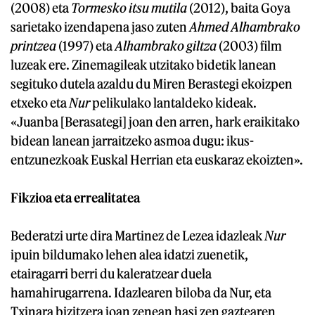
(2008) eta
Tormesko itsu mutila
(2012), baita Goya
sarietako izendapena jaso zuten
Ahmed Alhambrako
printzea
(1997) eta
Alhambrako giltza
(2003) film
luzeak ere. Zinemagileak utzitako bidetik lanean
segituko dutela azaldu du Miren Berastegi ekoizpen
etxeko eta
Nur
pelikulako lantaldeko kideak.
«Juanba [Berasategi] joan den arren, hark eraikitako
bidean lanean jarraitzeko asmoa dugu: ikus-
entzunezkoak Euskal Herrian eta euskaraz ekoizten».
Fikzioa eta errealitatea
Bederatzi urte dira Martinez de Lezea idazleak
Nur
ipuin bildumako lehen alea idatzi zuenetik,
etairagarri berri du kaleratzear duela
hamahirugarrena. Idazlearen biloba da Nur, eta
Txinara bizitzera joan zenean hasi zen gaztearen