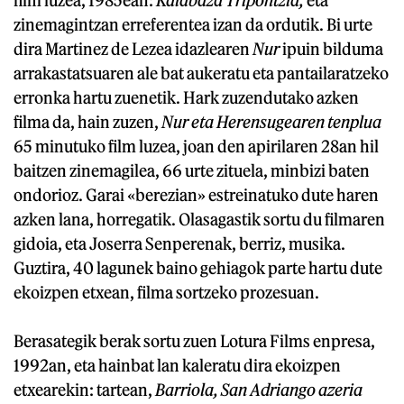
zinemagintzan erreferentea izan da ordutik. Bi urte
dira Martinez de Lezea idazlearen
Nur
ipuin bilduma
arrakastatsuaren ale bat aukeratu eta pantailaratzeko
erronka hartu zuenetik. Hark zuzendutako azken
filma da, hain zuzen,
Nur eta Herensugearen tenplua
65 minutuko film luzea, joan den apirilaren 28an hil
baitzen zinemagilea, 66 urte zituela, minbizi baten
ondorioz. Garai «berezian» estreinatuko dute haren
azken lana, horregatik. Olasagastik sortu du filmaren
gidoia, eta Joserra Senperenak, berriz, musika.
Guztira, 40 lagunek baino gehiagok parte hartu dute
ekoizpen etxean, filma sortzeko prozesuan.
Berasategik berak sortu zuen Lotura Films enpresa,
1992an, eta hainbat lan kaleratu dira ekoizpen
etxearekin: tartean,
Barriola, San Adriango azeria