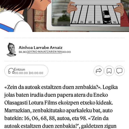
Ainhoa Larrabe Arnaiz
2017KO MAIATZAREN 16A
BILBO
00:00
Entzun
00:00:00
00:00:00
«Zein da autoak estaltzen duen zenbakia?». Logika
jolas baten irudia duen papera atera du Eneko
Olasagasti Lotura Films ekoizpen etxeko kideak.
Marrazkian, zenbakitutako aparkaleku bat, auto
batekin: 16, 06, 68, 88, autoa, eta 98. «'Zein da
autoak estaltzen duen zenbakia?', galdetzen zigun