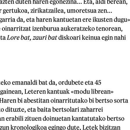
azten duten haren egonezina... Eta, aldi berean,
 gertukoa, zirikatzailea, umoretsua zen...
garria da, eta haren kantuetan ere ikusten dugu»
e oinarritzat izenburua aukeratzeko tenorean,
ta
Lore bat, zauri bat
diskoari keinua egin nahi
teko emanaldi bat da, ordubete eta 45
gainean, Leteren kantuak «modu librean»
Haren bi abestitan oinarritutako bi bertso sorta
 dituzte, eta baita bertsolari zaharrei
n erabili zituen doinuetan kantatutako bertso
zun kronologikoa egingo dute, Letek bizitzan