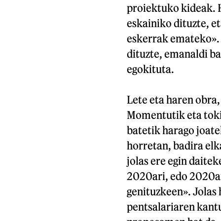
proiektuko kideak. 
eskainiko dituzte, e
eskerrak emateko». 
dituzte, emanaldi b
egokituta.
Lete eta haren obra,
Momentutik eta tokit
batetik harago joat
horretan, badira elk
jolas ere egin daite
2020ari, edo 2020an
genituzkeen». Jolas 
pentsalariaren kant