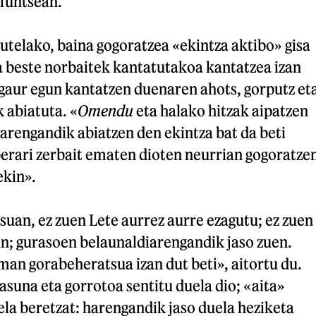
funtsean.
utelako, baina gogoratzea «ekintza aktibo» gisa
a beste norbaitek kantatutakoa kantatzea izan
 gaur egun kantatzen duenaren ahots, gorputz et
 abiatuta. «
Omendu
eta halako hitzak aipatzen
arengandik abiatzen den ekintza bat da beti
berari zerbait ematen dioten neurrian gogoratze
ekin».
uan, ez zuen Lete aurrez aurre ezagutu; ez zuen
un; gurasoen belaunaldiarengandik jaso zuen.
an gorabeheratsua izan dut beti», aitortu du.
suna eta gorrotoa sentitu duela dio; «aita»
ela beretzat: harengandik jaso duela heziketa