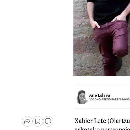
Ane Eslava
2020KO ABENDUAREN 4A
00
Xabier Lete (Oiartzu
askotako pertsonaia 