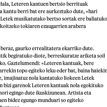
Hala, Leteren kantuen bertsio berrituak
ta kantu berri bat ere aurkeztuko dute, «hari
Letek musikatutako bertso sortak ere baliatuk
akoitzeko tokiaren ezaugarrien arabera
 beraz, gaurko errealitatera ekarriko dute.
ik begiratuko diote, berreskuratze ariketa soil
eko. Gaztelumendi: «Leteren kantuak, bere
arrekin topo egiteko leku eder bat, baina haieki
ke, imajinatuz nola kantatuko liokeen Letek
 bizi garenok Leteren kantuak nola egokituko
hori egingo dute ikuskizunean. Artista eta
uen bidez egungo munduari so egiteko