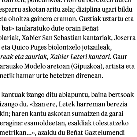
sparru askotan aritu zela; diziplina ugari bildu
 eta oholtza gainera eraman. Guztiak uztartu eta
 bat» taularatuko dute orain Beñat
lariak, Xabier San Sebastian kantariak, Joserra
eta Quico Puges biolontxelo jotzaileak,
reak eta zauriak, Xabier Leteri kantari
. Gaur
Zarauzko Modelo aretoan (Gipuzkoa), artista eta
enetik hamar urte betetzen direnean.
kantuak izango ditu abiapuntu, baina bertsoak
izango du. «Izan ere, Letek harreman berezia
ekin; haren kantu askotan sumatzen da garai
eragina: esamoldeetan, esaldiak tolestatzeko
metrikan…», azaldu du Beñat Gaztelumendi