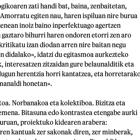
gikoaren zati handi bat, baina, zenbaitetan,
Amorratu egiten nau, haren ispiluan nire burua
zenean inoiz baino inperfektuago agertzen
en gaztaro bihurri haren ondoren etorri zen aro
 kritikatu izan diodan arren nire baitan negu
en didalako», idatzi du egitasmoa aurkezteko
, interesatzen zitzaidan gure belaunalditik eta
dugun herentzia horri kantatzea, eta horretarak
emanaldi honetan».
oa. Norbanakoa eta kolektiboa. Bizitza eta
kemena. Bitasuna edo kontrastea etengabe aurki
guruan, proiektuko kidearen arabera:
eren kantuak zer sakonak diren, zer minberak,