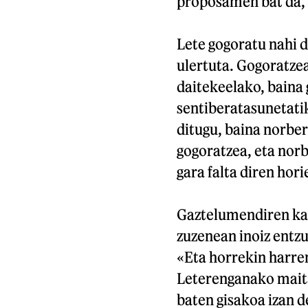
proposamen bat da, 
Lete gogoratu nahi d
ulertuta. Gogoratze
daitekeelako, baina
sentiberatasunetatik
ditugu, baina norber
gogoratzea, eta nor
gara falta diren hori
Gaztelumendiren kas
zuzenean inoiz entz
«Eta horrekin harrem
Leterenganako maita
baten gisakoa izan d