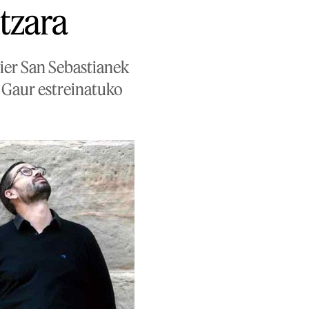
ltzara
ier San Sebastianek
. Gaur estreinatuko