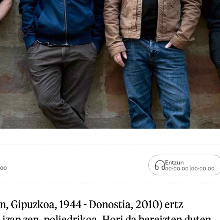
Entzun
:00
00:00:00
00:00:00
n, Gipuzkoa, 1944 - Donostia, 2010) ertz
izan zen, poliedrikoa. Hori da bereizten duten