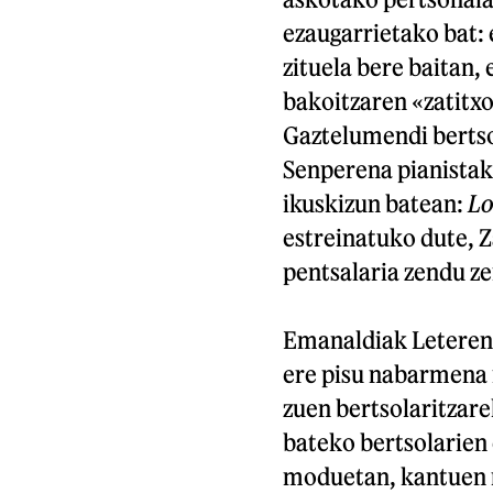
ezaugarrietako bat: e
zituela bere baitan,
bakoitzaren «zatitxo
Gaztelumendi bertso
Senperena pianistak 
ikuskizun batean:
Lo
estreinatuko dute, 
pentsalaria zendu z
Emanaldiak Leteren 
ere pisu nabarmena 
zuen bertsolaritzar
bateko bertsolarien 
moduetan, kantuen 