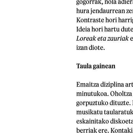
gogorrak, nola adier
hura jendaurrean zer
Kontraste hori harri
Ideia hori hartu dut
Loreak eta zauriak
e
izan diote.
Taula gainean
Emaitza diziplina ar
minutukoa. Oholtza 
gorpuztuko dituzte. 
musikatu taularatuko
eskainitako diskoeta
berriak ere. Kontaki