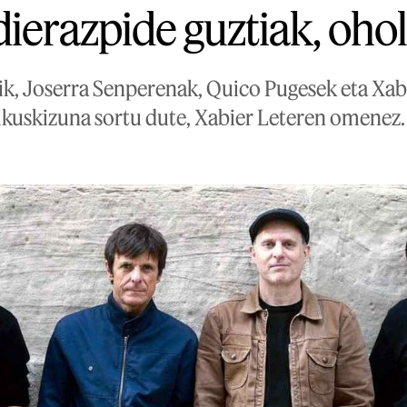
dierazpide guztiak, oho
, Joserra Senperenak, Quico Pugesek eta Xab
' ikuskizuna sortu dute, Xabier Leteren omenez