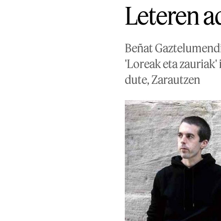
Leteren a
Beñat Gaztelumendik
'Loreak eta zauriak
dute, Zarautzen