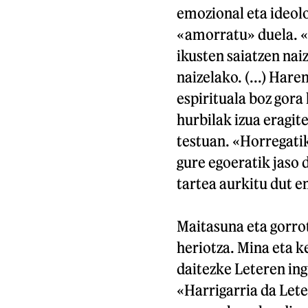
emozional eta ideolo
«amorratu» duela. «
ikusten saiatzen nai
naizelako. (...) Har
espirituala boz gora
hurbilak izua eragit
testuan. «Horregatik
gure egoeratik jaso 
tartea aurkitu dut 
Maitasuna eta gorrot
heriotza. Mina eta 
daitezke Leteren in
«Harrigarria da Let