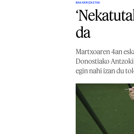
BAKARRIZKETAK
‘Nekatutak
da
Martxoaren 4an eska
Donostiako Antzoki
egin nahi izan du to