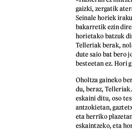
gaizki, zergatik ate
Seinale horiek iraku
bakarretik ezin dir
horietako batzuk di
Telleriak berak, no
dute saio bat bero j
besteetan ez. Hori g
Oholtza gaineko ber
du, beraz, Telleria
eskaini ditu, oso te
antzokietan, gaztet
eta herriko plazetan
eskaintzeko, eta ho