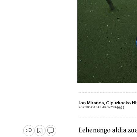
Jon Miranda, Gipuzkoako Hi
2023KO OTSAILAREN 24A
16:33
Lehenengo aldia zue