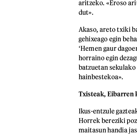
aritzeko. «Eroso ari
dut».
Akaso, areto txiki b
gehixeago egin behar
‘Hemen gaur dagoen 
horraino egin dezag
batzuetan sekulako 
hainbestekoa».
Txisteak, Eibarren
Ikus-entzule gaztea
Horrek bereziki poz
maitasun handia jas