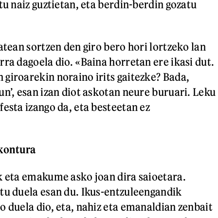
tu naiz guztietan, eta berdin-berdin gozatu
atean sortzen den giro bero hori lortzeko lan
ra dagoela dio. «Baina horretan ere ikasi dut.
giroarekin noraino irits gaitezke? Bada,
un’, esan izan diot askotan neure buruari. Leku
festa izango da, eta besteetan ez
 kontura
k eta emakume asko joan dira saioetara.
tu duela esan du. Ikus-entzuleengandik
o duela dio, eta, nahiz eta emanaldian zenbait