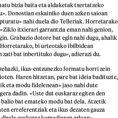
matu bizia baita eta aldaketak txertatzeko
u». Donostian eskainiko duen azken saioan
turatu» nahi duela dio Telleriak. Horretarako
«Ziklo itxierari garrantzia eman nahi genion,
gin. Grabazio dotore bat egin nahi dugu, ahalik
 Horretarako, bi urteotako ibilbidean
 zati bat inbertituko dugu», adierazi du.
 zehazki, ikus-entzunezko formatu horri zein
oten. Haren hitzetan, pare bat ideia badituzte
ik eta modu fidelenean» jaso nahi dute
gera dadin. «Uste dut euskaraz egiten den
balio bat emateko modu bat dela. Atzetik
aten erreferentziak eta ikus dezaten gauza
 direla euskaraz komediaren arloan».