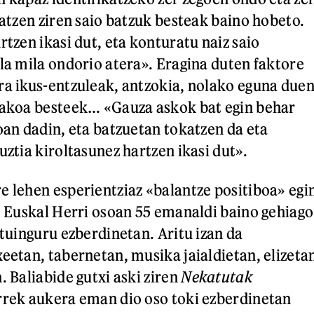
ratzen ziren saio batzuk besteak baino hobeto.
rtzen ikasi dut, eta konturatu naiz saio
ela mila ondorio atera». Eragina duten faktore
ra ikus-entzuleak, antzokia, nolako eguna due
lakoa besteek… «Gauza askok bat egin behar
oan dadin, eta batzuetan tokatzen da eta
uztia kiroltasunez hartzen ikasi dut».
e lehen esperientziaz «balantze positiboa» egi
k. Euskal Herri osoan 55 emanaldi baino gehiago
stuinguru ezberdinetan. Aritu izan da
xeetan, tabernetan, musika jaialdietan, elizeta
. Baliabide gutxi aski ziren
Nekatutak
rrek aukera eman dio oso toki ezberdinetan