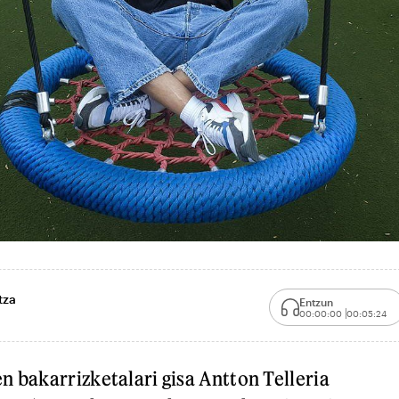
tza
Entzun
00:00:00
00:05:24
n bakarrizketalari gisa Antton Telleria