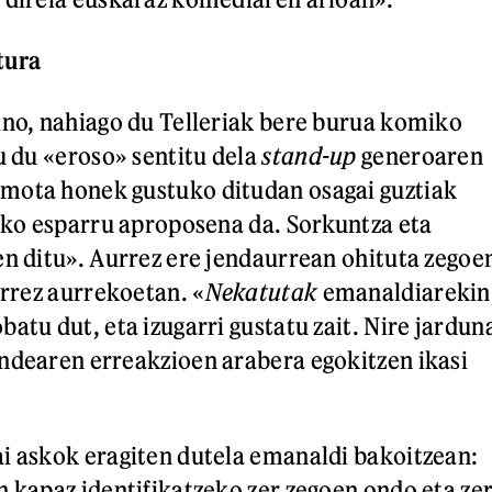
tura
ino, nahiago du Telleriak bere burua komiko
u du «eroso» sentitu dela
stand-up
generoaren
mota honek gustuko ditudan osagai guztiak
zako esparru aproposena da. Sorkuntza eta
en ditu». Aurrez ere jendaurrean ohituta zegoe
urrez aurrekoetan. «
Nekatutak
emanaldiarekin
atu dut, eta izugarri gustatu zait. Nire jardun
ndearen erreakzioen arabera egokitzen ikasi
i askok eragiten dutela emanaldi bakoitzean:
n kapaz identifikatzeko zer zegoen ondo eta ze