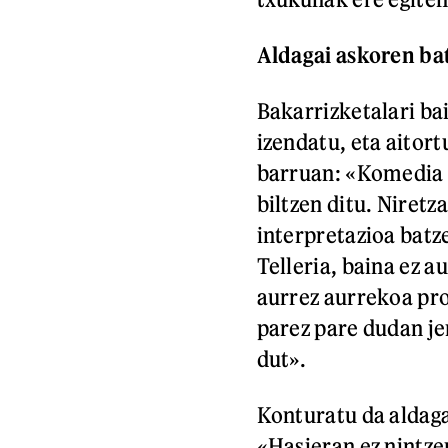
Aldagai askoren ba
Bakarrizketalari ba
izendatu, eta aitort
barruan: «Komedia 
biltzen ditu. Niret
interpretazioa batz
Telleria, baina ez a
aurrez aurrekoa prob
parez pare dudan je
dut».
Konturatu da aldaga
«Hasieran ez nintze