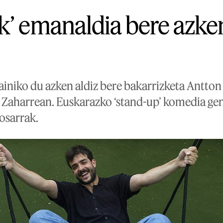
’ emanaldia bere azkene
iniko du azken aldiz bere bakarrizketa Antton 
 Zaharrean. Euskarazko ‘stand-up’ komedia g
losarrak.