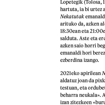
Lopetegik (Tolosa, 
hartuta, ia bi urtez
Nekatutak
emanaldi
arituko da, azken al
18:30ean eta 21:00e
salduta. Aste eta e
azken saio horri beg
emanaldi hori berez
ezberdina izango.
2021eko apirilean
N
aldatuz joan da pix
testuan, eta ordube
beharra neukala». 
izan zitezkeen «buru