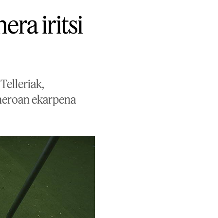
ra iritsi
Telleriak,
eneroan ekarpena