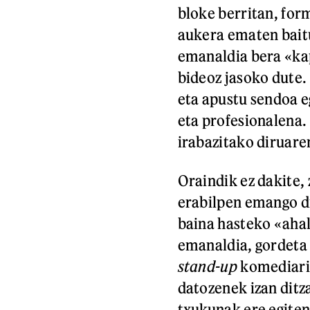
bloke berritan, for
aukera ematen bait
emanaldia bera «kap
bideoz jasoko dute. 
eta apustu sendoa e
eta profesionalena.
irabazitako diruaren
Oraindik ez dakite,
erabilpen emango di
baina hasteko «ahal
emanaldia, gordeta 
stand-up
komediari 
datozenek izan ditz
txukunak ere egiten