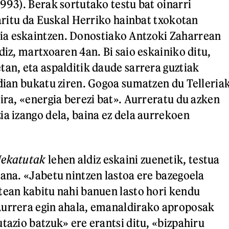
1993). Berak sortutako testu bat oinarri
 aritu da Euskal Herriko hainbat txokotan
a eskaintzen. Donostiako Antzoki Zaharrean
diz, martxoaren 4an. Bi saio eskainiko ditu,
tan, eta aspalditik daude sarrera guztiak
rdian bukatu ziren. Gogoa sumatzen du Telleria
ira, «energia berezi bat». Aurreratu du azken
ia izango dela, baina ez dela aurrekoen
ekatutak
lehen aldiz eskaini zuenetik, testua
kana. «Jabetu nintzen lastoa ere bazegoela
tean kabitu nahi banuen lasto hori kendu
Aurrera egin ahala, emanaldirako aproposak
tazio batzuk» ere erantsi ditu, «bizpahiru