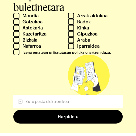
buletinetara
Mendia
Arratsaldekoa
Goizekoa
Badok
Astekaria
Kinka
Kazetaritza
Gipuzkoa
Bizkaia
Araba
Nafarroa
Iparraldea
Izena ematean
pribatutasun politika
onartzen duzu.