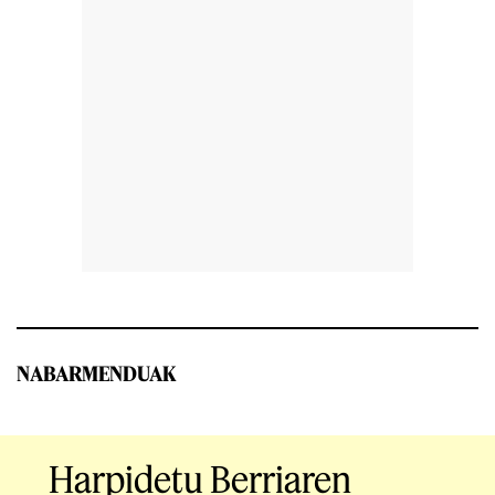
NABARMENDUAK
Harpidetu Berriaren