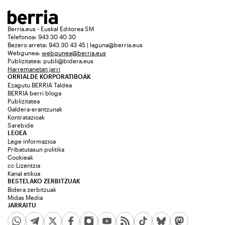
Berria.eus - Euskal Editorea SM
Telefonoa: 943 30 40 30
Bezero arreta: 943 30 43 45 | laguna@berria.eus
Webgunea:
webgunea@berria.eus
Publizitatea:
publi@bidera.eus
Harremanetan jarri
ORRIALDE KORPORATIBOAK
Ezagutu BERRIA Taldea
BERRIA berri bloga
Publizitatea
Galdera-erantzunak
Kontratazioak
Sarebide
LEGEA
Lege informazioa
Pribatutasun politika
Cookieak
cc Lizentzia
Kanal etikoa
BESTELAKO ZERBITZUAK
Bidera zerbitzuak
Midas Media
JARRAITU