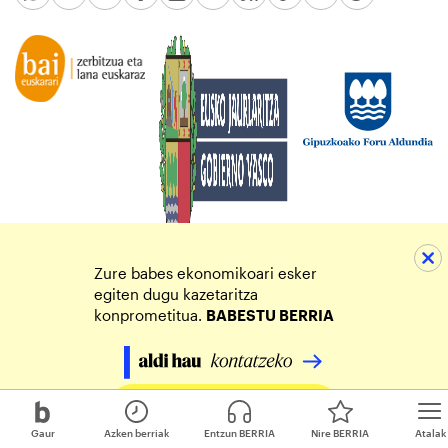
Zure babes ekonomikoari esker
egiten dugu kazetaritza
konprometitua.
BABESTU BERRIA
Egin zure ekarpena
Gaur
Azken berriak
Entzun BERRIA
Nire BERRIA
Atalak