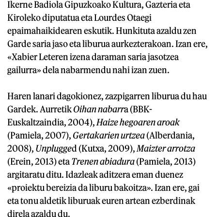
Ikerne Badiola Gipuzkoako Kultura, Gazteria eta
Kiroleko diputatua eta Lourdes Otaegi
epaimahaikidearen eskutik. Hunkituta azaldu zen
Garde saria jaso eta liburua aurkezterakoan. Izan ere,
«Xabier Leteren izena daraman saria jasotzea
gailurra» dela nabarmendu nahi izan zuen.
Haren lanari dagokionez, zazpigarren liburua du hau
Gardek. Aurretik
Oihan nabarr
a (BBK-
Euskaltzaindia, 2004),
Haize hegoaren aroak
(Pamiela, 2007),
Gertakarien urtzea
(Alberdania,
2008),
Unplugge
d (Kutxa, 2009),
Maizter arrotza
(Erein, 2013) eta
Trenen abiadura
(Pamiela, 2013)
argitaratu ditu. Idazleak aditzera eman duenez
«proiektu bereizia da liburu bakoitza». Izan ere, gai
eta tonu aldetik liburuak euren artean ezberdinak
direla azaldu du.