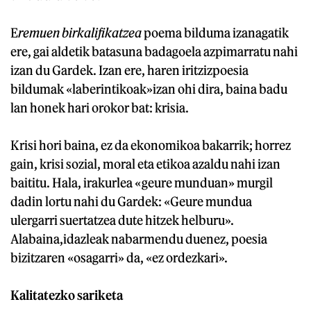
E
remuen birkalifikatzea
poema bilduma izanagatik
ere, gai aldetik batasuna badagoela azpimarratu nahi
izan du Gardek. Izan ere, haren iritzizpoesia
bildumak «laberintikoak»izan ohi dira, baina badu
lan honek hari orokor bat: krisia.
Krisi hori baina, ez da ekonomikoa bakarrik; horrez
gain, krisi sozial, moral eta etikoa azaldu nahi izan
baititu. Hala, irakurlea «geure munduan» murgil
dadin lortu nahi du Gardek: «Geure mundua
ulergarri suertatzea dute hitzek helburu».
Alabaina,idazleak nabarmendu duenez, poesia
bizitzaren «osagarri» da, «ez ordezkari».
Kalitatezko sariketa