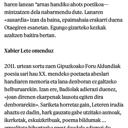
haren lanean “arnas handiko ahots poetikoa—
mintzatzen dela nabarmendu dute. Lanaren
«ausardia» izan da baina, epaimahaia erakarri duena
Otaegiren esanetan. Egungo gizarteko kezkak
azaltzen baitira bertan.
Xabier Lete omenduz
2011. urtean sortu zuen Gipuzkoako Foru Aldundiak
poesia sari hau XX. mendeko poetaeta abeslari
handiaren memoria eta lana denboran ez galtzeko
helburuarekin. Izan ere, Badiolak adierazi duenez,
«joan direnen ekarpenak lausotu egiten dira
denborarekin». Sariketa horretaz gain, Leteren irudia
ahaztu ez dadin, hark gauzatu gabe utzitako asmoak,
ikerketak, eskuizkribuak, poema bildumak ...
errealitate bihurtzeko prest daudela adierazi du.