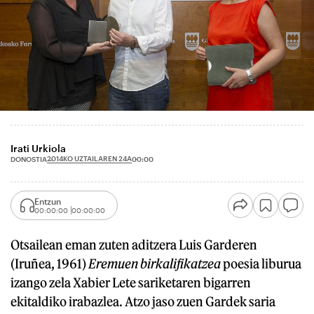
Irati Urkiola
2014KO UZTAILAREN 24A
DONOSTIA
00:00
Entzun
00:00:00
00:00:00
Otsailean eman zuten aditzera Luis Garderen
(Iruñea, 1961)
Eremuen birkalifikatzea
poesia liburua
izango zela Xabier Lete sariketaren bigarren
ekitaldiko irabazlea. Atzo jaso zuen Gardek saria