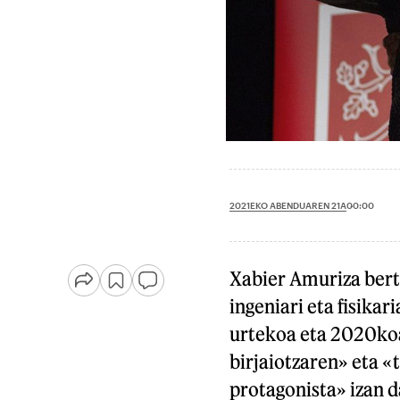
2021EKO ABENDUAREN 21A
00:00
Xabier Amuriza bert
ingeniari eta fisikar
urtekoa eta 2020koa
birjaiotzaren» eta «
protagonista» izan d