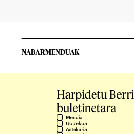
NABARMENDUAK
Harpidetu Berr
buletinetara
Mendia
Goizekoa
Astekaria