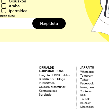
Gipuzkoa
Araba
Iparraldea
rtzen duzu.
ORRIALDE
JARRAITU
KORPORATIBOAK
Whatsapp
Ezagutu BERRIA Taldea
Telegram
BERRIA berri bloga
Twitter
Publizitatea
Facebook
Galdera-erantzunak
Instagram
Kontratazioak
Youtube
Sarebide
RSS
Tik Tok
Bluesky
Mastodon