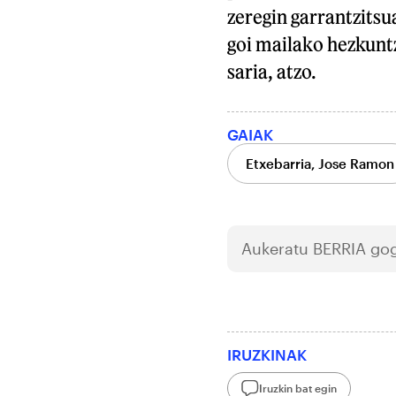
zeregin garrantzitsu
goi mailako hezkunt
saria, atzo.
GAIAK
Etxebarria, Jose Ramon
Aukeratu
BERRIA
gog
IRUZKINAK
Iruzkin bat egin