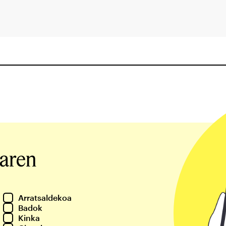
iaren
Arratsaldekoa
Badok
Kinka