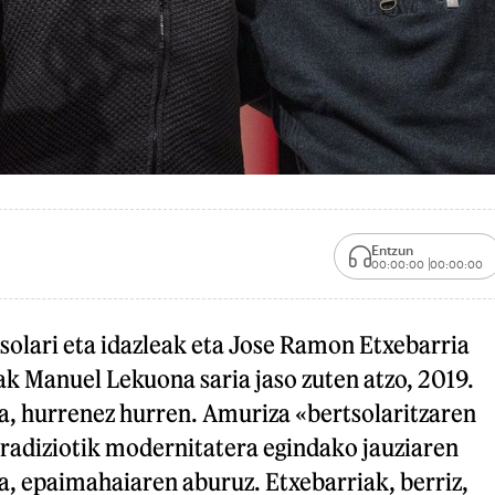
Entzun
00:00:00
00:00:00
solari eta idazleak eta Jose Ramon Etxebarria
iak Manuel Lekuona saria jaso zuten atzo, 2019.
, hurrenez hurren. Amuriza «bertsolaritzaren
tradiziotik modernitatera egindako jauziaren
a, epaimahaiaren aburuz. Etxebarriak, berriz,