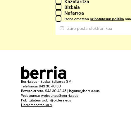
Kazetaritza
Bizkaia
Nafarroa
Izena ematean
pribatutasun politika
ona
Berria.eus - Euskal Editorea SM
Telefonoa: 943 30 40 30
Bezero arreta: 943 30 43 45 | laguna@berria.eus
Webgunea:
webgunea@berria.eus
Publizitatea:
publi@bidera.eus
Harremanetan jarri