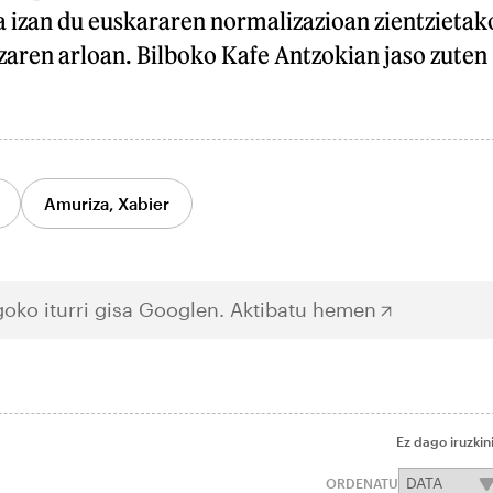
a izan du euskararen normalizazioan zientzietak
zaren arloan. Bilboko Kafe Antzokian jaso zuten
Amuriza, Xabier
oko iturri gisa Googlen.
Aktibatu hemen
Ez dago iruzkin
ORDENATU