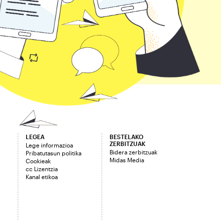
LEGEA
BESTELAKO
ZERBITZUAK
Lege informazioa
Bidera zerbitzuak
Pribatutasun politika
Midas Media
Cookieak
cc Lizentzia
Kanal etikoa