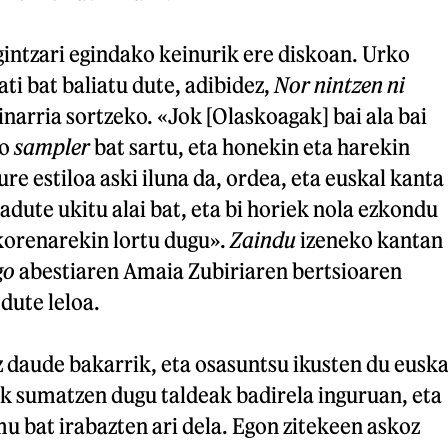
intzari egindako keinurik ere diskoan. Urko
ti bat baliatu dute, adibidez,
Nor nintzen ni
narria sortzeko. «Jok [Olaskoagak] bai ala bai
ko
sampler
bat sartu, eta honekin eta harekin
ure estiloa aski iluna da, ordea, eta euskal kanta
adute ukitu alai bat, eta bi horiek nola ezkondu
korenarekin lortu dugu».
Zaindu
izeneko kantan
go
abestiaren Amaia Zubiriaren bertsioaren
dute leloa.
 daude bakarrik, eta osasuntsu ikusten du euska
k sumatzen dugu taldeak badirela inguruan, eta
 bat irabazten ari dela. Egon zitekeen askoz