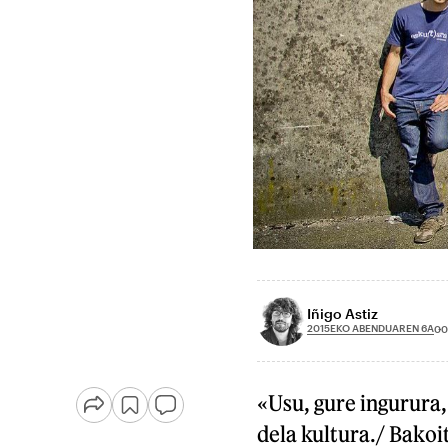
Iñigo Astiz
2015EKO ABENDUAREN 6A
00
«Usu, gure ingurura
dela kultura./ Bakoi