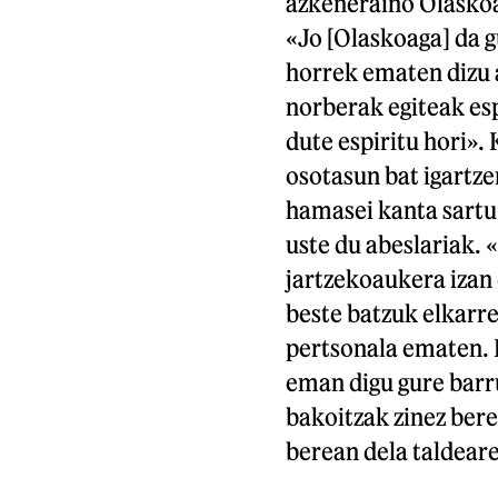
azkeneraino Olaskoa
«Jo [Olaskoaga] da 
horrek ematen dizu 
norberak egiteak esp
dute espiritu hori». 
osotasun bat igartze
hamasei kanta sartu
uste du abeslariak. 
jartzekoaukera izan 
beste batzuk elkarre
pertsonala ematen. 
eman digu gure barr
bakoitzak zinez bere
berean dela taldear