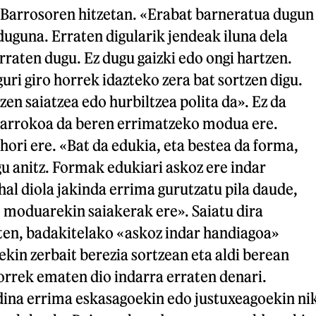
, Barrosoren hitzetan. «Erabat barneratua dugun
duguna. Erraten digularik jendeak iluna dela
erraten dugu. Ez dugu gaizki edo ongi hartzen.
guri giro horrek idazteko zera bat sortzen digu.
zen saiatzea edo hurbiltzea polita da». Ez da
. Barrokoa da beren errimatzeko modua ere.
ori ere. «Bat da edukia, eta bestea da forma,
gu anitz. Formak edukiari askoz ere indar
al diola jakinda errima gurutzatu pila daude,
 moduarekin saiakerak ere». Saiatu dira
en, badakitelako «askoz indar handiagoa»
kin zerbait berezia sortzean eta aldi berean
rek ematen dio indarra erraten denari.
ina errima eskasagoekin edo justuxeagoekin ni