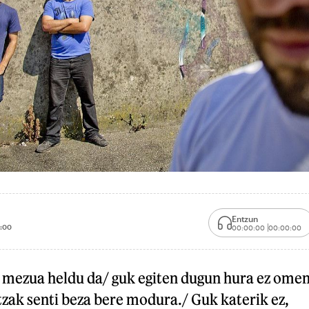
Entzun
:00
00:00:00
00:00:00
, mezua heldu da/ guk egiten dugun hura ez ome
tzak senti beza bere modura./ Guk katerik ez,