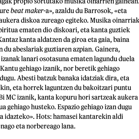
gak propio sortutako musika oinarrien gainean
gure
beat maker
-a», azaldu du Barrosok, «eta
aukera diskoa zureago egiteko. Musika oinarria
iritua ematen dio diskoari, eta kanta guztiek
Kantaz kanta aldatzen da giroa eta gaia, baina
n du abeslariak guztiaren azpian. Gainera,
 izanak lanari osotasuna ematen lagundu duela
«Kantu gehiago izanik, nor beretik gehiago
dugu. Abesti batzuk banaka idatziak dira, eta
kin, eta horrek laguntzen du bakoitzari puntu
Bi MC izanik, kanta kopuru hori sartzeak aukera
ua gehiago husteko. Espazio gehiago izan dugu
a idazteko». Hots: hamasei kantarekin aldi
enago eta norbereago lana.