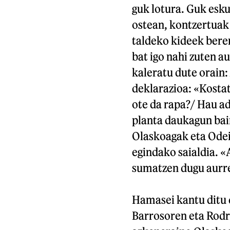
guk lotura. Guk esku
ostean, kontzertuak 
taldeko kideek beren
bat igo nahi zuten a
kaleratu dute orain:
deklarazioa: «Kosta
ote da rapa?/ Hau adi
planta daukagun bai
Olaskoagak eta Odei
egindako saialdia. «
sumatzen dugu aurre
Hamasei kantu ditu 
Barrosoren eta Rodr