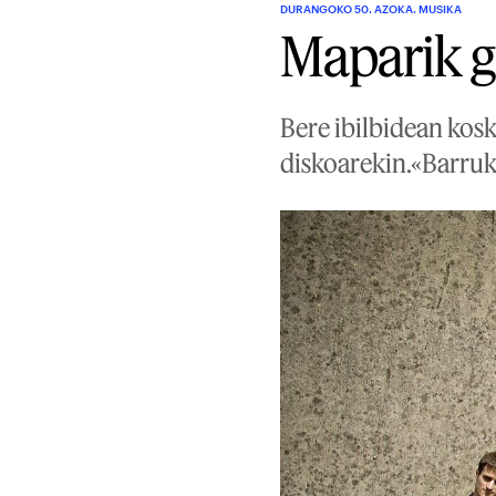
DURANGOKO 50. AZOKA. MUSIKA
Maparik 
Bere ibilbidean kosk
diskoarekin.«Barruk