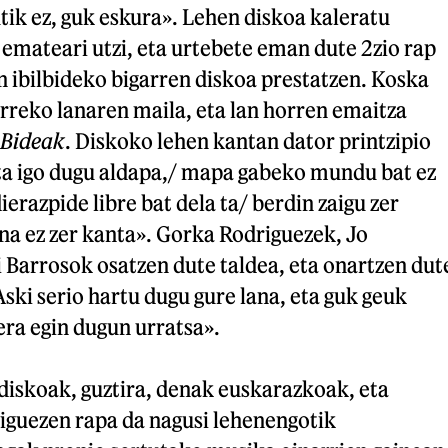
tik ez, guk eskura». Lehen diskoa kaleratu
emateari utzi, eta urtebete eman dute 2zio rap
 ibilbideko bigarren diskoa prestatzen. Koska
urreko lanaren maila, eta lan horren emaitza
Bideak
. Diskoko lehen kantan dator printzipio
ta igo dugu aldapa,/ mapa gabeko mundu bat ez
erazpide libre bat dela ta/ berdin zaigu zer
na ez zer kanta». Gorka Rodriguezek, Jo
 Barrosok osatzen dute taldea, eta onartzen dut
Aski serio hartu dugu gure lana, eta guk geuk
ra egin dugun urratsa».
diskoak, guztira, denak euskarazkoak, eta
iguezen rapa da nagusi lehenengotik