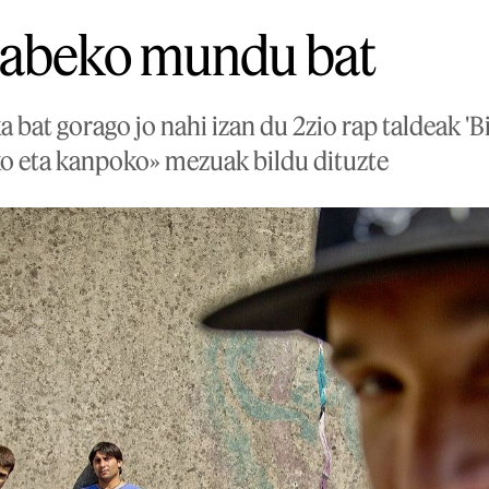
gabeko mundu bat
a bat gorago jo nahi izan du 2zio rap taldeak 'B
o eta kanpoko» mezuak bildu dituzte