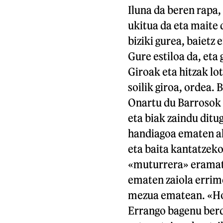
Iluna da beren rapa
ukitua da eta maite 
biziki gurea, baietz 
Gure estiloa da, eta 
Giroak eta hitzak lot
soilik giroa, ordea
Onartu du Barrosok h
eta biak zaindu ditu
handiagoa ematen ah
eta baita kantatzeko
«muturrera» eramat
ematen zaiola errime
mezua ematean. «Hor
Errango bagenu berd