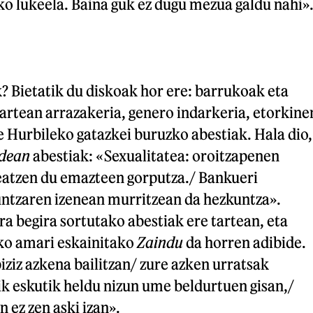
ko lukeela. Baina guk ez dugu mezua galdu nahi»
? Bietatik du diskoak hor ere: barrukoak eta
artean arrazakeria, genero indarkeria, etorkine
 Hurbileko gatazkei buruzko abestiak. Hala dio,
dean
abestiak: «Sexualitatea: oroitzapenen
eatzen du emazteen gorputza./ Bankueri
untzaren izenean murritzean da hezkuntza».
ra begira sortutako abestiak ere tartean, eta
ko amari eskainitako
Zaindu
da horren adibide.
ziz azkena bailitzan/ zure azken urratsak
 nik eskutik heldu nizun ume beldurtuen gisan,/
n ez zen aski izan».