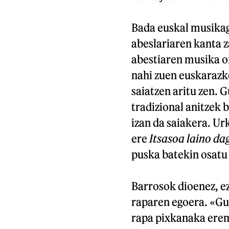
Bada euskal musikag
abeslariaren kanta za
abestiaren musika oi
nahi zuen euskaraz
saiatzen aritu zen. G
tradizional anitzek b
izan da saiakera. Ur
ere
Itsasoa laino da
puska batekin osatu 
Barrosok dioenez, ez
raparen egoera. «Gu
rapa pixkanaka eremu