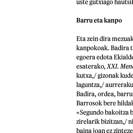
uste gutxiago hautsi
Barru eta kanpo
Eta zein dira mezuak
kanpokoak. Badira t
egoera edota Ekialde
esaterako,
XXI. Men
kutxa,/ gizonak kud
laguntza,/ aurrerak
Badira, ordea, barru
Barrosok bere hilda
«Segundo bakoitza bi
zirelarik bizitzan,/
baina joan ez zinteze