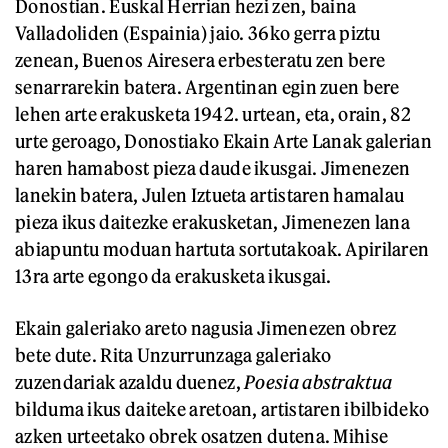
Donostian. Euskal Herrian hezi zen, baina
Valladoliden (Espainia) jaio. 36ko gerra piztu
zenean, Buenos Airesera erbesteratu zen bere
senarrarekin batera. Argentinan egin zuen bere
lehen arte erakusketa 1942. urtean, eta, orain, 82
urte geroago, Donostiako Ekain Arte Lanak galerian
haren hamabost pieza daude ikusgai. Jimenezen
lanekin batera, Julen Iztueta artistaren hamalau
pieza ikus daitezke erakusketan, Jimenezen lana
abiapuntu moduan hartuta sortutakoak. Apirilaren
13ra arte egongo da erakusketa ikusgai.
Ekain galeriako areto nagusia Jimenezen obrez
bete dute. Rita Unzurrunzaga galeriako
zuzendariak azaldu duenez,
Poesia abstraktua
bilduma ikus daiteke aretoan, artistaren ibilbideko
azken urteetako obrek osatzen dutena. Mihise