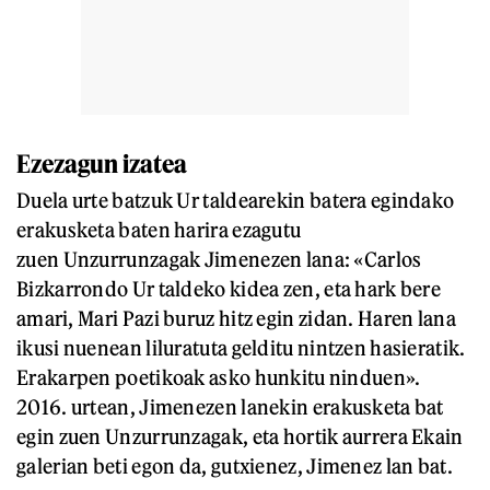
Ezezagun izatea
Duela urte batzuk Ur taldearekin batera egindako
erakusketa baten harira ezagutu
zuen Unzurrunzagak Jimenezen lana: «Carlos
Bizkarrondo Ur taldeko kidea zen, eta hark bere
amari, Mari Pazi buruz hitz egin zidan. Haren lana
ikusi nuenean liluratuta gelditu nintzen hasieratik.
Erakarpen poetikoak asko hunkitu ninduen».
2016. urtean, Jimenezen lanekin erakusketa bat
egin zuen Unzurrunzagak, eta hortik aurrera Ekain
galerian beti egon da, gutxienez, Jimenez lan bat.