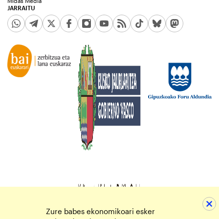
Midas Media
JARRAITU
Zure babes ekonomikoari esker