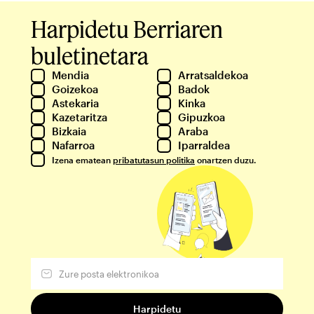
Harpidetu Berriaren
buletinetara
Mendia
Arratsaldekoa
Goizekoa
Badok
Astekaria
Kinka
Kazetaritza
Gipuzkoa
Bizkaia
Araba
Nafarroa
Iparraldea
Izena ematean
pribatutasun politika
onartzen duzu.