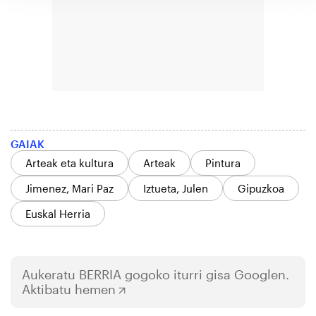
GAIAK
Arteak eta kultura
Arteak
Pintura
Jimenez, Mari Paz
Iztueta, Julen
Gipuzkoa
Euskal Herria
Aukeratu
BERRIA
gogoko iturri gisa Googlen.
Aktibatu hemen