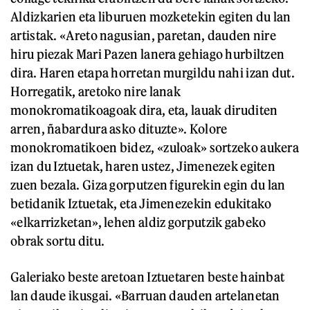
Aldizkarien eta liburuen mozketekin egiten du lan
artistak. «Areto nagusian, paretan, dauden nire
hiru piezak Mari Pazen lanera gehiago hurbiltzen
dira. Haren etapa horretan murgildu nahi izan dut.
Horregatik, aretoko nire lanak
monokromatikoagoak dira, eta, lauak diruditen
arren, ñabardura asko dituzte». Kolore
monokromatikoen bidez, «zuloak» sortzeko aukera
izan du Iztuetak, haren ustez, Jimenezek egiten
zuen bezala. Giza gorputzen figurekin egin du lan
betidanik Iztuetak, eta Jimenezekin edukitako
«elkarrizketan», lehen aldiz gorputzik gabeko
obrak sortu ditu.
Galeriako beste aretoan Iztuetaren beste hainbat
lan daude ikusgai. «Barruan dauden artelanetan