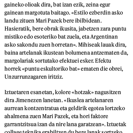
gaineko olioak dira, bat izan ezik, zeina egur
gainean margotuta baitago. «Estilo ezberdin asko
landu zituen Mari Pazek bere ibilbidean.
Hasieratik, bere obrak ikusita, jabetzen zara puntu
mistiko edo esoteriko bat zuela, eta Argentinan
asko sakondu zuen horretan». Mihiseak lauak dira,
baina artelanak ikustean bolumena antzematen da,
margolariak sortutako efektuei esker. Efektu
horrek «puntu eskultoriko bat» ematen die obrei,
Unzurrunzagaren iritziz.
Iztuetaren esanetan, kolore «hotzak» nagusitzen
dira Jimenezen lanetan. «Ikuslea artelanaren
aurrean kontzentratua eta geldirik egotea lortzeko
ahalmena zuen Mari Pazek, eta hori faktore
garrantzitsua izan da nire lana garatzean». Iztuetak
collage teknika erabiltzen du bere lanak sortzeko.