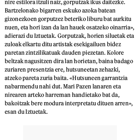
nire estilora itzuli naiz, gorputzak ikus daitezke.
Bartzelonako bigarren eskuko azoka batean
gizonezkoen gorputzez beteriko liburu bat aurkitu
nuen, eta hori izan da lan hauek osatzeko oinarria»,
adierazi du Iztuetak. Gorputzak, horien siluetak eta
zuloak elkartu ditu artistak esekigailuen bidez
paretan zintzilikatuak dauden piezetan. Kolore
beltzak nagusitzen dira lan horietan, baina badago
zuriaren presentzia ere, hutsuneetan zehazki,
atzeko pareta zuria baita. «Hutsuneen garrantzia
nabarmendu nahi dut. Mari Pazen lanaren eta
nirearen arteko harreman handietako bat da,
bakoitzak bere modura interpretatu dituen arren»,
esan du Iztuetak.