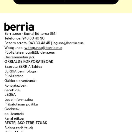
Berria.eus - Euskal Editorea SM
Telefonoa: 943 30 40 30
Bezero arreta: 943 30 43 45 | laguna@berria.eus
Webgunea:
webgunea@berria.eus
Publizitatea:
publi@bidera.eus
Harremanetan jarri
ORRIALDE KORPORATIBOAK
Ezagutu BERRIA Taldea
BERRIA berri bloga
Publizitatea
Galdera-erantzunak
Kontratazioak
Sarebide
LEGEA
Lege informazioa
Pribatutasun politika
Cookieak
cc Lizentzia
Kanal etikoa
BESTELAKO ZERBITZUAK
Bidera zerbitzuak