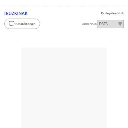
IRUZKINAK
Ez dago iruzkinik
Iruzkin bat egin
ORDENATU