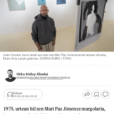
Julen Iztueta, bere lanak aurrean eta Mari Paz Jimenezenak atzean dituela,
Ekain Arte Lanak galerian. GORKA RUBIO / FOKU
Urko Iridoy Alzelai
2024KO MARTXOAREN 27A
DONOSTIA
05:10
Entzun
00:00:00
00:05:32
1975. urtean hil zen Mari Paz Jimenez margolaria,