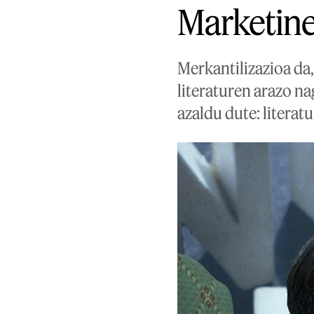
Marketine
Merkantilizazioa da,
literaturen arazo na
azaldu dute: literat