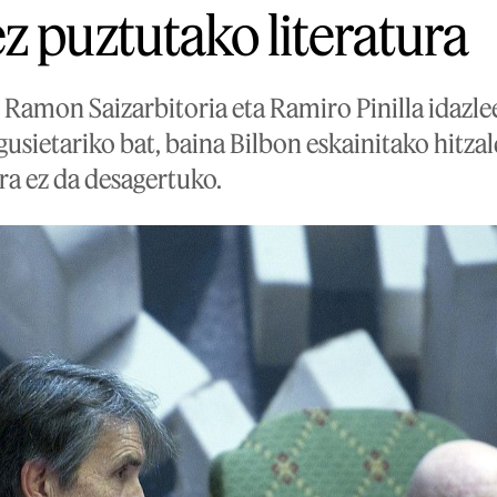
z puztutako literatura
 Ramon Saizarbitoria eta Ramiro Pinilla idazle
gusietariko bat, baina Bilbon eskainitako hitza
ura ez da desagertuko.