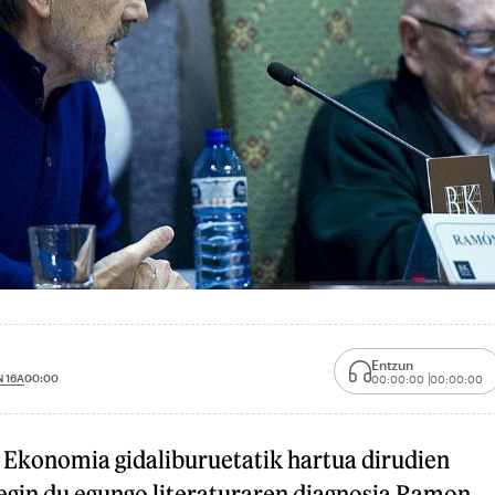
Entzun
 16A
00:00
00:00:00
00:00:00
. Ekonomia gidaliburuetatik hartua dirudien
egin du egungo literaturaren diagnosia Ramon