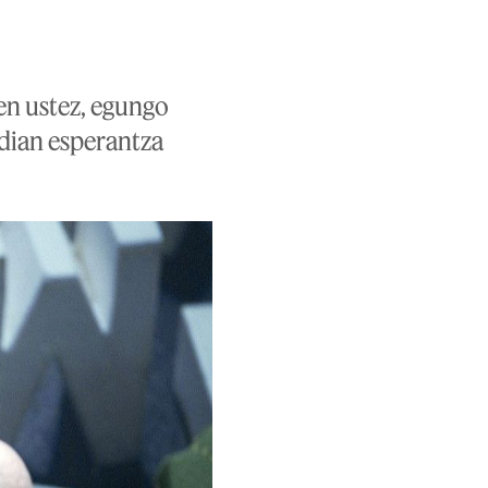
en ustez, egungo
ldian esperantza