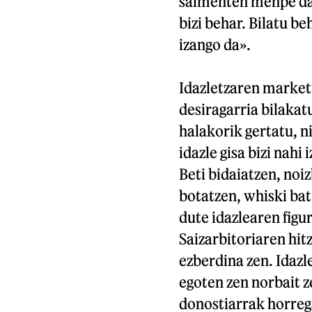
salmenten menpe dago
bizi behar. Bilatu be
izango da».
Idazletzaren marketi
desiragarria bilakatu
halakorik gertatu, ni
idazle gisa bizi nah
Beti bidaiatzen, noi
botatzen, whiski bat
dute idazlearen figu
Saizarbitoriaren hit
ezberdina zen. Idazl
egoten zen norbait z
donostiarrak horrega