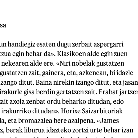
sa
n handiegiz esaten dugu zerbait aspergarri
rtzua egin behar da». Klasikoen alde egin zuen
a nekearen alde ere. «Niri nobelak gustatzen
 gustatzen zait, gainera, eta, azkenean, bi idazle
 izango ditut. Baina nirekin izango ditut, eta jasan
rakurle gisa berdin gertatzen zait. Erabat jartze
 zait axola zenbat ordu beharko ditudan, edo
 irakurriko ditudan». Horixe Saizarbitoriak
la, eta bromazalea bere azalpena. «James
, berak liburua idazteko zortzi urte behar izan