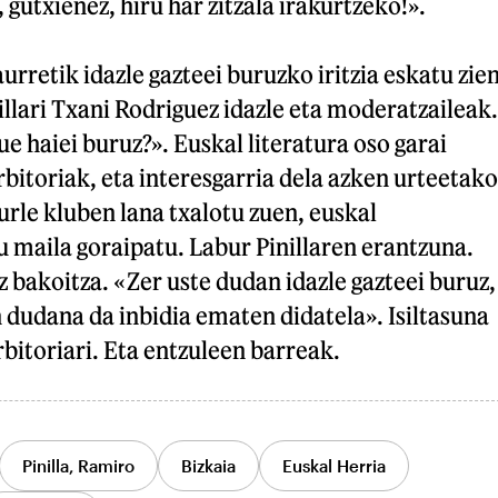
 gutxienez, hiru har zitzala irakurtzeko!».
urretik idazle gazteei buruzko iritzia eskatu zie
nillari Txani Rodriguez idazle eta moderatzaileak.
e haiei buruz?». Euskal literatura oso garai
bitoriak, eta interesgarria dela azken urteetako
urle kluben lana txalotu zuen, euskal
u maila goraipatu. Labur Pinillaren erantzuna.
z bakoitza. «Zer uste dudan idazle gazteei buruz,
 dudana da inbidia ematen didatela». Isiltasuna
rbitoriari. Eta entzuleen barreak.
Pinilla, Ramiro
Bizkaia
Euskal Herria