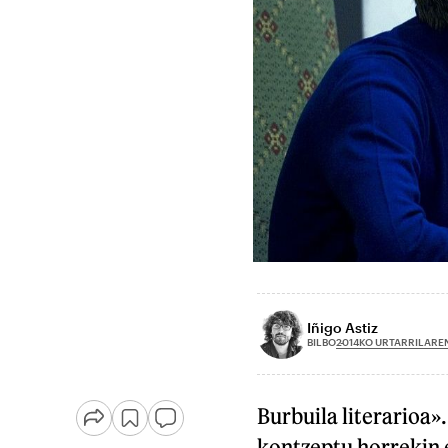
Iñigo Astiz
2014KO URTARRILAREN
BILBO
Burbuila literarioa»
kontzeptu horrekin 