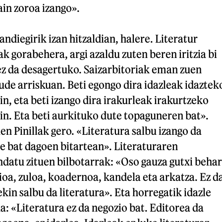
ain zoroa izango».
ndiegirik izan hitzaldian, halere. Literatur
k gorabehera, argi azaldu zuten beren iritzia bi
 ez da desagertuko. Saizarbitoriak eman zuen
ude arriskuan. Beti egongo dira idazleak idaztek
n, eta beti izango dira irakurleak irakurtzeko
n. Eta beti aurkituko dute topaguneren bat».
uen Pinillak gero. «Literatura salbu izango da
le bat dagoen bitartean». Literaturaren
datu zituen bilbotarrak: «Oso gauza gutxi behar
ioa, zuloa, koadernoa, kandela eta arkatza. Ez d
kin salbu da literatura». Eta horregatik idazle
: «Literatura ez da negozio bat. Editorea da