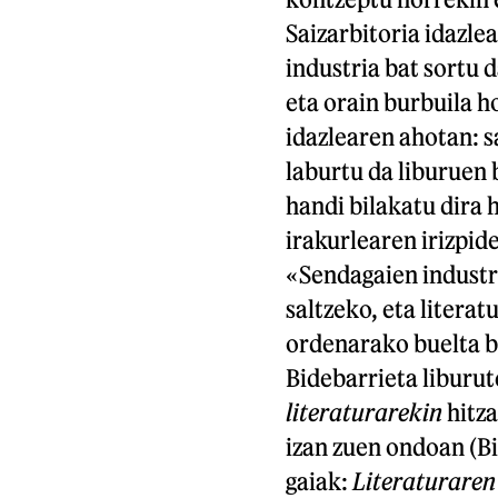
Saizarbitoria idazle
industria bat sortu 
eta orain burbuila h
idazlearen ahotan: 
laburtu da liburuen 
handi bilakatu dira 
irakurlearen irizpide
«Sendagaien industr
saltzeko, eta literat
ordenarako buelta b
Bidebarrieta liburut
literaturarekin
hitza
izan zuen ondoan (Bi
gaiak:
Literaturaren