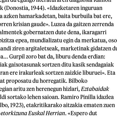
ak (Donostia, 1944). «Idazketaren inguruan
da azken hamarkadetan, baita burbuila bat ere,
orren krisian gaude». Luzea da gaitzen zerrenda
salmentek gobernatzen dute dena, ikaragarri
bizitza epea, mundializatu egin da merkatua, oso
handi ziren argitaletxeak, marketinak gidatzen d
a... Gurpil zoro bat da, liburu denda erdian:
iak gaixotasunak sortzen ditu kasik sendagaiak
uran ere irakurleak sortzen zaizkie liburuei». Eta
at proposatu du horregatik. Bilboko
egian aritu zen herenegun hizlari,
Eztabaidak
ldi sortako lehen saioan. Ramiro Pinilla idazlea
lbo, 1923), etakritikarako aitzakia ematen zuen
 etorkizuna Euskal Herrian
. «Espero dut