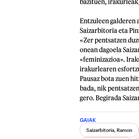
bazituen, irakurleak,
Entzuleen galderen a
Saizarbitoria eta Pi
«Zer pentsatzen duzu
onean dagoela Saizar
«feminizazioa». Irak
irakurlearen esfortz
Pausaz bota zuen hit
bada, nik pentsatzen
gero. Begirada Saiza
GAIAK
Saizarbitoria, Ramon