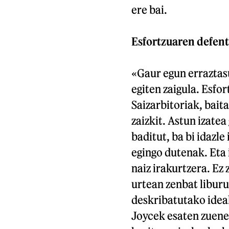
ere bai.
Esfortzuaren defent
«Gaur egun erraztasu
egiten zaigula. Esfo
Saizarbitoriak, bait
zaizkit. Astun izatea
baditut, ba bi idazle
egingo dutenak. Eta i
naiz irakurtzera. Ez
urtean zenbat liburu
deskribatutako idea
Joycek esaten zuenez