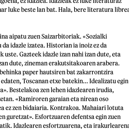
ena, ez idazlea. Idazleak ez luke literaturaz
har luke beste lan bat. Hala, bere literatura libre
na aipatu zuen Saizarbitoriak. «Sozialki
 da idazle izatea. Historian ia inoiz ez da
k uste. Gazteek idazle izan nahi izan dute, eta
i izan dute, zineman erakutsitakoaren arabera.
zbehinka paper hautsiren bat zakarrontzira
 edaten, Toscanan etxe batekin... Idealizatu egin
ra». Bestelakoa zen lehen idazlearen irudia,
zetan. «Ramiroren garaian eta nirean oso
ea ez zen bidaiaria. Kontrakoa. Mahaiari lotuta
en guretzat». Esfortzuaren defentsa egin zuen
tik. Idazlearen esfortzuarena, eta irakurlearen