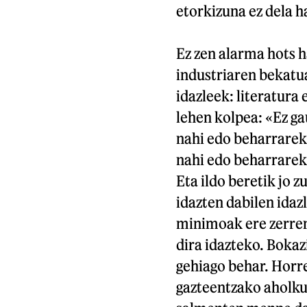
etorkizuna ez dela h
Ez zen alarma hots ha
industriaren bekatua
idazleek: literatura
lehen kolpea: «Ez ga
nahi edo beharrareki
nahi edo beharrareki
Eta ildo beretik jo z
idazten dabilen idaz
minimoak ere zerren
dira idazteko. Bokaz
gehiago behar. Horre
gazteentzako aholkua