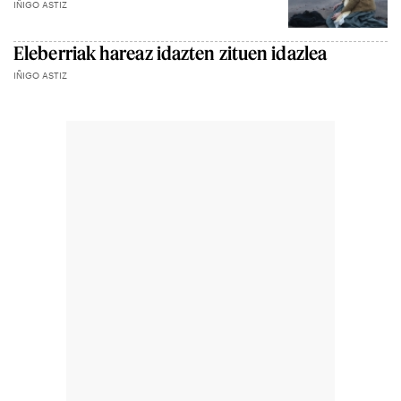
IÑIGO ASTIZ
Eleberriak hareaz idazten zituen idazlea
IÑIGO ASTIZ