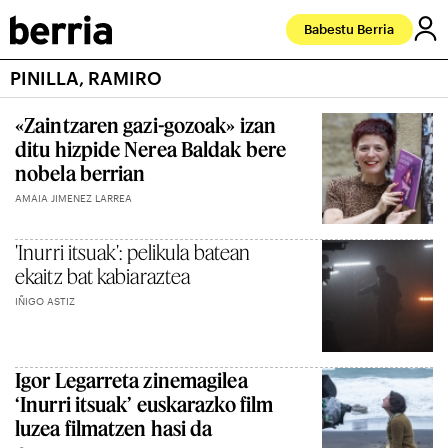
Babestu Berria
PINILLA, RAMIRO
«Zaintzaren gazi-gozoak» izan
ditu hizpide Nerea Baldak bere
nobela berrian
AMAIA JIMENEZ LARREA
'Inurri itsuak': pelikula batean
ekaitz bat kabiaraztea
IÑIGO ASTIZ
Igor Legarreta zinemagilea
‘Inurri itsuak’ euskarazko film
luzea filmatzen hasi da