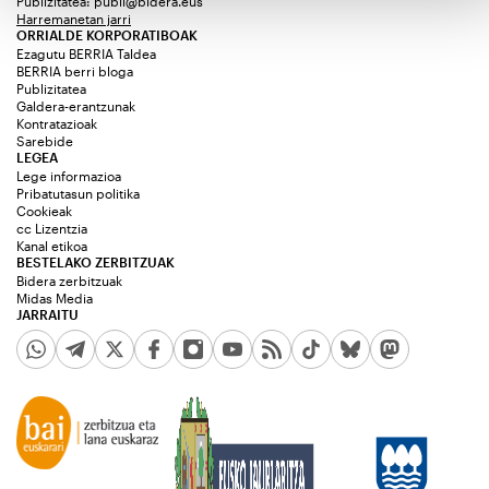
Publizitatea:
publi@bidera.eus
Harremanetan jarri
ORRIALDE KORPORATIBOAK
Ezagutu BERRIA Taldea
BERRIA berri bloga
Publizitatea
Galdera-erantzunak
Kontratazioak
Sarebide
LEGEA
Lege informazioa
Pribatutasun politika
Cookieak
cc Lizentzia
Kanal etikoa
BESTELAKO ZERBITZUAK
Bidera zerbitzuak
Midas Media
JARRAITU