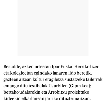
Bestalde, azken urteetan Ipar Euskal Herriko lizeo
eta kolegioetan egindako lanaren ildo beretik,
gazteen artean kultur eragiletza sustatzeko tailerrak
emango ditu festibalak Usurbilen (Gipuzkoa);
bertako udalarekin eta Arrobitxu proiektuko
kideekin elkarlanean jarriko dituzte martxan.