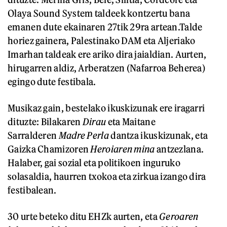
Olaya Sound System taldeek kontzertu bana
emanen dute ekainaren 27tik 29ra artean.Talde
horiez gainera, Palestinako DAM eta Aljeriako
Imarhan taldeak ere ariko dira jaialdian. Aurten,
hirugarren aldiz, Arberatzen (Nafarroa Beherea)
egingo dute festibala.
Musikaz gain, bestelako ikuskizunak ere iragarri
dituzte: Bilakaren
Dirau
eta Maitane
Sarralderen
Madre
Perla
dantza ikuskizunak, eta
Gaizka Chamizoren
Heroiaren mina
antzezlana.
Halaber, gai sozial eta politikoen inguruko
solasaldia, haurren txokoa eta zirkua izango dira
festibalean.
30 urte
beteko ditu EHZk aurten, eta
Geroaren