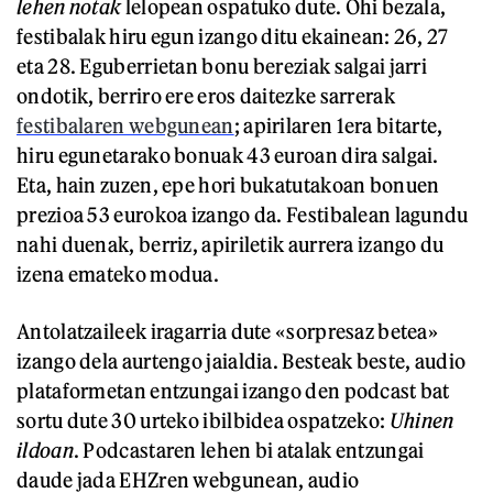
lehen notak
lelopean ospatuko dute. Ohi bezala,
festibalak hiru egun izango ditu ekainean: 26, 27
eta 28. Eguberrietan bonu bereziak salgai jarri
ondotik, berriro ere eros daitezke sarrerak
festibalaren webgunean
; apirilaren 1era bitarte,
hiru egunetarako bonuak 43 euroan dira salgai.
Eta, hain zuzen, epe hori bukatutakoan bonuen
prezioa 53 eurokoa izango da. Festibalean lagundu
nahi duenak, berriz, apiriletik aurrera izango du
izena emateko modua.
Antolatzaileek iragarria dute «sorpresaz betea»
izango dela aurtengo jaialdia. Besteak beste, audio
plataformetan entzungai izango den podcast bat
sortu dute 30 urteko ibilbidea ospatzeko:
Uhinen
ildoan
. Podcastaren lehen bi atalak entzungai
daude jada EHZren webgunean, audio