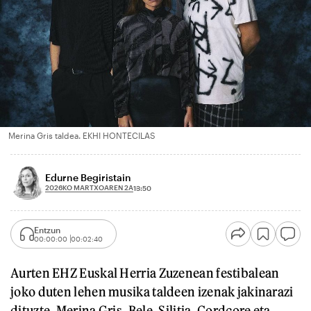
Merina Gris taldea. EKHI HONTECILAS
Edurne Begiristain
2026KO MARTXOAREN 2A
13:50
Entzun
00:00:00
00:02:40
Aurten EHZ Euskal Herria Zuzenean festibalean
joko duten lehen musika taldeen izenak jakinarazi
dituzte. Merina Gris, Bele, Silitia, Cordcore eta