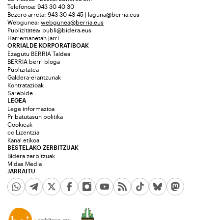
Telefonoa: 943 30 40 30
Bezero arreta: 943 30 43 45 | laguna@berria.eus
Webgunea:
webgunea@berria.eus
Publizitatea:
publi@bidera.eus
Harremanetan jarri
ORRIALDE KORPORATIBOAK
Ezagutu BERRIA Taldea
BERRIA berri bloga
Publizitatea
Galdera-erantzunak
Kontratazioak
Sarebide
LEGEA
Lege informazioa
Pribatutasun politika
Cookieak
cc Lizentzia
Kanal etikoa
BESTELAKO ZERBITZUAK
Bidera zerbitzuak
Midas Media
JARRAITU