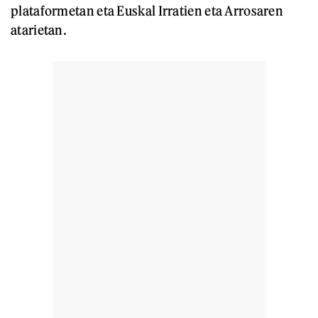
plataformetan eta Euskal Irratien eta Arrosaren
atarietan.