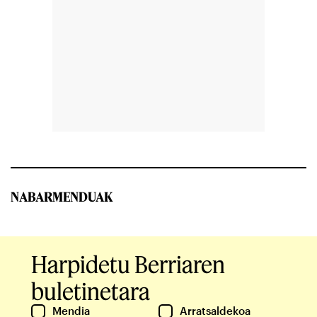
NABARMENDUAK
Harpidetu Berriaren
buletinetara
Mendia
Arratsaldekoa