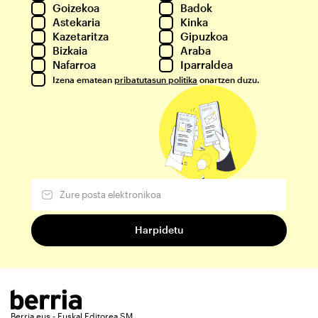
Goizekoa
Badok
Astekaria
Kinka
Kazetaritza
Gipuzkoa
Bizkaia
Araba
Nafarroa
Iparraldea
Izena ematean
pribatutasun politika
onartzen duzu.
Berria.eus - Euskal Editorea SM