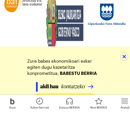
Zure babes ekonomikoari esker
egiten dugu kazetaritza
konprometitua.
BABESTU BERRIA
Egin zure ekarpena
Gaur
Azken berriak
Entzun BERRIA
Nire BERRIA
Atalak