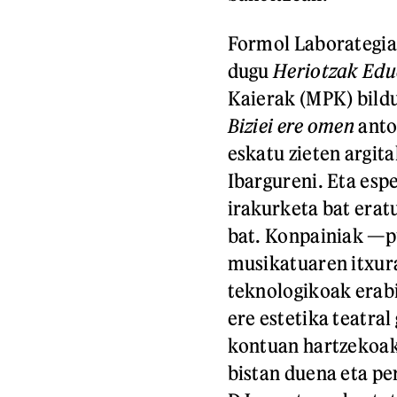
Formol Laborategia
dugu
Heriotzak Edu
Kaierak (MPK) bild
Biziei ere omen
anto
eskatu zieten argit
Ibargureni. Eta esp
irakurketa bat eratu
bat. Konpainiak —p
musikatuaren itxura
teknologikoak erabil
ere estetika teatral
kontuan hartzekoak
bistan duena eta pe