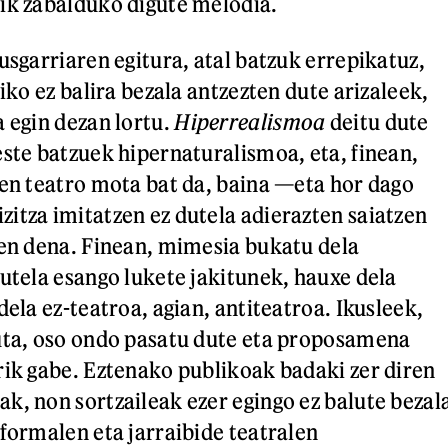
ik zabalduko digute melodia.
usgarriaren egitura, atal batzuk errepikatuz,
liko ez balira bezala antzezten dute arizaleek,
a egin dezan lortu.
Hiperrealismoa
deitu dute
este batzuek hipernaturalismoa, eta, finean,
uen teatro mota bat da, baina —eta hor dago
itza imitatzen ez dutela adierazten saiatzen
ten dena. Finean, mimesia bukatu dela
gutela esango lukete jakitunek, hauxe dela
dela ez-teatroa, agian, antiteatroa. Ikusleek,
uta, oso ondo pasatu dute eta proposamena
rik gabe. Eztenako publikoak badaki zer diren
k, non sortzaileak ezer egingo ez balute bezal
 formalen eta jarraibide teatralen