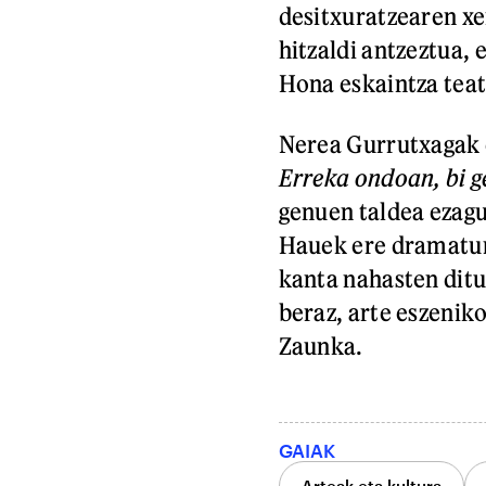
desitxuratzearen xe
hitzaldi antzeztua, 
Hona eskaintza teat
Nerea Gurrutxagak 
Erreka ondoan, bi g
genuen taldea ezagu
Hauek ere dramaturg
kanta nahasten ditu
beraz, arte eszenik
Zaunka.
GAIAK