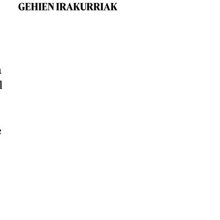
GEHIEN IRAKURRIAK
a
l
e