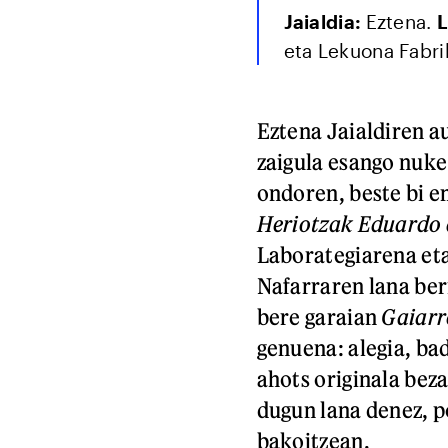
Jaialdia:
Eztena.
L
eta Lekuona Fabri
Eztena Jaialdiren a
zaigula esango nuk
ondoren, beste bi e
Heriotzak Eduardo 
Laborategiarena et
Nafarraren lana berr
bere garaian
Gaiarr
genuena: alegia, ba
ahots originala bez
dugun lana denez, 
bakoitzean.