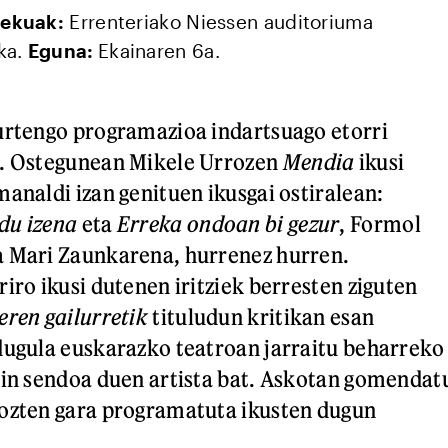
ekuak:
Errenteriako Niessen auditoriuma
ka.
Eguna:
Ekainaren 6a.
urtengo programazioa indartsuago etorri
e. Ostegunean Mikele Urrozen
Mendia
ikusi
manaldi izan genituen ikusgai ostiralean:
du izena
eta
Erreka ondoan bi gezur
, Formol
a Mari Zaunkarena, hurrenez hurren.
iro ikusi dutenen iritziek berresten ziguten
eren gailurretik
tituludun kritikan esan
dugula euskarazko teatroan jarraitu beharreko
ain sendoa duen artista bat. Askotan gomendat
pozten gara programatuta ikusten dugun