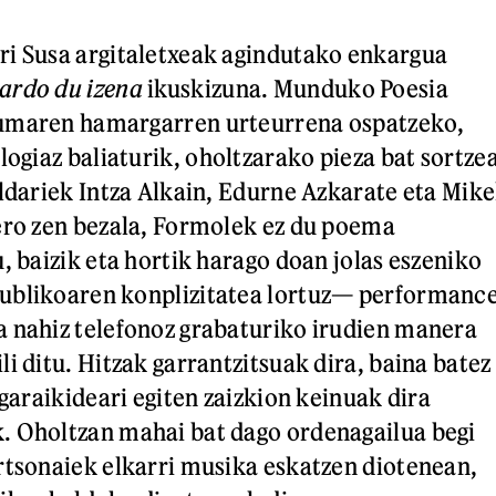
ri Susa argitaletxeak agindutako enkargua
ardo du izena
ikuskizuna. Munduko Poesia
umaren hamargarren urteurrena ospatzeko,
logiaz baliaturik, oholtzarako pieza bat sortze
aldariek Intza Alkain, Edurne Azkarate eta Mike
ero zen bezala, Formolek ez du poema
, baizik eta hortik harago doan jolas eszeniko
ublikoaren konplizitatea lortuz— performanc
 nahiz telefonoz grabaturiko irudien manera
i ditu. Hitzak garrantzitsuak dira, baina batez
 garaikideari egiten zaizkion keinuak dira
. Oholtzan mahai bat dago ordenagailua begi
rtsonaiek elkarri musika eskatzen diotenean,