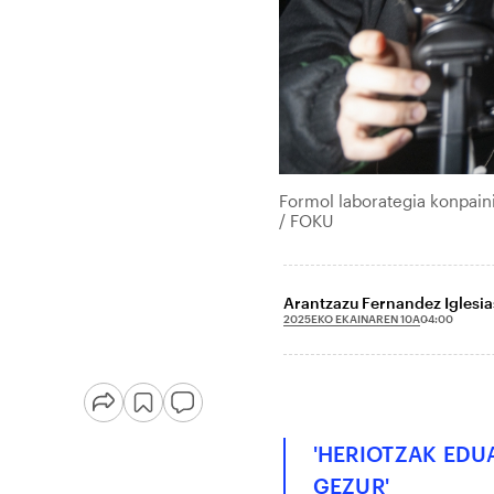
Formol laborategia konpain
/ FOKU
Arantzazu Fernandez Iglesia
2025EKO EKAINAREN 10A
04:00
'HERIOTZAK EDU
GEZUR'