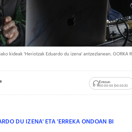
iako kideak 'Heriotzak Eduardo du izena' antzezlanean. GORKA 
s
Entzun
00:00:00
00:03:52
ARDO DU IZENA' ETA 'ERREKA ONDOAN BI