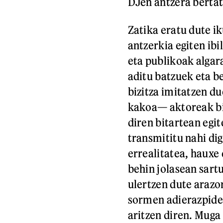
DJen antzera bertat
Zatika eratu dute ik
antzerkia egiten ibi
eta publikoak algar
aditu batzuek eta b
bizitza imitatzen d
kakoa— aktoreak biz
diren bitartean egi
transmititu nahi di
errealitatea, hauxe 
behin jolasean sart
ulertzen dute arazo
sormen adierazpidea
aritzen diren. Muga