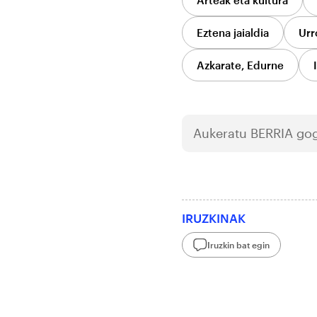
Arteak eta kultura
Eztena jaialdia
Urr
Azkarate, Edurne
Aukeratu
BERRIA
gog
IRUZKINAK
Iruzkin bat egin