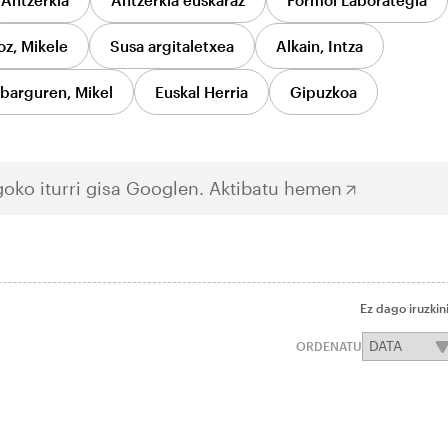
Antzerkia
Antzerkia euskaraz
Formol Laborategia
oz, Mikele
Susa argitaletxea
Alkain, Intza
Ibarguren, Mikel
Euskal Herria
Gipuzkoa
oko iturri gisa Googlen.
Aktibatu hemen
Ez dago iruzkin
ORDENATU