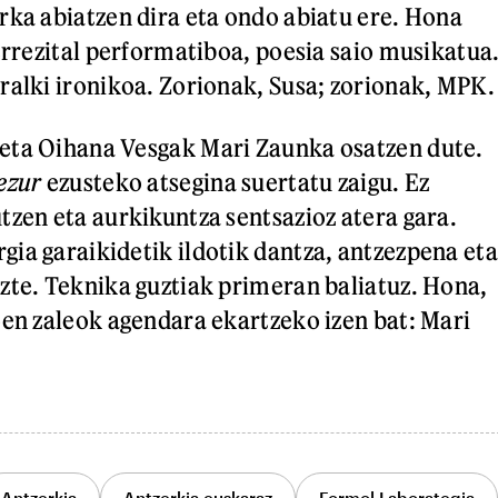
rka abiatzen dira eta ondo abiatu ere. Hona
errezital performatiboa, poesia saio musikatua
ralki ironikoa. Zorionak, Susa; zorionak, MPK.
eta Oihana Vesgak Mari Zaunka osatzen dute.
ezur
ezusteko atsegina suertatu zaigu. Ez
tzen eta aurkikuntza sentsazioz atera gara.
ia garaikidetik ildotik dantza, antzezpena eta
zte. Teknika guztiak primeran baliatuz. Hona,
oen zaleok agendara ekartzeko izen bat: Mari