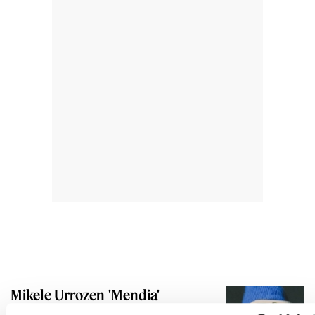
Mikele Urrozen 'Mendia'
antzezlanarekin hasiko da