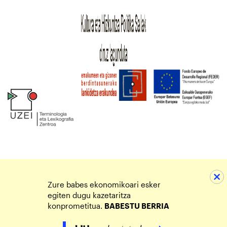
Zure babes ekonomikoari esker
egiten dugu kazetaritza
konprometitua.
BABESTU BERRIA