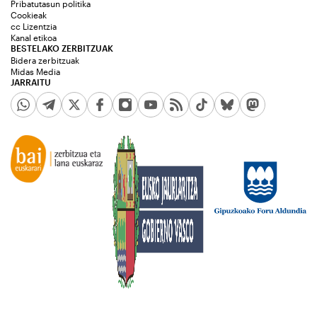
Pribatutasun politika
Cookieak
cc Lizentzia
Kanal etikoa
BESTELAKO ZERBITZUAK
Bidera zerbitzuak
Midas Media
JARRAITU