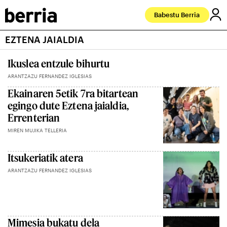
Babestu Berria
EZTENA JAIALDIA
Ikuslea entzule bihurtu
ARANTZAZU FERNANDEZ IGLESIAS
Ekainaren 5etik 7ra bitartean
egingo dute Eztena jaialdia,
Errenterian
MIREN MUJIKA TELLERIA
Itsukeriatik atera
ARANTZAZU FERNANDEZ IGLESIAS
Mimesia bukatu dela